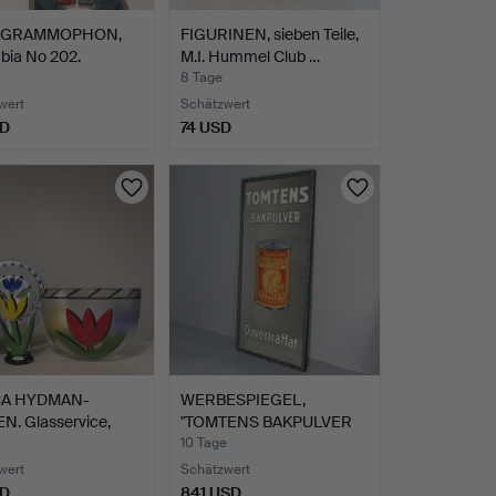
EGRAMMOPHON,
FIGURINEN, sieben Teile,
bia No 202.
M.I. Hummel Club …
8 Tage
wert
Schätzwert
SD
74 USD
CA HYDMAN-
WERBESPIEGEL,
N. Glasservice,
"TOMTENS BAKPULVER
 …
Oöverträf…
10 Tage
wert
Schätzwert
SD
841 USD