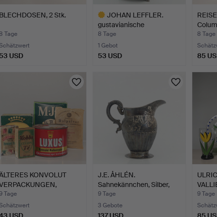
BLECHDOSEN, 2 Stk.
JOHAN LEFFLER.
REIS
gustavianische
Colum
Kaffeekanne,…
8 Tage
8 Tage
8 Tage
Schätzwert
1 Gebot
Schätz
53 USD
53 USD
85 U
Ausgewähltes
Objekt
ÄLTERES KONVOLUT
J.E. ÅHLÉN.
ULRI
VERPACKUNGEN,
Sahnekännchen, Silber,
VALLIE
ungeöffnet.
Spät-Em…
Kosta
9 Tage
9 Tage
9 Tage
Schätzwert
3 Gebote
Schätz
43 USD
137 USD
85 U