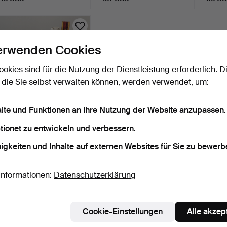
erwenden Cookies
ookies sind für die Nutzung der Dienstleistung erforderlich. D
 die Sie selbst verwalten können, werden verwendet, um:
alte und Funktionen an Ihre Nutzung der Website anzupassen.
ÄLTERES KONVOLUT
tionet zu entwickeln und verbessern.
GLAS UND
BLECHDOSEN.
11 Tage
igkeiten und Inhalte auf externen Websites für Sie zu bewerb
Schätzwert
43 USD
Informationen:
Datenschutzerklärung
Suche speichern
Cookie-Einstellungen
Alle akzep
ie können auch in
Beendete Auktionen aus unserem Archiv
su