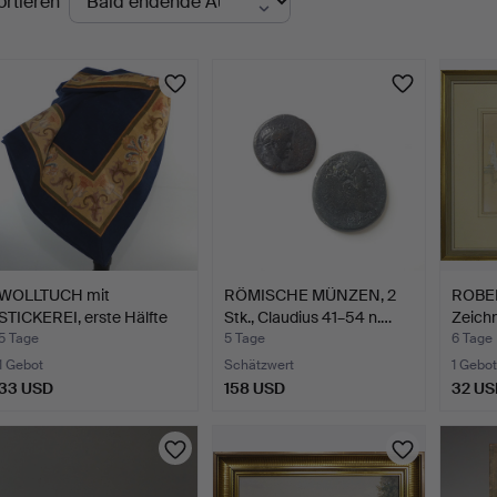
ortieren
uktionen
WOLLTUCH mit
RÖMISCHE MÜNZEN, 2
ROBE
STICKEREI, erste Hälfte
Stk., Claudius 41–54 n.…
Zeichn
des 2…
bad…
5 Tage
5 Tage
6 Tage
1 Gebot
Schätzwert
1 Gebot
33 USD
158 USD
32 US