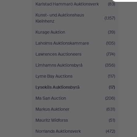
Karlstad Hammarö Auktionsverk
(83)
Kunst- und Auktionshaus
(1.157)
Kleinhenz
Kurage Auktion
(39)
Laholms Auktionskammare
(105)
Lawrences Auctioneers
(774)
Limhamns Auktionsbyrå
(356)
Lyme Bay Auctions
(117)
Lysekils Auktionsbyrå
(17)
Ma San Auction
(206)
Markus Auktioner
(631)
Mauritz Widforss
(51)
Norrlands Auktionsverk
(472)