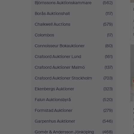
Björnssons Auktionskammare
(562)
Borås Auktionshall
(117)
Chalkwell Auctions
(579)
Colombos
(17)
Connoisseur Bokauktioner
(80)
Crafoord Auktioner Lund
(161)
Crafoord Auktioner Malmö
(137)
Crafoord Auktioner Stockholm
(703)
Ekenbergs Auktioner
(323)
Falun Auktionsbyrå
(520)
Formstad Auktioner
(279)
Garpenhus Auktioner
(546)
Gomér & Andersson Jönköping
(468)