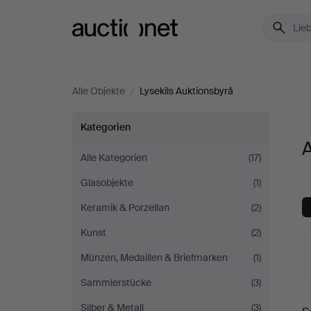
Auctionet.com
Alle Objekte
/
Lysekils Auktionsbyrå
Alle
Kategorien
A
Objekte
Alle Kategorien
(17)
Glasobjekte
(1)
bei
Keramik & Porzellan
(2)
Lysekils
Kunst
(2)
Auktionsbyrå
Münzen, Medaillen & Briefmarken
(1)
Sammlerstücke
(3)
L
Silber & Metall
(3)