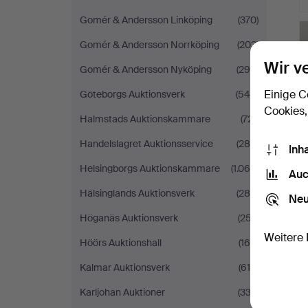
Gomér & Andersson Linköping
(370)
Gomér & Andersson Norrköping
(203)
Wir v
Gomér & Andersson Nyköping
(299)
Einige C
Göteborgs Auktionsverk
(545)
Cookies,
Halmstads Auktionskammare
(721)
Handelslagret Auktionsservice
(285)
Inh
Helsingborgs Auktionskammare
(1.060)
Auc
Hälsinglands Auktionsverk
(288)
Neu
Höganäs Auktionsverk
(257)
Weitere 
Höörs Auktionshall
(164)
Kalmar Auktionsverk
(618)
S
Karljohan Auktioner
(333)