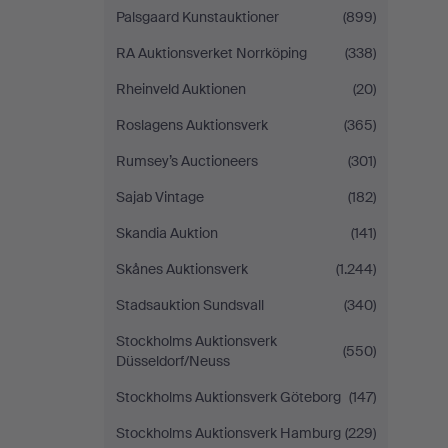
Palsgaard Kunstauktioner
(899)
RA Auktionsverket Norrköping
(338)
Rheinveld Auktionen
(20)
Roslagens Auktionsverk
(365)
Rumsey’s Auctioneers
(301)
Sajab Vintage
(182)
Skandia Auktion
(141)
Skånes Auktionsverk
(1.244)
Stadsauktion Sundsvall
(340)
Stockholms Auktionsverk
(550)
Düsseldorf/Neuss
Stockholms Auktionsverk Göteborg
(147)
Stockholms Auktionsverk Hamburg
(229)