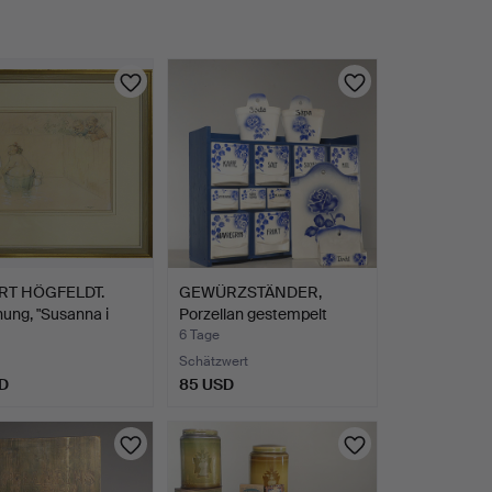
RT HÖGFELDT.
GEWÜRZSTÄNDER,
ung, "Susanna i
Porzellan gestempelt
Import…
6 Tage
Schätzwert
D
85 USD