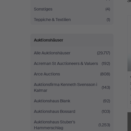
S
A
Sonstiges
(4)
Teppiche & Textilien
(1)
Auktionshäuser
Alle Auktionshäuser
(29.717)
Acreman St Auctioneers & Valuers
(192)
Arce Auctions
(808)
Auktionsfirma Kenneth Svensson i
(143)
Kalmar
Auktionshaus Blank
(92)
Auktionshaus Bossard
(103)
Auktionshaus Stuber's
(1.253)
Hammerschlag