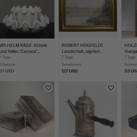
WILHELM KÅGE. Schale
ROBERT HÖGFELDT.
HOLZKI
und Teller, "Carrara"…
Landschaft, signiert.
margar
7 Tage
7 Tage
7 Tage
2 Gebote
Schätzwert
Schätz
37 USD
127 USD
53 U