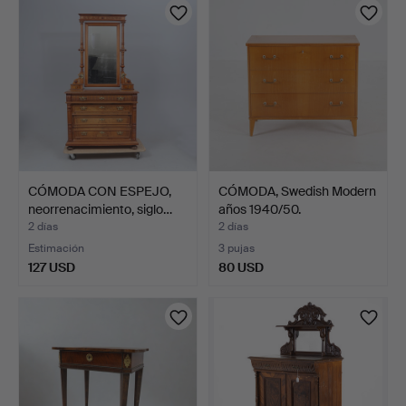
CÓMODA CON ESPEJO,
CÓMODA, Swedish Modern
neorrenacimiento, siglo…
años 1940/50.
2 días
2 días
Estimación
3 pujas
127 USD
80 USD