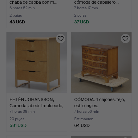
chapa de caoba con m…
cómoda de caballero…
6 horas 52 min
7 horas 17 min
2 pujas
2 pujas
43 USD
37 USD
EHLÉN JOHANSSON,
CÓMODA, 4 cajones, tejo,
Cómoda, abedul moldeado,
estilo inglés.
…
7 horas 38 min
7 horas 56 min
20 pujas
Estimación
581 USD
64 USD