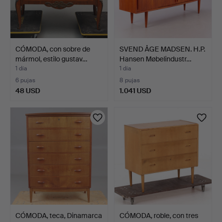
CÓMODA, con sobre de
SVEND ÅGE MADSEN. H.P.
mármol, estilo gustav…
Hansen Møbelindustr…
1 día
1 día
6 pujas
8 pujas
48 USD
1.041 USD
CÓMODA, teca, Dinamarca
CÓMODA, roble, con tres