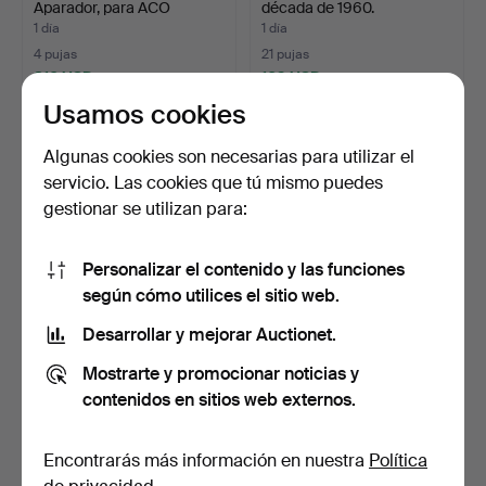
Aparador, para ACO
década de 1960.
Møble…
1 día
1 día
4 pujas
21 pujas
810 USD
169 USD
Usamos cookies
Algunas cookies son necesarias para utilizar el
servicio. Las cookies que tú mismo puedes
gestionar se utilizan para:
Personalizar el contenido y las funciones
según cómo utilices el sitio web.
Desarrollar y mejorar Auctionet.
CÓMODA, 6 cajones,
CÓMODA, con 6 cajones,
primera mitad del siglo…
Bröderna Gustafsson…
Mostrarte y promocionar noticias y
1 día
1 día
contenidos en sitios web externos.
2 pujas
7 pujas
37 USD
106 USD
Encontrarás más información en nuestra
Política