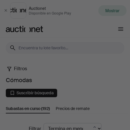
Auctionet
Mostrar
Cerrar
Disponible en Google Play
Auctionet.com
Filtros
Cómodas
Cómodas
Suscribir búsqueda
Subastas en curso
(192)
Precios de remate
Subastas
Filtrar