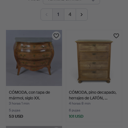
en
1
4
curso
CÓMODA, con tapa de
CÓMODA, pino decapado,
mármol, siglo XX.
herrajes de LATÓN, …
3 horas 1 min
4 horas 8 min
5 pujas
6 pujas
53 USD
101 USD