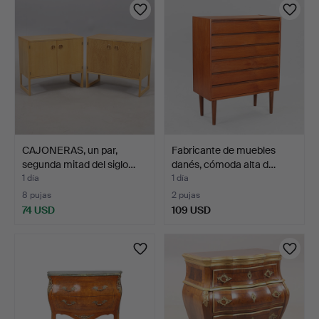
CAJONERAS, un par,
Fabricante de muebles
segunda mitad del siglo…
danés, cómoda alta d…
1 día
1 día
8 pujas
2 pujas
74 USD
109 USD