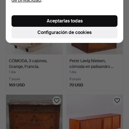
de privacidad
.
Aceptarlas todas
Configuración de cookies
CÓMODA, 3 cajones,
Peter Løvig Nielsen,
Grange, Francia.
cómoda en palisandro …
1 día
1 día
7 pujas
6 pujas
169 USD
70 USD