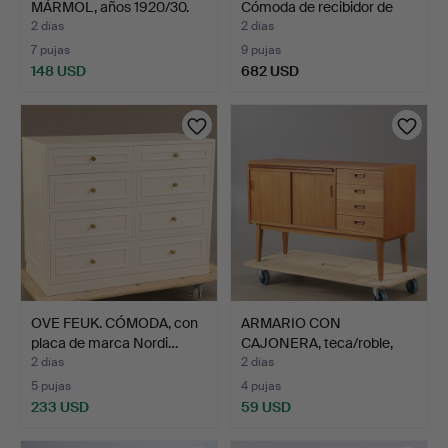
MÁRMOL, años 1920/30.
Cómoda de recibidor de
pa…
2 días
2 días
7 pujas
9 pujas
148 USD
682 USD
OVE FEUK. CÓMODA, con
ARMARIO CON
placa de marca Nordi…
CAJONERA, teca/roble,
Åsljunga…
2 días
2 días
5 pujas
4 pujas
233 USD
59 USD