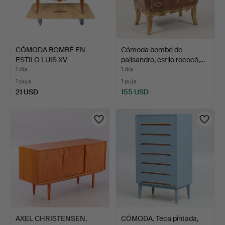
CÓMODA BOMBÉ EN
Cómoda bombé de
ESTILO LUIS XV
palisandro, estilo rococó,…
ENCHAPADA E…
1 día
1 día
1 puja
1 puja
21 USD
155 USD
AXEL CHRISTENSEN.
CÓMODA. Teca pintada,