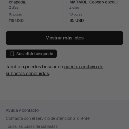
chapada.
MÁRMOL. Caoba y abedul
…
2 días
2 días
10 pujas
10 pujas
119 USD
85 USD
Mostrar más lotes
Suscribir búsqueda
También puedes buscar en
nuestro archivo de
subastas concluidas
.
Navegación
Ayuda y contacto
en
Contacta con el servicio de atención al cliente
el
Todas las casas de subastas