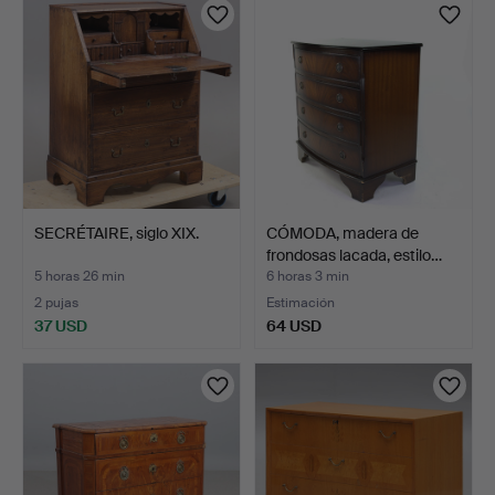
SECRÉTAIRE, siglo XIX.
CÓMODA, madera de
frondosas lacada, estilo…
5 horas 26 min
6 horas 3 min
2 pujas
Estimación
37 USD
64 USD