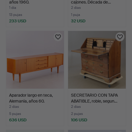
años 1960.
cajones. Década de…
1 día
2 días
13 pujas
1 puja
233 USD
32 USD
Aparador largo en teca,
SECRETARIO CON TAPA
Alemania, años 60.
ABATIBLE, roble, segun…
2 días
2 días
5 pujas
2 pujas
636 USD
106 USD