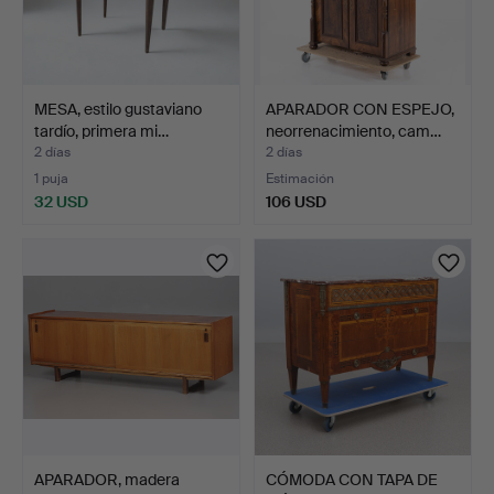
MESA, estilo gustaviano
APARADOR CON ESPEJO,
tardío, primera mi…
neorrenacimiento, cam…
2 días
2 días
1 puja
Estimación
32 USD
106 USD
APARADOR, madera
CÓMODA CON TAPA DE