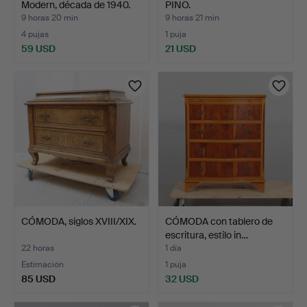
Modern, década de 1940.
PINO.
9 horas 20 min
9 horas 21 min
4 pujas
1 puja
59 USD
21 USD
CÓMODA, siglos XVIII/XIX.
CÓMODA con tablero de
escritura, estilo in…
22 horas
1 día
Estimación
1 puja
85 USD
32 USD