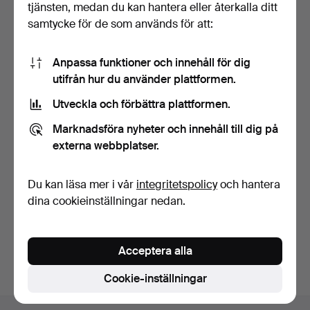
tjänsten, medan du kan hantera eller återkalla ditt
samtycke för de som används för att:
Anpassa funktioner och innehåll för dig
utifrån hur du använder plattformen.
Utveckla och förbättra plattformen.
LJUSSTAKAR, ett par,
VÄGGLJUSSTAKAR, ett
nysilver, barockstil,…
par, mässing, 1900-tal.
Marknadsföra nyheter och innehåll till dig på
2 dagar
2 dagar
externa webbplatser.
1 bud
Värdering
32 USD
85 USD
Du kan läsa mer i vår
integritetspolicy
och hantera
dina cookieinställningar nedan.
Bevaka sökning
Du kan också söka i
vårt arkiv med avslutade auktioner
.
Acceptera alla
Cookie-inställningar
Sidfotsnavigation