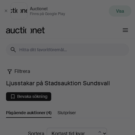
Auctionet
Visa
Stäng
Finns på Google Play
Auctionet.com
Filtrera
Ljusstakar
Ljusstakar på Stadsauktion Sundsvall
på
Bevaka sökning
Stadsauktion
Pågående auktioner
(4)
Slutpriser
Sundsvall
Pågående
Sortera