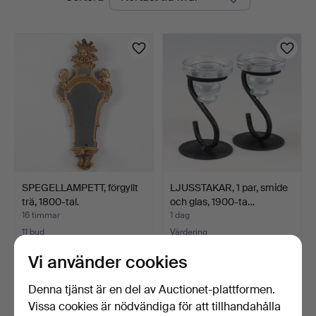
auktioner
SPEGELLAMPETT, förgyllt
LJUSSTAKAR, 1 par, smide
trä, 1800-tal.
och glas, 1900-ta…
16 timmar
1 dag
11 bud
Värdering
212 USD
53 USD
Vi använder cookies
Denna tjänst är en del av Auctionet-plattformen.
Vissa cookies är nödvändiga för att tillhandahålla