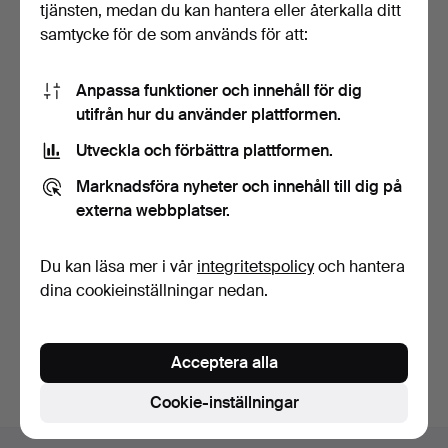
tjänsten, medan du kan hantera eller återkalla ditt
samtycke för de som används för att:
Anpassa funktioner och innehåll för dig
utifrån hur du använder plattformen.
Utveckla och förbättra plattformen.
NATTLJUSSTAKAR, ett par,
Ljusstake, keramik, måleri
mässing, 1900-tal…
med fabeldjur. …
Marknadsföra nyheter och innehåll till dig på
3 dagar
7 dagar
externa webbplatser.
Värdering
Värdering
64 USD
85 USD
Du kan läsa mer i vår
integritetspolicy
och hantera
dina cookieinställningar nedan.
Bevaka sökning
Du kan också söka i
vårt arkiv med avslutade auktioner
.
Acceptera alla
Cookie-inställningar
Sidfotsnavigation