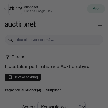
Auctionet
Visa
Stäng
Finns på Google Play
Auctionet.com
Filtrera
Ljusstakar
Ljusstakar på Limhamns Auktionsbyrå
på
Bevaka sökning
Limhamns
Pågående auktioner
(4)
Slutpriser
Auktionsbyrå
Pågående
Sortera