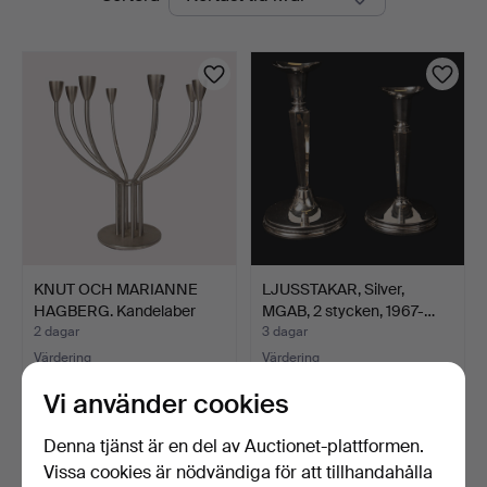
auktioner
KNUT OCH MARIANNE
LJUSSTAKAR, Silver,
HAGBERG. Kandelaber
MGAB, 2 stycken, 1967-…
rost…
2 dagar
3 dagar
Värdering
Värdering
53 USD
317 USD
Vi använder cookies
Denna tjänst är en del av Auctionet-plattformen.
Vissa cookies är nödvändiga för att tillhandahålla