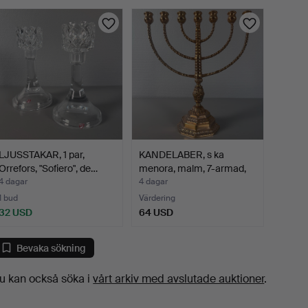
LJUSSTAKAR, 1 par,
KANDELABER, s ka
Orrefors, "Sofiero", de…
menora, malm, 7-armad,
ok…
4 dagar
4 dagar
1 bud
Värdering
32 USD
64 USD
Bevaka sökning
u kan också söka i
vårt arkiv med avslutade auktioner
.