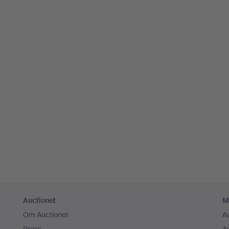
Auctionet
M
Om Auctionet
A