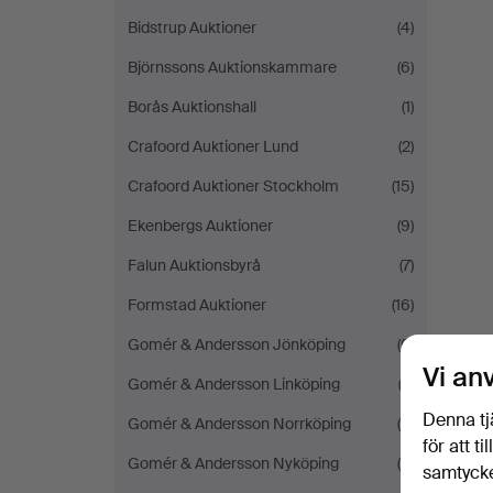
Bidstrup Auktioner
(4)
Björnssons Auktionskammare
(6)
Borås Auktionshall
(1)
Crafoord Auktioner Lund
(2)
Crafoord Auktioner Stockholm
(15)
Ekenbergs Auktioner
(9)
Falun Auktionsbyrå
(7)
Formstad Auktioner
(16)
Gomér & Andersson Jönköping
(6)
Vi an
Gomér & Andersson Linköping
(3)
Denna tj
Gomér & Andersson Norrköping
(8)
för att t
Gomér & Andersson Nyköping
(5)
samtycke