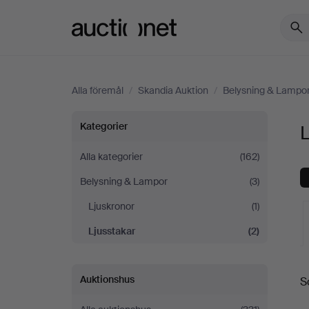
Auctionet.com
Alla föremål
/
Skandia Auktion
/
Belysning & Lampo
Ljusstakar
Kategorier
L
på
Alla kategorier
(162)
Belysning & Lampor
(3)
Skandia
Ljuskronor
(1)
Auktion
Ljusstakar
(2)
Auktionshus
S
a