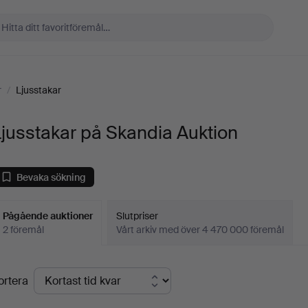
r
/
Ljusstakar
jusstakar på Skandia Auktion
Bevaka sökning
Pågående auktioner
Slutpriser
2 föremål
Vårt arkiv med över 4 470 000 föremål
Pågående
ortera
uktioner