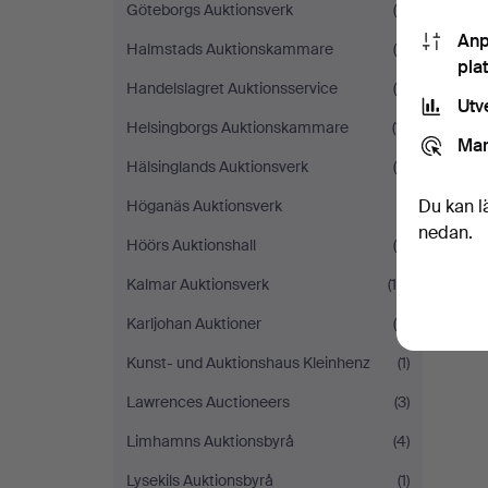
Göteborgs Auktionsverk
(8)
Anp
Halmstads Auktionskammare
(8)
pla
Handelslagret Auktionsservice
(6)
Utv
Helsingborgs Auktionskammare
(11)
Mar
Hälsinglands Auktionsverk
(5)
Du kan l
Höganäs Auktionsverk
(1)
nedan.
Höörs Auktionshall
(4)
Kalmar Auktionsverk
(15)
Karljohan Auktioner
(5)
Kunst- und Auktionshaus Kleinhenz
(1)
Lawrences Auctioneers
(3)
Limhamns Auktionsbyrå
(4)
Lysekils Auktionsbyrå
(1)