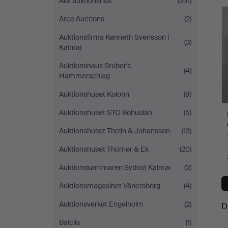
Alla auktionshus
(331)
Arce Auctions
(2)
Auktionsfirma Kenneth Svensson i
(3)
Kalmar
Auktionshaus Stuber's
(4)
Hammerschlag
Auktionshuset Kolonn
(9)
Auktionshuset STO Bohuslän
(5)
Auktionshuset Thelin & Johansson
(13)
Auktionshuset Thörner & Ek
(20)
Auktionskammaren Sydost Kalmar
(2)
Auktionsmagasinet Vänersborg
(4)
Auktionsverket Engelholm
(2)
D
Balclis
(1)