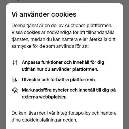
1 bud
1 bud
32 USD
32 USD
Vi använder cookies
Denna tjänst är en del av Auctionet-plattformen.
Vissa cookies är nödvändiga för att tillhandahålla
tjänsten, medan du kan hantera eller återkalla ditt
samtycke för de som används för att:
Anpassa funktioner och innehåll för dig
utifrån hur du använder plattformen.
Utveckla och förbättra plattformen.
WALTER ANDERSSON.
VÄGGLJUSSTAKE, modell
Marknadsföra nyheter och innehåll till dig på
Ljusstake, Ystad Metall,…
1586, Steneby Hemslö…
19 dagar
19 dagar
externa webbplatser.
8 bud
Värdering
159 USD
85 USD
Du kan läsa mer i vår
integritetspolicy
och hantera
dina cookieinställningar nedan.