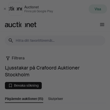
Auctionet
Visa
Stäng
Finns på Google Play
Auctionet.com
Filtrera
Ljusstakar
Ljusstakar på Crafoord Auktioner
på
Stockholm
Crafoord
Bevaka sökning
Auktioner
Pågående auktioner
(15)
Slutpriser
Stockholm