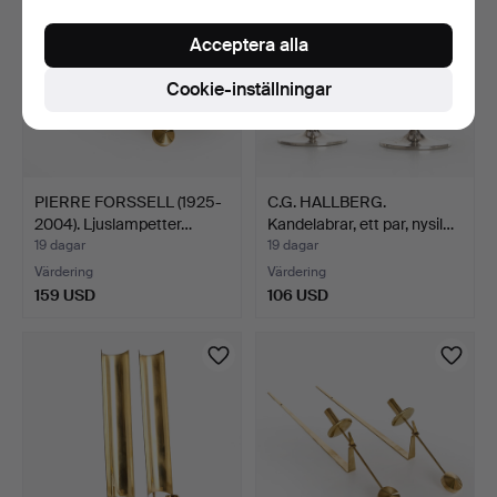
Acceptera alla
Cookie-inställningar
PIERRE FORSSELL (1925-
C.G. HALLBERG.
2004). Ljuslampetter…
Kandelabrar, ett par, nysil…
19 dagar
19 dagar
Värdering
Värdering
159 USD
106 USD