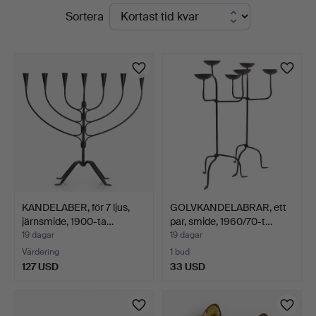
Pågående
Sortera
auktioner
KANDELABER, för 7 ljus,
GOLVKANDELABRAR, ett
järnsmide, 1900-ta…
par, smide, 1960/70-t…
19 dagar
19 dagar
Värdering
1 bud
127 USD
33 USD