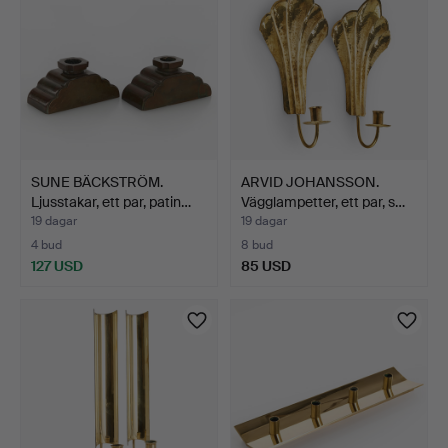
SUNE BÄCKSTRÖM.
ARVID JOHANSSON.
Ljusstakar, ett par, patin…
Vägglampetter, ett par, s…
19 dagar
19 dagar
4 bud
8 bud
127 USD
85 USD