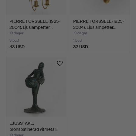
PIERRE FORSSELL (1925-
PIERRE FORSSELL (1925-
2004). Ljuslampetter…
2004). Ljuslampetter…
19 dagar
19 dagar
3 bud
1 bud
43 USD
32 USD
LJUSSTAKE,
bronspatinerad vitmetall,
tidig…
19 dagar