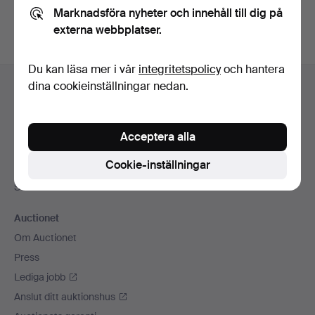
Marknadsföra nyheter och innehåll till dig på
externa webbplatser.
Du kan läsa mer i vår
integritetspolicy
och hantera
Sidfotsnavigation
dina cookieinställningar nedan.
Hjälp och kontakt
Kontakta support
Alla auktionshus
Acceptera alla
Betalningsalternativ
Cookie-inställningar
Vi skickar med
Sociala medier
Auctionet
Om Auctionet
Press
Lediga jobb
Anslut ditt auktionshus