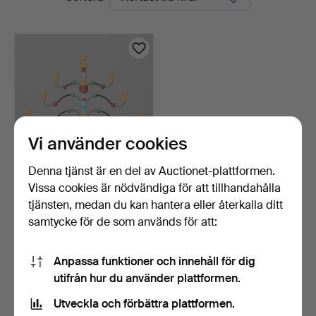
auktioner
Vi använder cookies
Denna tjänst är en del av Auctionet-plattformen.
Vissa cookies är nödvändiga för att tillhandahålla
JOHN SVENSSON.
KANDELABER,
tjänsten, medan du kan hantera eller återkalla ditt
"Essungastaken"…
7 dagar
samtycke för de som används för att:
1 bud
32 USD
Anpassa funktioner och innehåll för dig
utifrån hur du använder plattformen.
Bevaka sökning
Utveckla och förbättra plattformen.
Du kan också söka i
vårt arkiv med avslutade auktioner
.