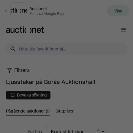
Auctionet
Visa
Stäng
Finns på Google Play
Auctionet.com
Filtrera
Ljusstakar
Ljusstakar på Borås Auktionshall
på
Bevaka sökning
Borås
Pågående auktioner
(1)
Slutpriser
Auktionshall
Pågående
Sortera