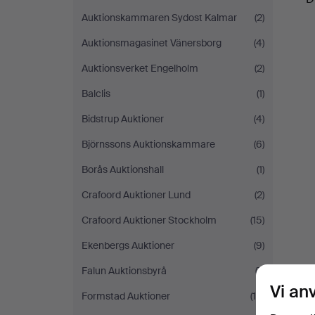
Auktionskammaren Sydost Kalmar
(2)
Auktionsmagasinet Vänersborg
(4)
Auktionsverket Engelholm
(2)
Balclis
(1)
Bidstrup Auktioner
(4)
Björnssons Auktionskammare
(6)
Borås Auktionshall
(1)
Crafoord Auktioner Lund
(2)
Crafoord Auktioner Stockholm
(15)
Ekenbergs Auktioner
(9)
Falun Auktionsbyrå
(7)
Vi an
Formstad Auktioner
(16)