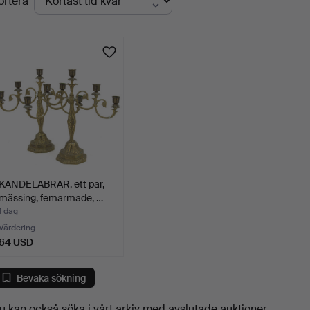
ortera
uktioner
KANDELABRAR, ett par,
mässing, femarmade, …
1 dag
Värdering
64 USD
Bevaka sökning
u kan också söka i
vårt arkiv med avslutade auktioner
.