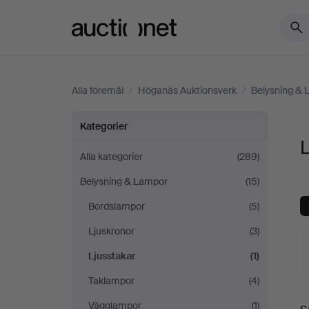
Auctionet.com
Alla föremål
/
Höganäs Auktionsverk
/
Belysning &
Ljusstakar
Kategorier
på
Alla kategorier
(289)
Belysning & Lampor
(15)
Höganäs
Bordslampor
(5)
Auktionsverk
Ljuskronor
(3)
Ljusstakar
(1)
Taklampor
(4)
Vägglampor
(1)