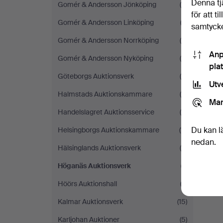
Denna tj
Gomér & Andersson Jönköping
(6)
för att t
Gomér & Andersson Linköping
(3)
samtycke
Gomér & Andersson Norrköping
(8)
Anp
Gomér & Andersson Nyköping
(5)
pla
Göteborgs Auktionsverk
(8)
Utv
Halmstads Auktionskammare
(8)
Mar
Handelslagret Auktionsservice
(6)
Du kan l
Helsingborgs Auktionskammare
(11)
nedan.
Hälsinglands Auktionsverk
(5)
Höganäs Auktionsverk
(1)
Höörs Auktionshall
(3)
Kalmar Auktionsverk
(15)
Karljohan Auktioner
(5)