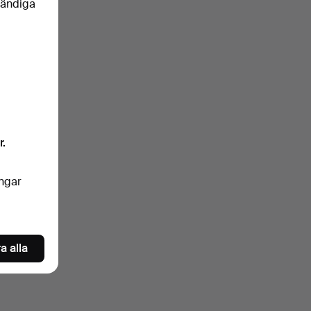
vändiga
r.
ingar
a alla