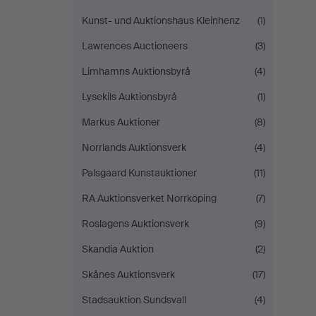
Kunst- und Auktionshaus Kleinhenz
(1)
Lawrences Auctioneers
(3)
Limhamns Auktionsbyrå
(4)
Lysekils Auktionsbyrå
(1)
Markus Auktioner
(8)
Norrlands Auktionsverk
(4)
Palsgaard Kunstauktioner
(11)
RA Auktionsverket Norrköping
(7)
Roslagens Auktionsverk
(9)
Skandia Auktion
(2)
Skånes Auktionsverk
(17)
Stadsauktion Sundsvall
(4)