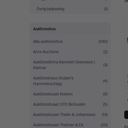
S
a
Övrig belysning
(1)
Auktionshus
Alla auktionshus
(330)
Arce Auctions
(2)
Auktionsfirma Kenneth Svensson i
(3)
Kalmar
Auktionshaus Stuber's
(4)
Hammerschlag
Auktionshuset Kolonn
(9)
Auktionshuset STO Bohuslän
(5)
Auktionshuset Thelin & Johansson
(13)
Auktionshuset Thörner & Ek
(20)
D