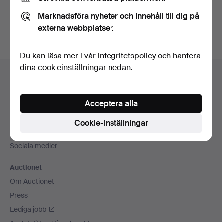
Du kan också söka i
vårt arkiv med avslutade auktioner
.
Marknadsföra nyheter och innehåll till dig på
externa webbplatser.
Du kan läsa mer i vår
integritetspolicy
och hantera
Sidfotsnavigation
dina cookieinställningar nedan.
Hjälp och kontakt
Kontakta support
Acceptera alla
Alla auktionshus
Betalningsalternativ
Cookie-inställningar
Vi skickar med
Sociala medier
Auctionet
Om Auctionet
Press
Lediga jobb