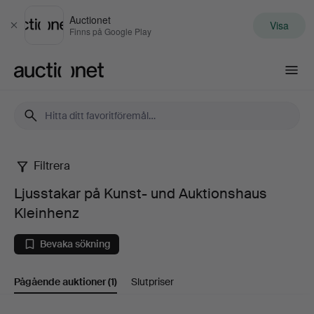
Auctionet
Visa
Stäng
Finns på Google Play
Auctionet.com
Filtrera
Ljusstakar
Ljusstakar på Kunst- und Auktionshaus
på
Kleinhenz
Kunst-
Bevaka sökning
und
Pågående auktioner
(1)
Slutpriser
Auktionshaus