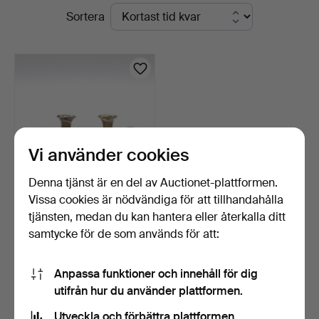
Pågående
Sortera
Kleinhenz
auktioner
Vi använder cookies
Denna tjänst är en del av Auctionet-plattformen.
Vissa cookies är nödvändiga för att tillhandahålla
CARL FREDERIK
tjänsten, medan du kan hantera eller återkalla ditt
CHRISTIANSEN. DANSK
samtycke för de som används för att:
DESIGNAD…
1 dag
Värdering
162 USD
Anpassa funktioner och innehåll för dig
utifrån hur du använder plattformen.
Bevaka sökning
Utveckla och förbättra plattformen.