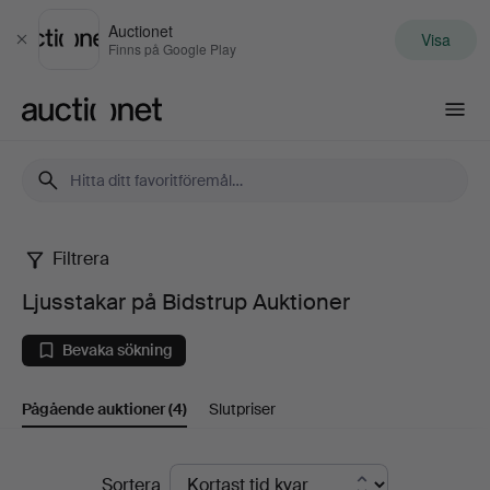
Auctionet
Visa
Stäng
Finns på Google Play
Auctionet.com
Filtrera
Ljusstakar
Ljusstakar på Bidstrup Auktioner
på
Bevaka sökning
Bidstrup
Pågående auktioner
(4)
Slutpriser
Auktioner
Pågående
Sortera