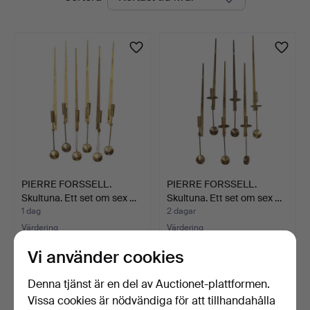
auktioner
PIERRE FORSSELL.
PIERRE FORSSELL.
Skultuna. Ett set om sex …
Skultuna. Ett set om sex …
1 dag
2 dagar
Värdering
Värdering
774 USD
928 USD
Vi använder cookies
Denna tjänst är en del av Auctionet-plattformen.
Vissa cookies är nödvändiga för att tillhandahålla