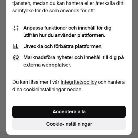
tjänsten, medan du kan hantera eller återkalla ditt
samtycke för de som används för att:
Anpassa funktioner och innehåll för dig
utifrån hur du använder plattformen.
Utveckla och förbättra plattformen.
PIERRE FORSSELL.
Fransk kandelaber av
Skultuna. Ett set om sex …
mässing, 1900-talets …
Marknadsföra nyheter och innehåll till dig på
2 dagar
5 dagar
externa webbplatser.
Värdering
Värdering
928 USD
124 USD
Du kan läsa mer i vår
integritetspolicy
och hantera
dina cookieinställningar nedan.
Bevaka sökning
Du kan också söka i
vårt arkiv med avslutade auktioner
.
Acceptera alla
Cookie-inställningar
Sidfotsnavigation