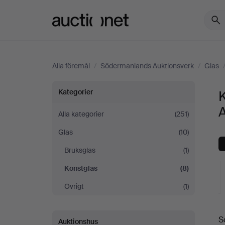
Auctionet.com
Alla föremål
/
Södermanlands Auktionsverk
/
Glas
Konstglas
Kategorier
på
Alla kategorier
(251)
Glas
(10)
Södermanlands
Bruksglas
(1)
Auktionsverk
Konstglas
(8)
Övrigt
(1)
S
Auktionshus