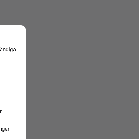
vändiga
r.
ingar