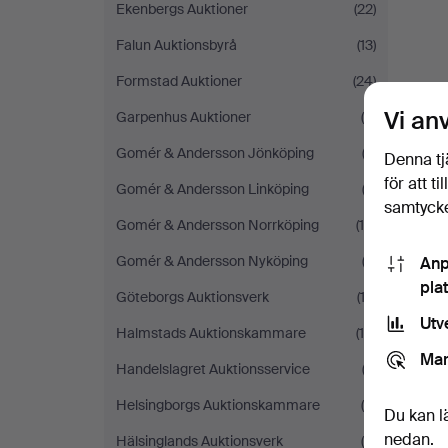
Ekenbergs Auktioner
(22)
Falun Auktionsbyrå
(13)
Formstad Auktioner
(24)
Vi an
Garpenhus Auktioner
(9)
Gomér & Andersson Jönköping
(2)
Denna tj
för att t
Gomér & Andersson Linköping
(2)
samtycke
Gomér & Andersson Norrköping
(10)
Gomér & Andersson Nyköping
(2)
Anp
pla
Göteborgs Auktionsverk
(12)
Utv
Halmstads Auktionskammare
(15)
Mar
Handelslagret Auktionsservice
(2)
Helsingborgs Auktionskammare
(9)
Du kan l
nedan.
Hälsinglands Auktionsverk
(5)