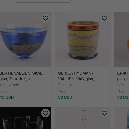
uktioner
BERTIL VALLIEN. SKÅL,
ULRICA HYDMAN-
ERIK 
glas, "Satellite", s…
VALLIEN. VAS, glas,
glas, 
"Nevada"…
2 tim 57 min
11 timmar
15 tim
3 bud
1 bud
1 bud
43 USD
32 USD
32 US