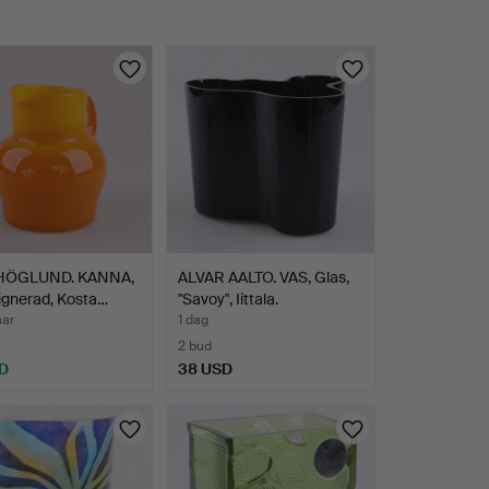
HÖGLUND. KANNA,
ALVAR AALTO. VAS, Glas,
signerad, Kosta…
"Savoy", Iittala.
mar
1 dag
2 bud
D
38 USD