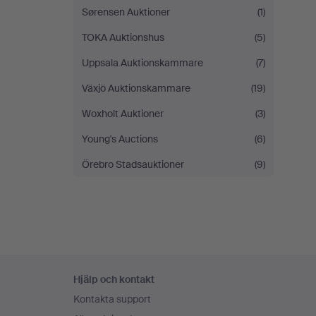
Sørensen Auktioner
(1)
TOKA Auktionshus
(5)
Uppsala Auktionskammare
(7)
Växjö Auktionskammare
(19)
Woxholt Auktioner
(3)
Young's Auctions
(6)
Örebro Stadsauktioner
(9)
Sidfotsnavigation
Hjälp och kontakt
Kontakta support