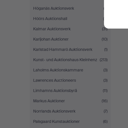
Höganäs Auktionsverk
(3)
Höörs Auktionshall
(5)
Kalmar Auktionsverk
(31)
Karljohan Auktioner
(10)
Karlstad Hammarö Auktionsverk
(1)
Kunst- und Auktionshaus Kleinhenz
(213)
Laholms Auktionskammare
(3)
Lawrences Auctioneers
(3)
Limhamns Auktionsbyrå
(11)
Markus Auktioner
(16)
Norrlands Auktionsverk
(7)
Palsgaard Kunstauktioner
(6)