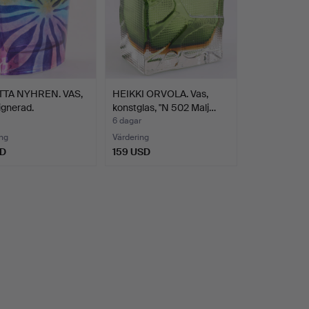
TTA NYHREN. VAS,
HEIKKI ORVOLA. Vas,
signerad.
konstglas, "N 502 Malj…
6 dagar
ng
Värdering
SD
159 USD