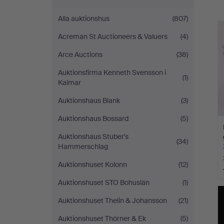
a
Alla auktionshus
(807)
Acreman St Auctioneers & Valuers
(4)
Arce Auctions
(38)
Auktionsfirma Kenneth Svensson i
(1)
Kalmar
Auktionshaus Blank
(3)
Auktionshaus Bossard
(5)
Auktionshaus Stuber's
(34)
Hammerschlag
Auktionshuset Kolonn
(12)
Auktionshuset STO Bohuslän
(1)
Auktionshuset Thelin & Johansson
(21)
Auktionshuset Thörner & Ek
(5)