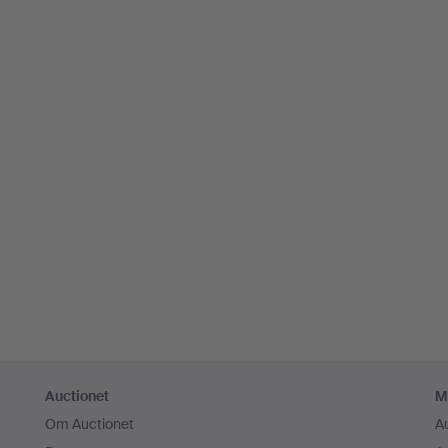
Auctionet
M
Om Auctionet
A