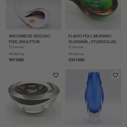
ARCHIMEDE SEGUSO.
FLAVIO POLI. MURANO
FISK, SKULPTUR,
GLASSKÅL, STUDIOGLAS,
MURANO S…
…
12 timmar
12 timmar
Värdering
Värdering
197 USD
232 USD