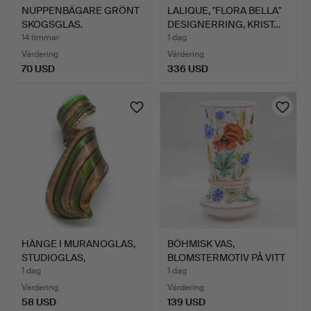
NUPPENBÄGARE GRÖNT
LALIQUE, "FLORA BELLA"
SKOGSGLAS.
DESIGNERRING, KRIST…
14 timmar
1 dag
Värdering
Värdering
70 USD
336 USD
HÄNGE I MURANOGLAS,
BÖHMISK VAS,
STUDIOGLAS,
BLOMSTERMOTIV PÅ VITT
GULDFLITTE…
GLAS, H…
1 dag
1 dag
Värdering
Värdering
58 USD
139 USD