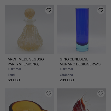
ARCHIMEDE SEGUSO.
GINO CENEDESE.
PARFYMFLAKONG,
MURANO DESIGNERVAS,
MURANOGLA…
STUDIOG…
13 timmar
13 timmar
1 bud
Värdering
69 USD
209 USD