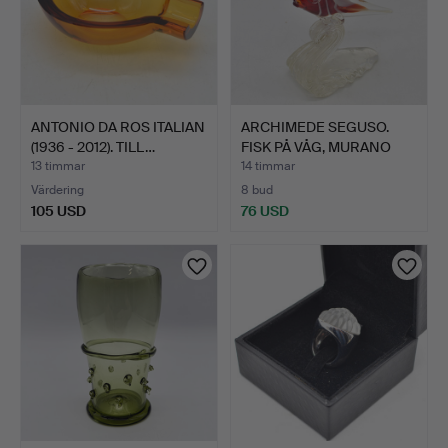
ANTONIO DA ROS ITALIAN
ARCHIMEDE SEGUSO.
(1936 - 2012). TILL…
FISK PÅ VÅG, MURANO
GLAS…
13 timmar
14 timmar
Värdering
8 bud
105 USD
76 USD