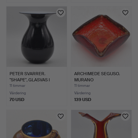
PETER SVARRER.
ARCHIMEDE SEGUSO.
"SHAPE", GLASVAS I
MURANO
SVART OC…
DESIGNERSKÅL, STU…
11 timmar
11 timmar
Värdering
Värdering
70 USD
139 USD