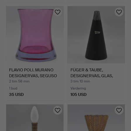
FLAVIO POLI. MURANO
FÜGER & TAUBE,
DESIGNERVAS, SEGUSO
DESIGNERVAS, GLAS,
VE…
SVART-VI…
2 tim 58 min
3 tim 10 min
1 bud
Värdering
35 USD
105 USD