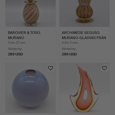
BAROVIER & TOSO.
ARCHIMEDE SEGUSO.
MURANO
MURANO-GLASVAS FRÅN
DESIGNERLAMPA, STU…
BARO…
3 tim 27 min
4 tim 2 min
Värdering
Värdering
289 USD
289 USD