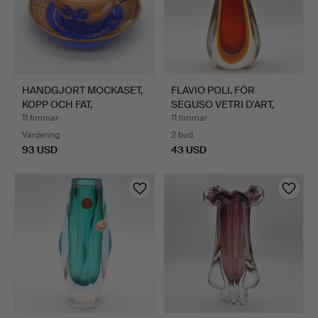
HANDGJORT MOCKASET,
FLAVIO POLI. FÖR
KOPP OCH FAT,
SEGUSO VETRI D'ART,
STUDIOGL…
MURAN…
11 timmar
11 timmar
Värdering
2 bud
93 USD
43 USD