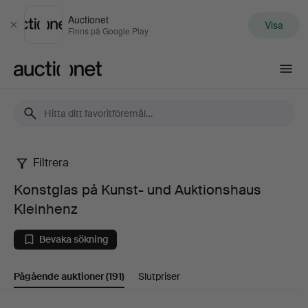
Auctionet
Visa
Stäng
Finns på Google Play
Auctionet.com
Filtrera
Konstglas
Konstglas på Kunst- und Auktionshaus
på
Kleinhenz
Kunst-
Bevaka sökning
und
Pågående auktioner
(191)
Slutpriser
Auktionshaus