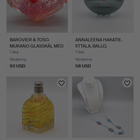
BAROVIER & TOSO.
ANNALEENA HAKATIE.
MURANO GLASSKÅL MED
IITTALA, BALLO,
SILVE…
VÄRMELJ…
1 dag
1 dag
Värdering
Värdering
93 USD
58 USD