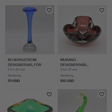
BO BORGSTROM.
MURANO
DESIGNERVAS, FÖR
DESIGNERSKÅL,
ASEDA, STUD…
STUDIOGLAS,
5 tim 20 min
5 tim 27 min
SOMMERSO …
Värdering
Värdering
70 USD
105 USD