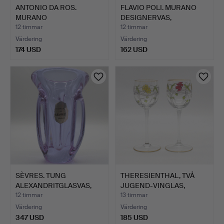
ANTONIO DA ROS.
FLAVIO POLI. MURANO
MURANO
DESIGNERVAS,
DESIGNERSKÅL, FÖR C…
STUDIOGLA…
12 timmar
12 timmar
Värdering
Värdering
174 USD
162 USD
SÈVRES. TUNG
THERESIENTHAL, TVÅ
ALEXANDRITGLASVAS,
JUGEND-VINGLAS,
FRANKRIKE …
"SERENA…
12 timmar
13 timmar
Värdering
Värdering
347 USD
185 USD