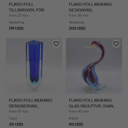
FLAVIO POLI.
FLAVIO POLI. MURANO
TILLSKRIVEN. FÖR
DESIGNVAS,
SEGUSO VETRI…
STUDIOGLAS,…
4 tim 27 min
4 tim 35 min
Värdering
Värdering
174 USD
209 USD
FLAVIO POLI. MURANO
FLAVIO POLI. MURANO
DESIGNERVAS,
GLAS SKULPTUR, SVAN,
STUDIOGLA…
S…
4 tim 37 min
4 tim 40 min
1 bud
4 bud
36 USD
80 USD