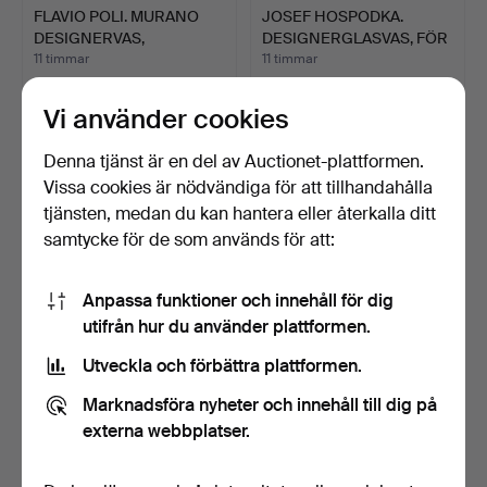
FLAVIO POLI. MURANO
JOSEF HOSPODKA.
DESIGNERVAS,
DESIGNERGLASVAS, FÖR
STUDIOGLA…
CHŘIB…
11 timmar
11 timmar
Värdering
Värdering
174 USD
289 USD
Vi använder cookies
Denna tjänst är en del av Auctionet-plattformen.
Vissa cookies är nödvändiga för att tillhandahålla
tjänsten, medan du kan hantera eller återkalla ditt
samtycke för de som används för att:
Anpassa funktioner och innehåll för dig
utifrån hur du använder plattformen.
Utveckla och förbättra plattformen.
WÜRTTEMBERGISCHE
BAROVIER & TOSO.
METALLWARENFABRIKEN
MURANO GLASSKÅL, MED
Marknadsföra nyheter och innehåll till dig på
(WMF)…
GULD…
12 timmar
12 timmar
externa webbplatser.
3 bud
Värdering
50 USD
139 USD