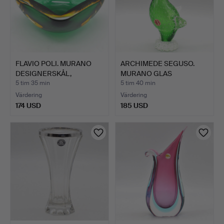
FLAVIO POLI. MURANO
ARCHIMEDE SEGUSO.
DESIGNERSKÅL,
MURANO GLAS
STUDIOGL…
SKULPTUR, ST…
5 tim 35 min
5 tim 40 min
Värdering
Värdering
174 USD
185 USD