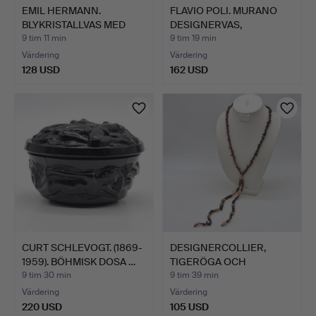
EMIL HERMANN.
FLAVIO POLI. MURANO
BLYKRISTALLVAS MED
DESIGNERVAS,
KANT I 80…
STUDIOGLA…
9 tim 11 min
9 tim 19 min
Värdering
Värdering
128 USD
162 USD
CURT SCHLEVOGT. (1869-
DESIGNERCOLLIER,
1959). BÖHMISK DOSA …
TIGERÖGA OCH
MURANO-GLASP…
9 tim 30 min
9 tim 39 min
Värdering
Värdering
220 USD
105 USD