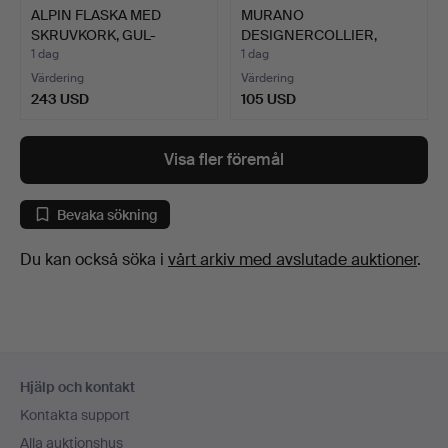
ALPIN FLASKA MED
MURANO
SKRUVKORK, GUL-
DESIGNERCOLLIER,
ORANGE, RI…
STUDIOGLAS, SILVER…
1 dag
1 dag
Värdering
Värdering
243 USD
105 USD
Visa fler föremål
Bevaka sökning
Du kan också söka i
vårt arkiv med avslutade auktioner
.
Sidfotsnavigation
Hjälp och kontakt
Kontakta support
Alla auktionshus