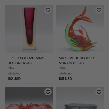
FLAVIO POLI. MURANO
ARCHIMEDE SEGUSO.
DESIGNERVAS,
MURANO GLAS
STUDIOGLA…
SKULPTUR, FI…
1 dag
1 dag
Värdering
Värdering
162 USD
105 USD