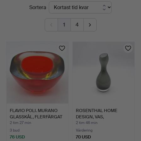
Pågående
Sortera
Kleinhenz
auktioner
1
4
FLAVIO POLI. MURANO
ROSENTHAL HOME
GLASSKÅL, FLERFÄRGAT
DESIGN, VAS,
S…
"HOLLYWOOD", 1…
2 tim 27 min
2 tim 46 min
3 bud
Värdering
76 USD
70 USD