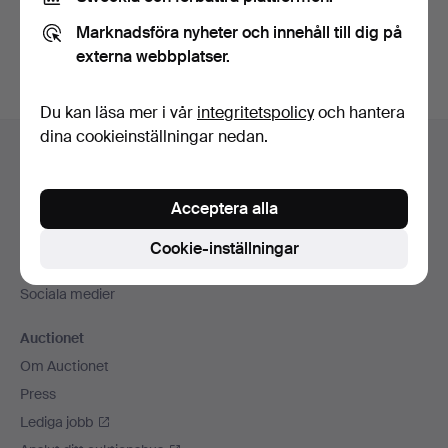
Du kan också söka i
vårt arkiv med avslutade auktioner
.
Marknadsföra nyheter och innehåll till dig på
externa webbplatser.
Du kan läsa mer i vår
integritetspolicy
och hantera
Sidfotsnavigation
dina cookieinställningar nedan.
Hjälp och kontakt
Kontakta support
Acceptera alla
Alla auktionshus
Betalningsalternativ
Cookie-inställningar
Vi skickar med
Sociala medier
Auctionet
Om Auctionet
Press
Lediga jobb