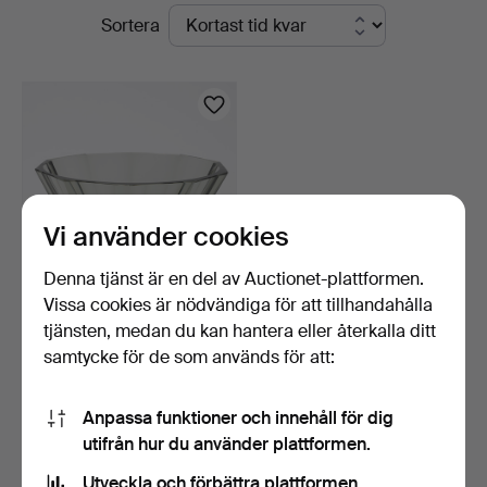
Pågående
Sortera
auktioner
Vi använder cookies
Denna tjänst är en del av Auctionet-plattformen.
Vissa cookies är nödvändiga för att tillhandahålla
SIMON GATE. Skål, tonat
tjänsten, medan du kan hantera eller återkalla ditt
kristallglas, sign…
samtycke för de som används för att:
3 dagar
Värdering
64 USD
Anpassa funktioner och innehåll för dig
utifrån hur du använder plattformen.
Bevaka sökning
Utveckla och förbättra plattformen.