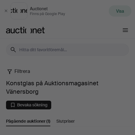
Auctionet
Visa
Stäng
Finns på Google Play
Auctionet.com
Filtrera
Konstglas
Konstglas på Auktionsmagasinet
på
Vänersborg
Auktionsmagasinet
Bevaka sökning
Vänersborg
Pågående auktioner
(1)
Slutpriser