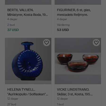
BERTIL VALLIEN.
FIGURINER, 6 st, glas,
Miniatyrer, Kosta Boda, 19…
mestadels Reijmyre.
4 dagar
4 dagar
2 bud
Värdering
37 USD
53 USD
HELENA TYNELL.
VICKE LINDSTRAND.
"Aurinkopullo / Solflaskan"…
Skålar, 3 st, Kosta, 195…
12 dagar
12 dagar
27 bud
1 bud