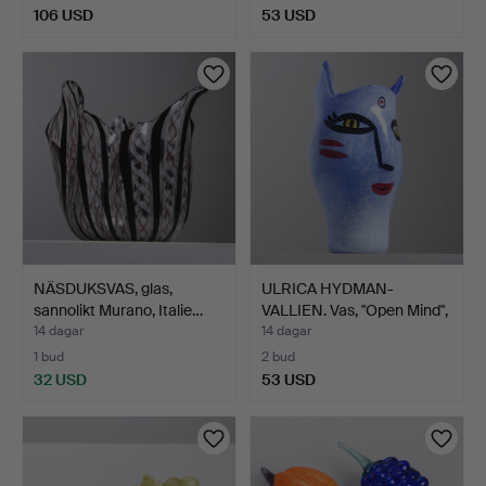
106 USD
53 USD
NÄSDUKSVAS, glas,
ULRICA HYDMAN-
sannolikt Murano, Italie…
VALLIEN. Vas, "Open Mind",
K…
14 dagar
14 dagar
1 bud
2 bud
32 USD
53 USD