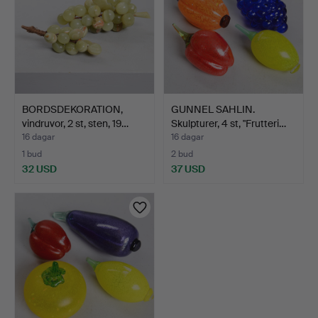
BORDSDEKORATION,
GUNNEL SAHLIN.
vindruvor, 2 st, sten, 19…
Skulpturer, 4 st, "Frutteri…
16 dagar
16 dagar
1 bud
2 bud
32 USD
37 USD