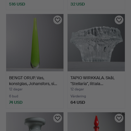
516 USD
32 USD
BENGT ORUP. Vas,
TAPIO WIRKKALA. Skål,
konstglas, Johansfors, si…
"Stellaria", Iittala…
12 dagar
12 dagar
6 bud
Värdering
74 USD
64 USD