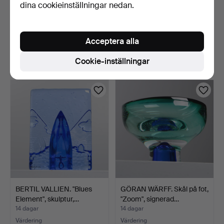
dina cookieinställningar nedan.
KARAFF, glas, troligen
BERTIL VALLIEN.
Empoli, Italien, 19…
Miniatyrer, 4 st, Kosta Bo…
Acceptera alla
14 dagar
14 dagar
1 bud
9 bud
Cookie-inställningar
32 USD
74 USD
BERTIL VALLIEN. "Blues
GÖRAN WÄRFF. Skål på fot,
Element", skulptur,…
"Zoom", signerad…
14 dagar
14 dagar
Värdering
Värdering