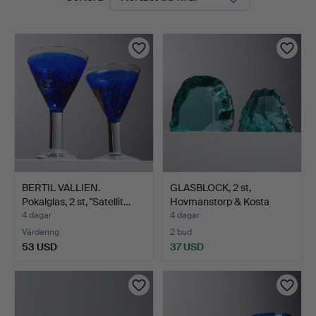
auktioner
BERTIL VALLIEN.
GLASBLOCK, 2 st,
Pokalglas, 2 st, "Satellit…
Hovmanstorp & Kosta
(Vick…
4 dagar
4 dagar
Värdering
2 bud
53 USD
37 USD