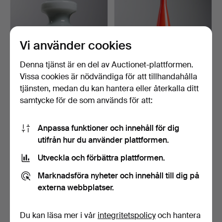
Vi använder cookies
Denna tjänst är en del av Auctionet-plattformen.
Vissa cookies är nödvändiga för att tillhandahålla
P.O STRÖM. Vas, signerad,
KARAFF, glas, troligen
Alsterfors Glasb…
Empoli, Italien, 19…
tjänsten, medan du kan hantera eller återkalla ditt
12 dagar
14 dagar
samtycke för de som används för att:
3 bud
2 bud
43 USD
53 USD
Anpassa funktioner och innehåll för dig
utifrån hur du använder plattformen.
Utveckla och förbättra plattformen.
Marknadsföra nyheter och innehåll till dig på
externa webbplatser.
Du kan läsa mer i vår
integritetspolicy
och hantera