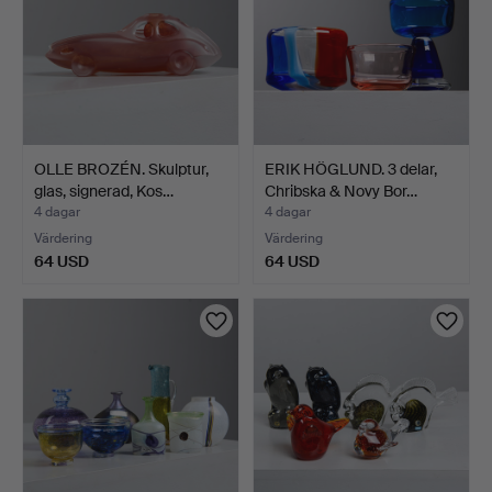
OLLE BROZÉN. Skulptur,
ERIK HÖGLUND. 3 delar,
glas, signerad, Kos…
Chribska & Novy Bor…
4 dagar
4 dagar
Värdering
Värdering
64 USD
64 USD