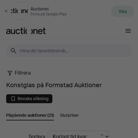
Auctionet
Visa
Stäng
Finns på Google Play
Auctionet.com
Filtrera
Konstglas
Konstglas på Formstad Auktioner
på
Bevaka sökning
Formstad
Pågående auktioner
(21)
Slutpriser
Auktioner
Pågående
Sortera