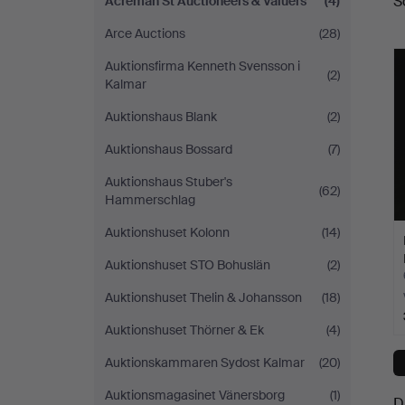
S
Acreman St Auctioneers & Valuers
(4)
a
Valuers
Arce Auctions
(28)
Auktionsfirma Kenneth Svensson i
(2)
Kalmar
Auktionshaus Blank
(2)
Auktionshaus Bossard
(7)
Auktionshaus Stuber's
(62)
Hammerschlag
Auktionshuset Kolonn
(14)
Auktionshuset STO Bohuslän
(2)
Auktionshuset Thelin & Johansson
(18)
Auktionshuset Thörner & Ek
(4)
Auktionskammaren Sydost Kalmar
(20)
Auktionsmagasinet Vänersborg
(1)
D