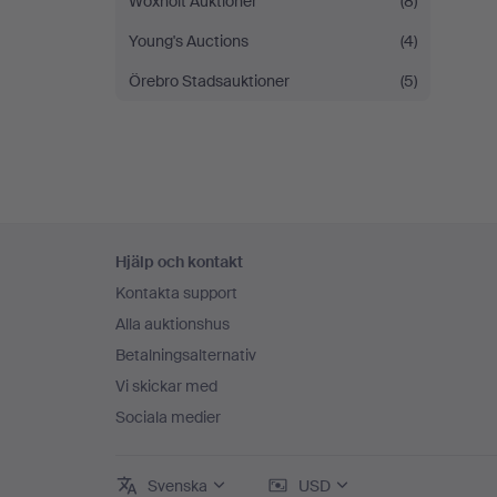
Woxholt Auktioner
(8)
Young's Auctions
(4)
Örebro Stadsauktioner
(5)
Sidfotsnavigation
Hjälp och kontakt
Kontakta support
Alla auktionshus
Betalningsalternativ
Vi skickar med
Sociala medier
Svenska
USD