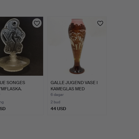
QUE SONGES
GALLE JUGEND VASE I
YMFLASKA.
KAMEGLAS MED
TRÄDMOTIV.
r
6 dagar
ng
2 bud
USD
44 USD