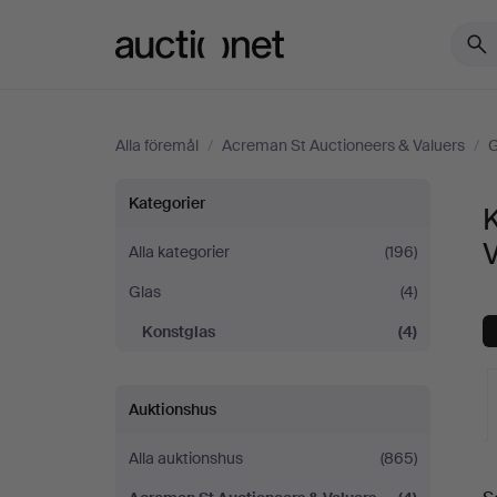
Auctionet.com
Alla föremål
/
Acreman St Auctioneers & Valuers
/
G
Konstglas
Kategorier
på
Alla kategorier
(196)
Glas
(4)
Acreman
Konstglas
(4)
St
Auctioneers
Auktionshus
&
Alla auktionshus
(865)