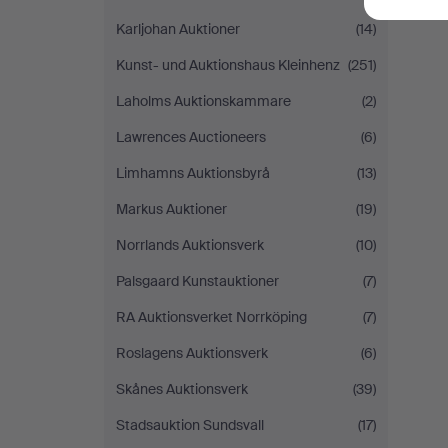
Karljohan Auktioner
(14)
Kunst- und Auktionshaus Kleinhenz
(251)
Laholms Auktionskammare
(2)
Lawrences Auctioneers
(6)
Limhamns Auktionsbyrå
(13)
Markus Auktioner
(19)
Norrlands Auktionsverk
(10)
Palsgaard Kunstauktioner
(7)
RA Auktionsverket Norrköping
(7)
Roslagens Auktionsverk
(6)
Skånes Auktionsverk
(39)
Stadsauktion Sundsvall
(17)