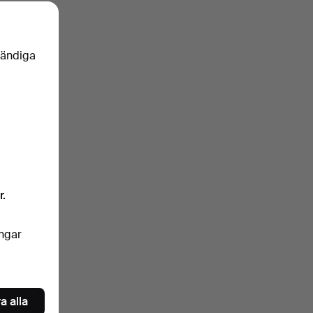
vändiga
r.
ingar
a alla