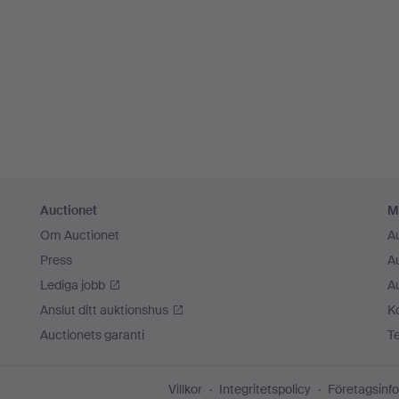
Auctionet
M
Om Auctionet
A
Press
A
Lediga jobb
A
Anslut ditt auktionshus
K
Auctionets garanti
T
Villkor
Integritetspolicy
Företagsinfo