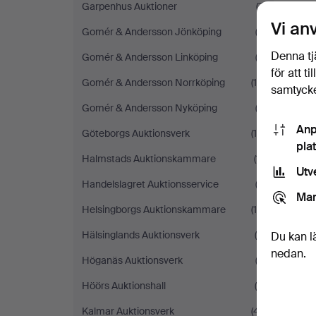
Garpenhus Auktioner
(7)
Vi an
Gomér & Andersson Jönköping
(3)
Denna tj
Gomér & Andersson Linköping
(2)
för att t
Gomér & Andersson Norrköping
(10)
samtycke
Gomér & Andersson Nyköping
(2)
Anp
Göteborgs Auktionsverk
(10)
pla
Halmstads Auktionskammare
(11)
Utv
Handelslagret Auktionsservice
(3)
Mar
Helsingborgs Auktionskammare
(18)
Hälsinglands Auktionsverk
(4)
Du kan l
nedan.
Höganäs Auktionsverk
(2)
Höörs Auktionshall
(5)
Kalmar Auktionsverk
(41)