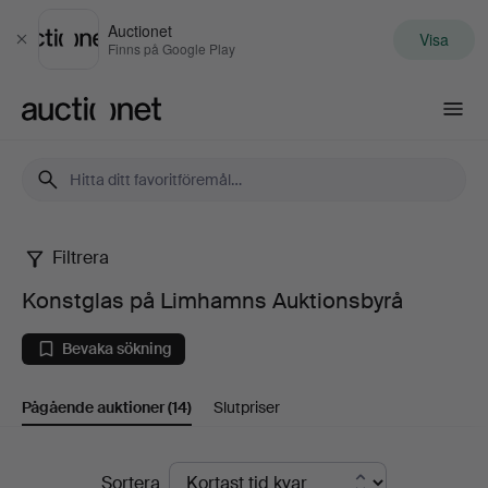
Auctionet
Visa
Stäng
Finns på Google Play
Auctionet.com
Filtrera
Konstglas
Konstglas på Limhamns Auktionsbyrå
på
Bevaka sökning
Limhamns
Pågående auktioner
(14)
Slutpriser
Auktionsbyrå
Pågående
Sortera