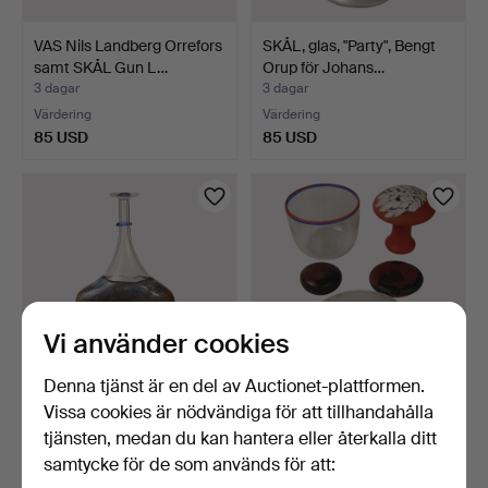
VAS Nils Landberg Orrefors
SKÅL, glas, "Party", Bengt
samt SKÅL Gun L…
Orup för Johans…
3 dagar
3 dagar
Värdering
Värdering
85 USD
85 USD
Vi använder cookies
Denna tjänst är en del av Auctionet-plattformen.
Vissa cookies är nödvändiga för att tillhandahålla
BERTIL VALLIEN. Vas, glas
ROLF SINNEMARK. skål, i
"Satellite", Kos…
form av stekt ägg,…
tjänsten, medan du kan hantera eller återkalla ditt
4 dagar
4 dagar
samtycke för de som används för att:
Värdering
Värdering