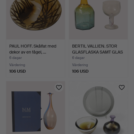
PAUL HOFF. Skålfat med
BERTIL VALLIEN. STOR
dekor av en fågel, …
GLASFLASKA SAMT GLAS
…
6 dagar
6 dagar
Värdering
Värdering
106 USD
106 USD