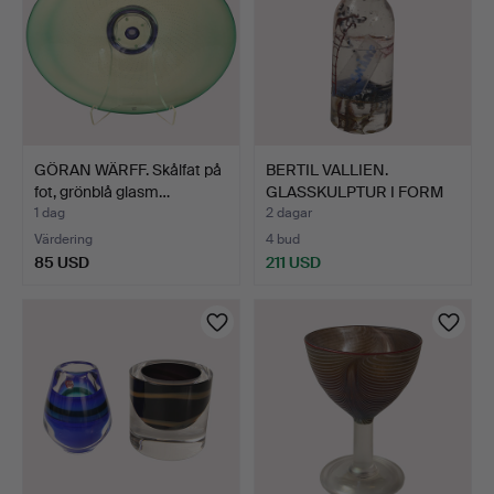
GÖRAN WÄRFF. Skålfat på
BERTIL VALLIEN.
fot, grönblå glasm…
GLASSKULPTUR I FORM
AV EN …
1 dag
2 dagar
Värdering
4 bud
85 USD
211 USD