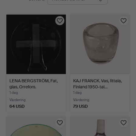
auktioner
LENA BERGSTRÖM, Fat,
KAJ FRANCK. Vas, Iittala,
glas, Orrefors.
Finland 1950-tal…
1 dag
1 dag
Värdering
Värdering
64 USD
79 USD