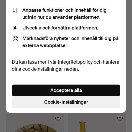
158 USD
85 USD
Anpassa funktioner och innehåll för dig
utifrån hur du använder plattformen.
Utveckla och förbättra plattformen.
Marknadsföra nyheter och innehåll till dig på
externa webbplatser.
Du kan läsa mer i vår
integritetspolicy
och hantera
dina cookieinställningar nedan.
STORT FAT, glas, polykrom
RENATE STOCK,
geometrisk dekor…
Vas/skulptur, kvinnokropp,
Acceptera alla
g…
4 dagar
5 dagar
Värdering
Värdering
Cookie-inställningar
85 USD
53 USD