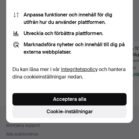
Anpassa funktioner och innehåll för dig
utifrån hur du använder plattformen.
Utveckla och förbättra plattformen.
Marknadsföra nyheter och innehåll till dig på
OIVA TOIKKA.
OIVA TOIKKA.
OIVA T
externa webbplatser.
Glasfågel, "Liivia" ,
Glasfågel, "Karjalan
Glasfåg
SSKK 20…
Laulujou…
signer…
Klubbades 29 jun 2026
Klubbades 29 jun 2026
Klubbade
12 bud
6 bud
24 bud
Du kan läsa mer i vår
integritetspolicy
och hantera
324 USD
434 USD
287 US
dina cookieinställningar nedan.
Acceptera alla
Sidfotsnavigation
Cookie-inställningar
Hjälp och kontakt
Kontakta support
Alla auktionshus