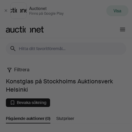
Auctionet
Visa
Stäng
Finns på Google Play
Auctionet.com
Filtrera
Konstglas
Konstglas på Stockholms Auktionsverk
på
Helsinki
Stockholms
Bevaka sökning
Auktionsverk
Pågående auktioner
(0)
Slutpriser
Helsinki