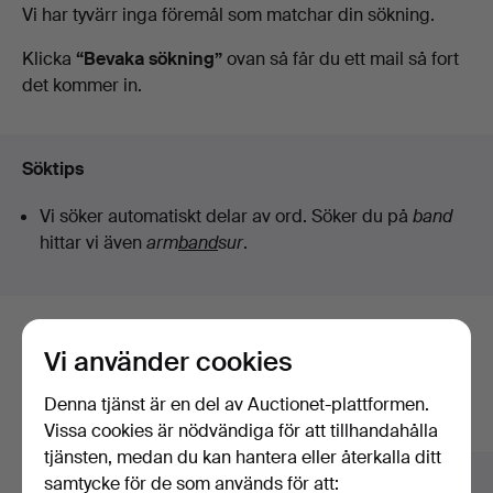
Pågående
Vi har tyvärr inga föremål som matchar din sökning.
auktioner
Klicka
“Bevaka sökning”
ovan så får du ett mail så fort
det kommer in.
Söktips
Vi söker automatiskt delar av ord. Söker du på
band
hittar vi även
arm
band
sur
.
Här är föremål från vårt arkiv som
Vi använder cookies
matchar din sökning
Denna tjänst är en del av Auctionet-plattformen.
Visa alla föremål
Vissa cookies är nödvändiga för att tillhandahålla
tjänsten, medan du kan hantera eller återkalla ditt
samtycke för de som används för att: