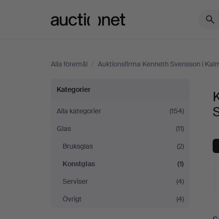
Auctionet.com
Alla föremål
/
Auktionsfirma Kenneth Svensson i Kal
Konstglas
Kategorier
på
Alla kategorier
(154)
Glas
(11)
Auktionsfirma
Bruksglas
(2)
Kenneth
Konstglas
(1)
Svensson
Serviser
(4)
Övrigt
(4)
i