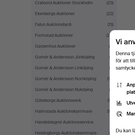
Crafoord Auktioner Stockholm
(23)
Ekenbergs Auktioner
(22)
Falun Auktionsbyrå
(13)
Formstad Auktioner
(24)
Vi an
Garpenhus Auktioner
(8)
Denna tj
Gomér & Andersson Jönköping
(2)
för att t
samtycke
Gomér & Andersson Linköping
(2)
Gomér & Andersson Norrköping
(10)
Anp
Gomér & Andersson Nyköping
(2)
pla
Göteborgs Auktionsverk
(13)
Utv
Halmstads Auktionskammare
(16)
Mar
Handelslagret Auktionsservice
(1)
Du kan l
Helsingborgs Auktionskammare
(9)