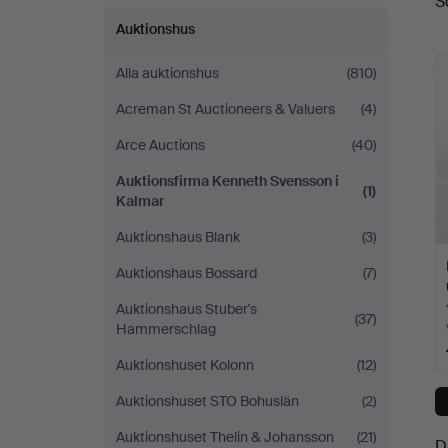
S
a
Kalmar
Auktionshus
Alla auktionshus
(810)
Acreman St Auctioneers & Valuers
(4)
Arce Auctions
(40)
Auktionsfirma Kenneth Svensson i
(1)
Kalmar
Auktionshaus Blank
(3)
Auktionshaus Bossard
(7)
Auktionshaus Stuber's
(37)
Hammerschlag
Auktionshuset Kolonn
(12)
Auktionshuset STO Bohuslän
(2)
Auktionshuset Thelin & Johansson
(21)
D