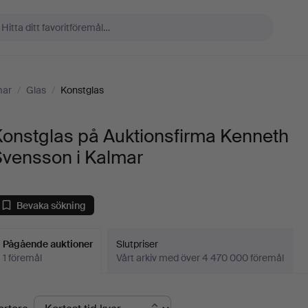
mar
/
Glas
/
Konstglas
Konstglas på Auktionsfirma Kenneth
Svensson i Kalmar
Bevaka sökning
Pågående auktioner
Slutpriser
1 föremål
Vårt arkiv med över 4 470 000 föremål
Pågående