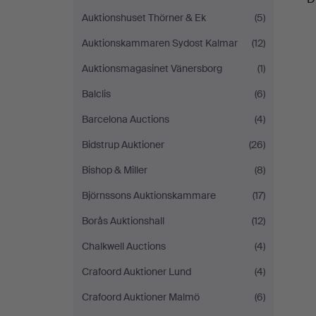
Auktionshuset Thörner & Ek
(5)
Auktionskammaren Sydost Kalmar
(12)
Auktionsmagasinet Vänersborg
(1)
Balclis
(6)
Barcelona Auctions
(4)
Bidstrup Auktioner
(26)
Bishop & Miller
(8)
Björnssons Auktionskammare
(17)
Borås Auktionshall
(12)
Chalkwell Auctions
(4)
Crafoord Auktioner Lund
(4)
Crafoord Auktioner Malmö
(6)