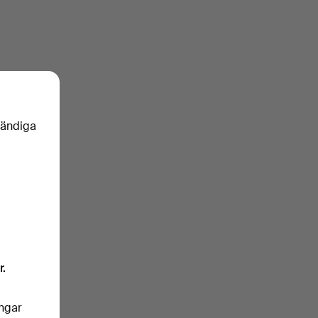
vändiga
r.
ingar