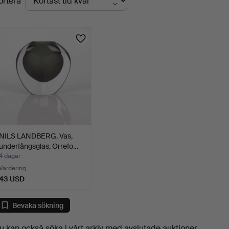
ortera
uktioner
NILS LANDBERG. Vas,
underfångsglas, Orrefo…
4 dagar
Värdering
43 USD
Bevaka sökning
u kan också söka i
vårt arkiv med avslutade auktioner
.