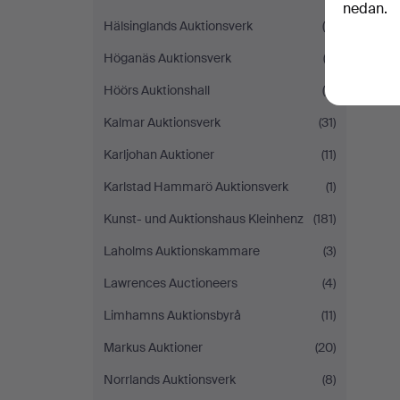
nedan.
Hälsinglands Auktionsverk
(5)
Höganäs Auktionsverk
(3)
Höörs Auktionshall
(5)
Kalmar Auktionsverk
(31)
Karljohan Auktioner
(11)
Karlstad Hammarö Auktionsverk
(1)
Kunst- und Auktionshaus Kleinhenz
(181)
Laholms Auktionskammare
(3)
Lawrences Auctioneers
(4)
Limhamns Auktionsbyrå
(11)
Markus Auktioner
(20)
Norrlands Auktionsverk
(8)