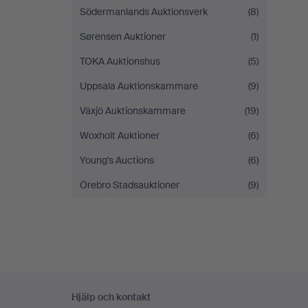
Södermanlands Auktionsverk
(8)
Sørensen Auktioner
(1)
TOKA Auktionshus
(5)
Uppsala Auktionskammare
(9)
Växjö Auktionskammare
(19)
Woxholt Auktioner
(6)
Young's Auctions
(6)
Örebro Stadsauktioner
(9)
Sidfotsnavigation
Hjälp och kontakt