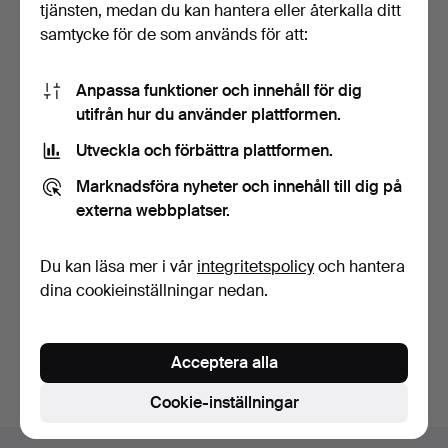
tjänsten, medan du kan hantera eller återkalla ditt
samtycke för de som används för att:
Anpassa funktioner och innehåll för dig
utifrån hur du använder plattformen.
Utveckla och förbättra plattformen.
MILLEFIORI-
HENKELKRUG - troligen
Marknadsföra nyheter och innehåll till dig på
Murano / …
8 dagar
externa webbplatser.
Värdering
116 USD
Du kan läsa mer i vår
integritetspolicy
och hantera
dina cookieinställningar nedan.
Bevaka sökning
Du kan också söka i
vårt arkiv med avslutade auktioner
.
Acceptera alla
Cookie-inställningar
Sidfotsnavigation