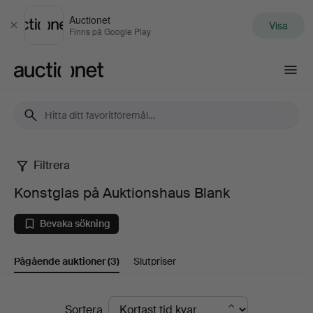
Auctionet
Visa
Stäng
Finns på Google Play
Auctionet.com
Filtrera
Konstglas
Konstglas på Auktionshaus Blank
på
Bevaka sökning
Auktionshaus
Pågående auktioner
(3)
Slutpriser
Blank
Pågående
Sortera