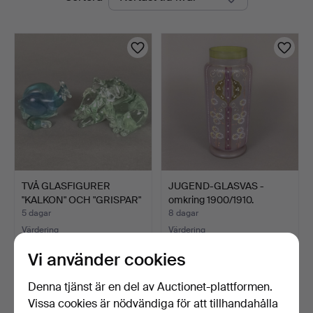
auktioner
TVÅ GLASFIGURER
JUGEND-GLASVAS -
"KALKON" OCH "GRISPAR"
omkring 1900/1910.
- T…
5 dagar
8 dagar
Värdering
Värdering
174 USD
116 USD
Vi använder cookies
Denna tjänst är en del av Auctionet-plattformen.
Vissa cookies är nödvändiga för att tillhandahålla