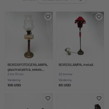
auktioner
BORDSFOTOGENLAMPA,
BORDSLAMPA, metall.
glas/metall/trä, sekels…
2 tim 51 min
22 timmar
Värdering
Värdering
106 USD
85 USD