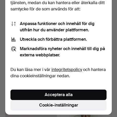
tjänsten, medan du kan hantera eller återkalla ditt
samtycke för de som används för att:
Anpassa funktioner och innehåll för dig
utifrån hur du använder plattformen.
Utveckla och förbättra plattformen.
BORDSLAMPA, metall/glas,
BORDSLAMPA, glas, Kosta,
elektrisk, men i …
signerad.
Marknadsföra nyheter och innehåll till dig på
5 dagar
5 dagar
externa webbplatser.
Värdering
Värdering
106 USD
95 USD
Du kan läsa mer i vår
integritetspolicy
och hantera
dina cookieinställningar nedan.
Acceptera alla
Cookie-inställningar