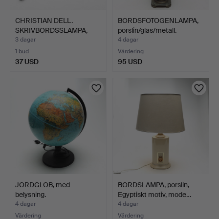
CHRISTIAN DELL.
BORDSFOTOGENLAMPA,
SKRIVBORDSSLAMPA,
porslin/glas/metall.
metall.
3 dagar
4 dagar
1 bud
Värdering
37 USD
95 USD
JORDGLOB, med
BORDSLAMPA, porslin,
belysning.
Egyptiskt motiv, mode…
4 dagar
4 dagar
Värdering
Värdering