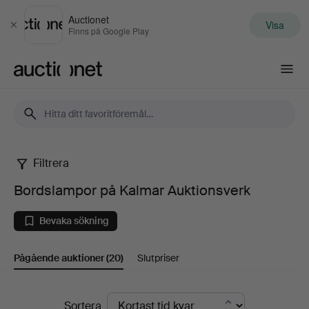
Auctionet
Visa
Stäng
Finns på Google Play
Auctionet.com
Filtrera
Bordslampor
Bordslampor på Kalmar Auktionsverk
på
Bevaka sökning
Kalmar
Pågående auktioner
(20)
Slutpriser
Auktionsverk
Pågående
Sortera