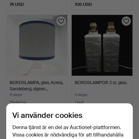
74 USD
106 USD
BORDSLAMPA, glas, Kosta,
BORDSLAMPOR 2 st, glas.
Sandeberg, signer…
4 dagar
4 dagar
Värdering
1 bud
95 USD
37 USD
Vi använder cookies
Denna tjänst är en del av Auctionet-plattformen.
Vissa cookies är nödvändiga för att tillhandahålla