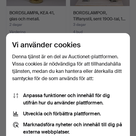
BORDSLAMPA, KEA 41,
BORDSLAMPOR,
glas och metall.
Tiffanystil, sent 1900-tal, 1…
2 dagar
3 dagar
Värdering
4 bud
64 USD
159 USD
Vi använder cookies
Denna tjänst är en del av Auctionet-plattformen.
Vissa cookies är nödvändiga för att tillhandahålla
tjänsten, medan du kan hantera eller återkalla ditt
samtycke för de som används för att:
Anpassa funktioner och innehåll för dig
utifrån hur du använder plattformen.
Utveckla och förbättra plattformen.
BORDSLAMPOR, keramik
FOTOGENLAMPA, mässing
med textilskärm, 1 pa…
och glas, 1900-talet…
Marknadsföra nyheter och innehåll till dig på
6 dagar
7 dagar
externa webbplatser.
Värdering
Värdering