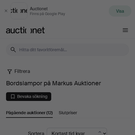
Auctionet
Visa
Stäng
Finns på Google Play
Auctionet.com
Filtrera
Bordslampor
Bordslampor på Markus Auktioner
på
Bevaka sökning
Markus
Pågående auktioner
(12)
Slutpriser
Auktioner
Pågående
Sortera