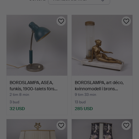
auktioner
BORDSLAMPA, ASEA,
BORDSLAMPA, art déco,
funkis, 1900-talets förs…
kvinnomodell i brons…
2 tim 8 min
9 tim 33 min
3 bud
13 bud
32 USD
285 USD