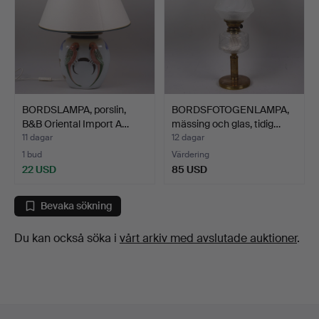
BORDSLAMPA, porslin,
BORDSFOTOGENLAMPA,
B&B Oriental Import A…
mässing och glas, tidig…
11 dagar
12 dagar
1 bud
Värdering
22 USD
85 USD
Bevaka sökning
Du kan också söka i
vårt arkiv med avslutade auktioner
.
Sidfotsnavigation