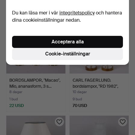
43 USD
64 USD
Du kan läsa mer i vår
integritetspolicy
och hantera
dina cookieinställningar nedan.
Acceptera alla
Cookie-inställningar
BORDSLAMPOR, "Macao",
CARL FAGERLUND.
Mio, ananasform, 3 s…
bordslampor, "RD 1982",
mä…
8 dagar
10 dagar
1 bud
9 bud
22 USD
70 USD