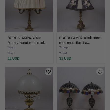
BORDSLAMPA, Ystad
BORDSLAMPA, textilskärm
Metall, metall med texti…
med metallfot i ba…
1 dag
2 dagar
1 bud
2 bud
22 USD
32 USD