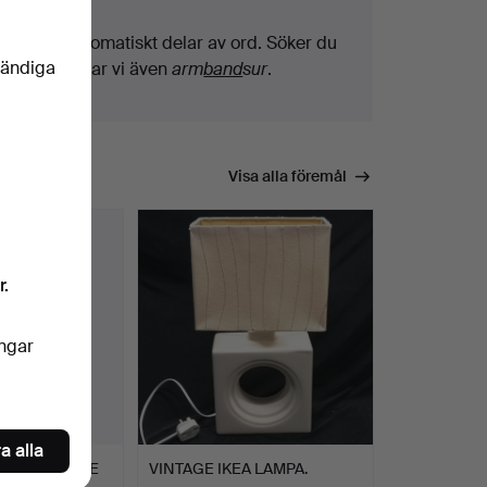
Vi söker automatiskt delar av ord. Söker du
vändiga
på
band
hittar vi även
arm
band
sur
.
Visa alla föremål
r.
ingar
a alla
 GULDMÅLADE
VINTAGE IKEA LAMPA.