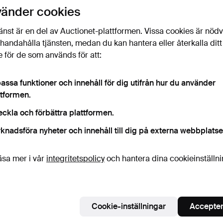
uktioner
vänder cookies
licka
“Bevaka sökning”
ovan så får du ett mail så
ort det kommer in.
änst är en del av Auctionet-plattformen. Vissa cookies är nöd
illhandahålla tjänsten, medan du kan hantera eller återkalla ditt
 för de som används för att:
 som matchar din sökning
assa funktioner och innehåll för dig utifrån hur du använder
ttformen.
eckla och förbättra plattformen.
knadsföra nyheter och innehåll till dig på externa webbplatse
äsa mer i vår
integritetspolicy
och hantera dina cookieinställn
Cookie-inställningar
Accepter
SLAMPA I
ORIENTALISK
*ANTIKA PAR