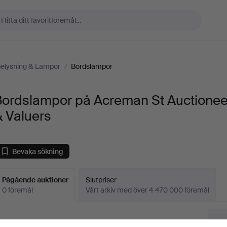
elysning & Lampor
/
Bordslampor
Bordslampor på Acreman St Auctionee
 Valuers
Bevaka sökning
Pågående auktioner
Slutpriser
0 föremål
Vårt arkiv med över 4 470 000 föremål
Pågående
i har tyvärr inga föremål som matchar din sökning.
Sö