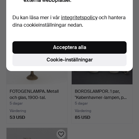
externa webbplatser.
Värdering
Värdering
53 USD
127 USD
Du kan läsa mer i vår
integritetspolicy
och hantera
dina cookieinställningar nedan.
Acceptera alla
Cookie-inställningar
FOTOGENLAMPA. Metall
BORDSLAMPOR. 1 par,
och glas, 1900-tal.
"Københavner-lampen, p…
5 dagar
5 dagar
Värdering
Värdering
53 USD
85 USD