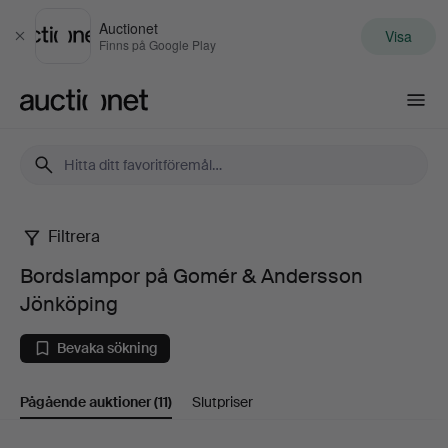
Auctionet
Visa
Stäng
Finns på Google Play
Auctionet.com
Filtrera
Bordslampor
Bordslampor på Gomér & Andersson
på
Jönköping
Gomér
Bevaka sökning
&
Pågående auktioner
(11)
Slutpriser
Andersson