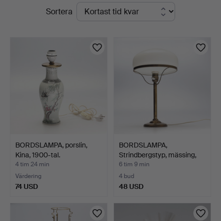
Pågående
Sortera
Jönköping
auktioner
BORDSLAMPA, porslin,
BORDSLAMPA,
Kina, 1900-tal.
Strindbergstyp, mässing,
med v…
4 tim 24 min
6 tim 9 min
Värdering
4 bud
74 USD
48 USD