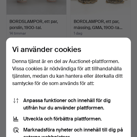
BORDSLAMPOR, ett par,
BORDLAMPOR, ett par,
porslin, 1900-tal.
mässing, GMA, 1900-ta…
14 timmar
1 dag
1 bud
Värdering
32 USD
53 USD
Vi använder cookies
Denna tjänst är en del av Auctionet-plattformen.
Vissa cookies är nödvändiga för att tillhandahålla
tjänsten, medan du kan hantera eller återkalla ditt
samtycke för de som används för att:
Anpassa funktioner och innehåll för dig
utifrån hur du använder plattformen.
Utveckla och förbättra plattformen.
BORDSLAMPA, porslin,
BORDSLAMPA,
Marknadsföra nyheter och innehåll till dig på
"Thistle", Fog & Moru…
Strindbergstyp, mässing,
med v…
1 dag
5 dagar