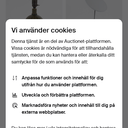
Vi använder cookies
Denna tjänst är en del av Auctionet-plattformen.
Vissa cookies är nödvändiga för att tillhandahålla
BORDSLAMPA, bemålat
SCOTT WILSON.
tjänsten, medan du kan hantera eller återkalla ditt
trä, Art deco.
Bordslampa, "Sisifo",
samtycke för de som används för att:
Artemi…
2 dagar
3 dagar
Värdering
Värdering
159 USD
264 USD
Anpassa funktioner och innehåll för dig
utifrån hur du använder plattformen.
Utveckla och förbättra plattformen.
Marknadsföra nyheter och innehåll till dig på
externa webbplatser.