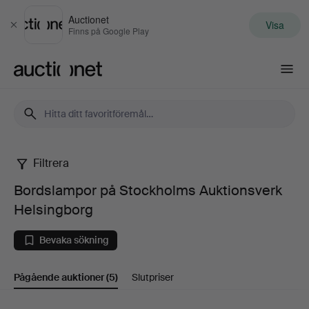
Auctionet
Visa
Stäng
Finns på Google Play
Auctionet.com
Filtrera
Bordslampor
Bordslampor på Stockholms Auktionsverk
på
Helsingborg
Stockholms
Bevaka sökning
Auktionsverk
Pågående auktioner
(5)
Slutpriser
Helsingborg