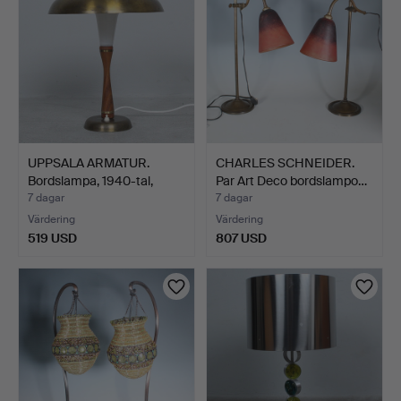
UPPSALA ARMATUR.
CHARLES SCHNEIDER.
Bordslampa, 1940-tal,
Par Art Deco bordslampo…
mäs…
7 dagar
7 dagar
Värdering
Värdering
519 USD
807 USD