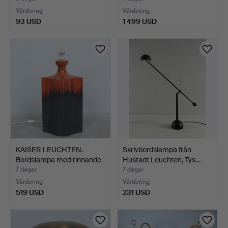
Värdering
Värdering
93 USD
1 499 USD
KAISER LEUCHTEN.
Skrivbordslampa från
Bordslampa med rinnande
Hustadt Leuchten, Tys…
g…
7 dagar
7 dagar
Värdering
Värdering
519 USD
231 USD