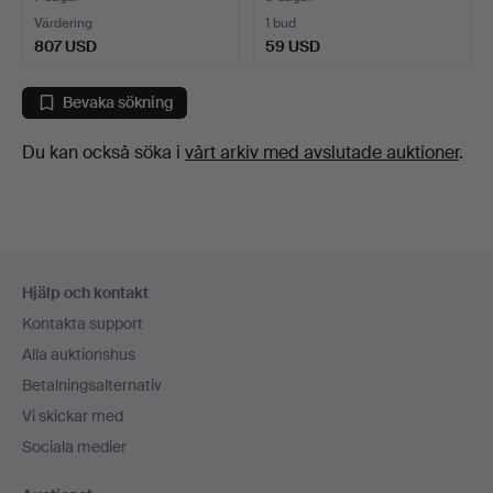
Värdering
1 bud
807 USD
59 USD
Bevaka sökning
Du kan också söka i
vårt arkiv med avslutade auktioner
.
Sidfotsnavigation
Hjälp och kontakt
Kontakta support
Alla auktionshus
Betalningsalternativ
Vi skickar med
Sociala medier