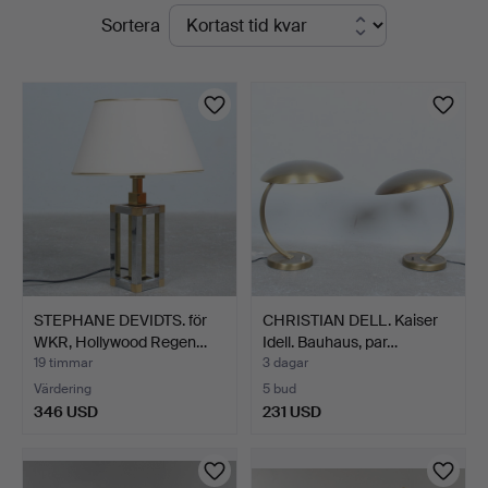
Pågående
Sortera
auktioner
STEPHANE DEVIDTS. för
CHRISTIAN DELL. Kaiser
WKR, Hollywood Regen…
Idell. Bauhaus, par…
19 timmar
3 dagar
Värdering
5 bud
346 USD
231 USD