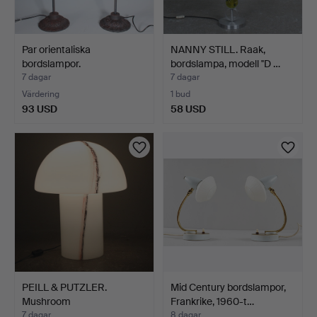
Par orientaliska
NANNY STILL. Raak,
bordslampor.
bordslampa, modell ''D …
7 dagar
7 dagar
Värdering
1 bud
93 USD
58 USD
PEILL & PUTZLER.
Mid Century bordslampor,
Mushroom
Frankrike, 1960-t…
bordslampa/golvl…
7 dagar
8 dagar