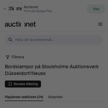
Auctionet
Visa
Stäng
Finns på Google Play
Auctionet.com
Filtrera
Bordslampor
Bordslampor på Stockholms Auktionsverk
på
Düsseldorf/Neuss
Stockholms
Bevaka sökning
Auktionsverk
Pågående auktioner
(24)
Slutpriser
Düsseldorf/Neuss