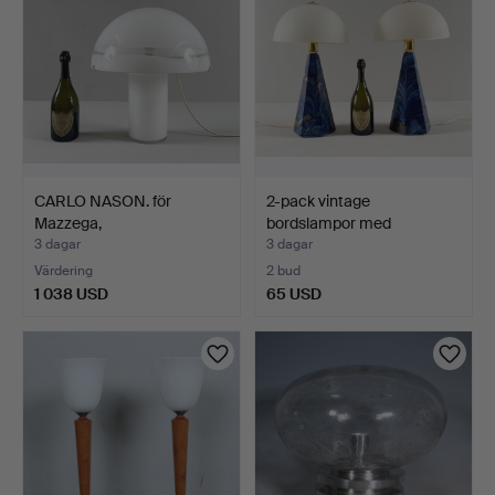
CARLO NASON. för
2-pack vintage
Mazzega,
bordslampor med
bordslampa/svamp…
marmorfot '…
3 dagar
3 dagar
Värdering
2 bud
1 038 USD
65 USD