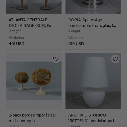
ATLANTA CENTRALE
DORIA. Space Age
D'ECLAIRAGE (SCE). Par
bordslampa, krom, glas, 1…
bo…
3 dagar
4 dagar
Värdering
Värdering
461 USD
519 USD
2-pack bordslampor i sisal,
ARCHIVIO STORICO
mid-century, b…
VISTOSI. Vit bordslampa i…
5 dagar
5 dagar