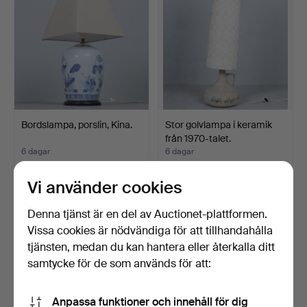
Bordslampa, porslin, Kina.
Stor golvlampa i keramik
från 1970-talet.
6 dagar
6 dagar
Värdering
Värdering
93 USD
93 USD
Vi använder cookies
Denna tjänst är en del av Auctionet-plattformen.
Vissa cookies är nödvändiga för att tillhandahålla
tjänsten, medan du kan hantera eller återkalla ditt
samtycke för de som används för att:
Anpassa funktioner och innehåll för dig