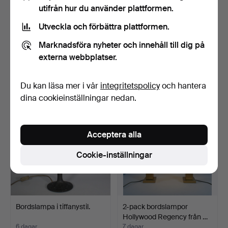
utifrån hur du använder plattformen.
Utveckla och förbättra plattformen.
BANKAMP LEUCHTEN.
CATELLANI & SMITH.
Marknadsföra nyheter och innehåll till dig på
Bordslampa / klotlampa f…
Postmodern bordslampa, …
6 dagar
6 dagar
externa webbplatser.
Värdering
Värdering
93 USD
807 USD
Du kan läsa mer i vår
integritetspolicy
och hantera
dina cookieinställningar nedan.
Acceptera alla
Cookie-inställningar
Bordslampa i tiffanystil.
2-pack bordslampor
Hollywood Regency från …
6 dagar
7 dagar