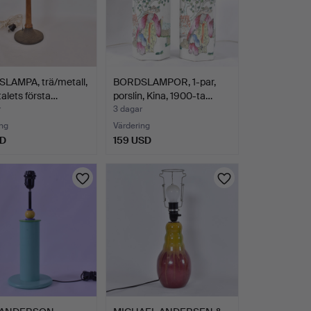
LAMPA, trä/metall,
BORDSLAMPOR, 1-par,
alets första…
porslin, Kina, 1900-ta…
r
3 dagar
ng
Värdering
SD
159 USD