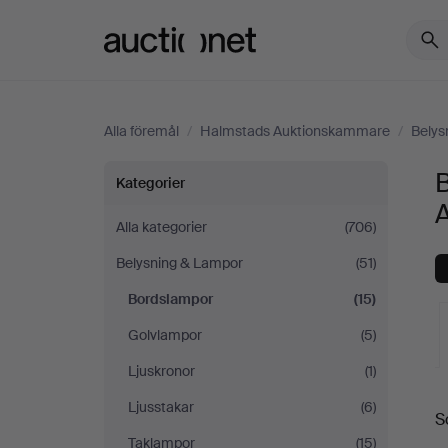
Auctionet.com
Alla föremål
/
Halmstads Auktionskammare
/
Belys
Bordslampor
Kategorier
på
Alla kategorier
(706)
Belysning & Lampor
(51)
Halmstads
Bordslampor
(15)
Auktionskammare
Golvlampor
(5)
Ljuskronor
(1)
Ljusstakar
(6)
S
a
Taklampor
(15)