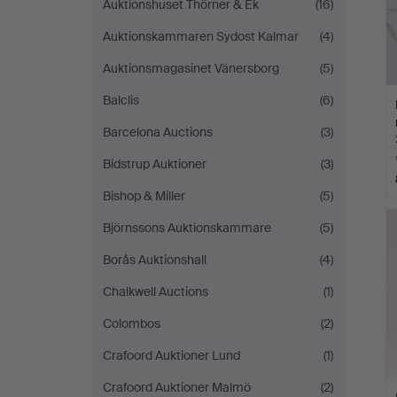
Auktionshuset Thörner & Ek
(16)
Auktionskammaren Sydost Kalmar
(4)
Auktionsmagasinet Vänersborg
(5)
Balclis
(6)
Barcelona Auctions
(3)
Bidstrup Auktioner
(3)
Bishop & Miller
(5)
Björnssons Auktionskammare
(5)
Borås Auktionshall
(4)
Chalkwell Auctions
(1)
Colombos
(2)
Crafoord Auktioner Lund
(1)
Crafoord Auktioner Malmö
(2)