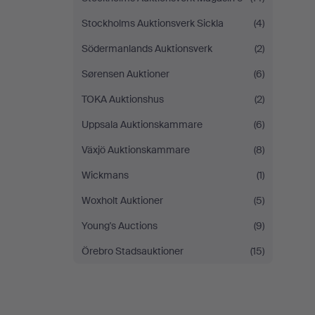
Stockholms Auktionsverk Sickla
(4)
Södermanlands Auktionsverk
(2)
Sørensen Auktioner
(6)
TOKA Auktionshus
(2)
Uppsala Auktionskammare
(6)
Växjö Auktionskammare
(8)
Wickmans
(1)
Woxholt Auktioner
(5)
Young's Auctions
(9)
Örebro Stadsauktioner
(15)