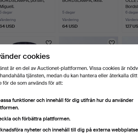
BORDSLAMPA, porslin,
BORDSLAMPA, Ikea.
OLLE
Miguell.
Bordsl
po…
5 dagar
5 dagar
6 daga
Värdering
Värdering
Värderi
64 USD
64 USD
127 U
vänder cookies
änst är en del av Auctionet-plattformen. Vissa cookies är nöd
illhandahålla tjänsten, medan du kan hantera eller återkalla ditt
 för de som används för att:
assa funktioner och innehåll för dig utifrån hur du använder
BORDSLAMPA,
BORDSLAMPOR, 1-par,
BORDS
ttformen.
svartlackerad metall med
mässing, "Le Dauphin".
1960/7
svart…
7 dagar
8 dagar
8 daga
eckla och förbättra plattformen.
Värdering
Värdering
Värderi
64 USD
148 USD
64 U
knadsföra nyheter och innehåll till dig på externa webbplatse