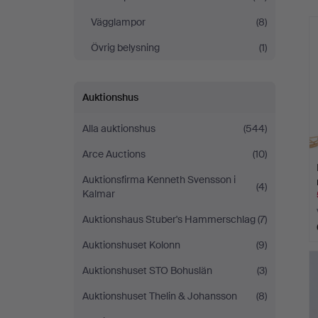
Vägglampor
(8)
Övrig belysning
(1)
Auktionshus
Alla auktionshus
(544)
Arce Auctions
(10)
Auktionsfirma Kenneth Svensson i
(4)
Kalmar
Auktionshaus Stuber's Hammerschlag
(7)
Auktionshuset Kolonn
(9)
Auktionshuset STO Bohuslän
(3)
Auktionshuset Thelin & Johansson
(8)