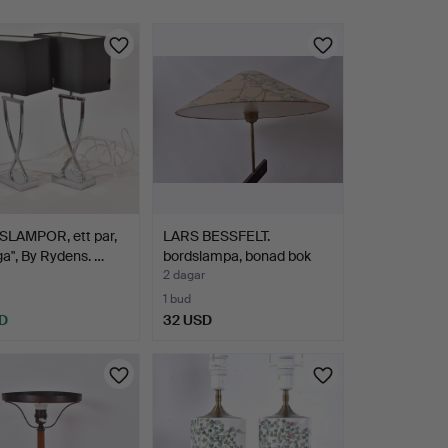
LAMPOR, ett par,
LARS BESSFELT.
a", By Rydens. …
bordslampa, bonad bok
och k…
2 dagar
1 bud
D
32 USD