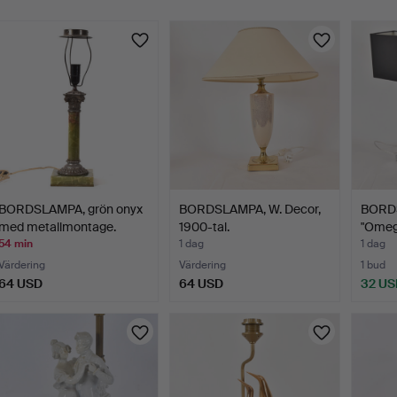
BORDSLAMPA, grön onyx
BORDSLAMPA, W. Decor,
BORDS
med metallmontage.
1900-tal.
"Omeg
54 min
1 dag
1 dag
Värdering
Värdering
1 bud
64 USD
64 USD
32 US