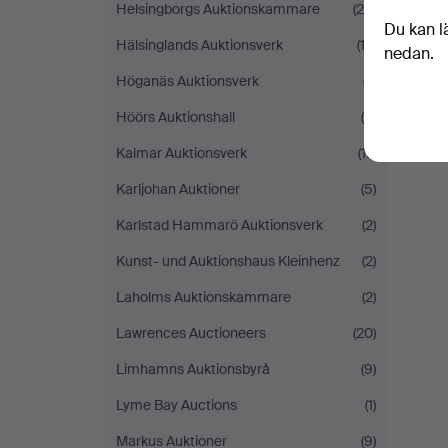
Helsingborgs Auktionskammare
(26)
Du kan l
Hälsinglands Auktionsverk
(12)
nedan.
D
Höganäs Auktionsverk
(7)
Höörs Auktionshall
(6)
Kalmar Auktionsverk
(17)
Karljohan Auktioner
(5)
Karlstad Hammarö Auktionsverk
(2)
Kunst- und Auktionshaus Kleinhenz
(2)
Laholms Auktionskammare
(2)
Lawrences Auctioneers
(20)
Limhamns Auktionsbyrå
(9)
Lyme Bay Auctions
(1)
Markus Auktioner
(9)