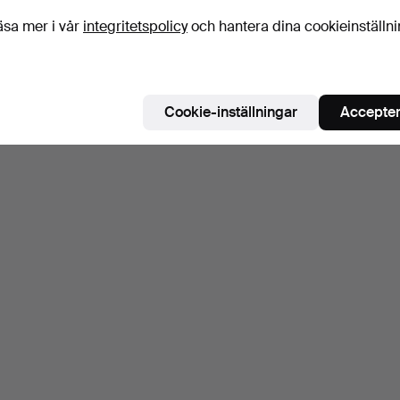
Bevaka sökning
äsa mer i vår
integritetspolicy
och hantera dina cookieinställn
u kan också söka i
vårt arkiv med avslutade auktioner
.
Cookie-inställningar
Accepter