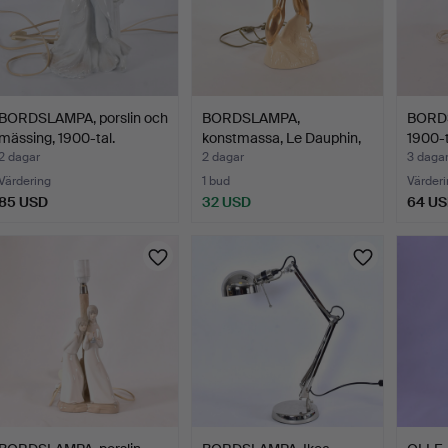
BORDSLAMPA, porslin och
BORDSLAMPA,
BORDS
mässing, 1900-tal.
konstmassa, Le Dauphin,
1900-t
Frankr…
2 dagar
2 dagar
3 daga
Värdering
1 bud
Värderi
85 USD
32 USD
64 U