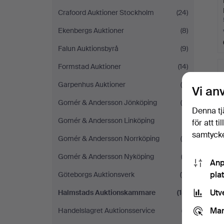
Crafoord Auktioner Stockholm
(24)
Ekenbergs Auktioner
(8)
Falun Auktionsbyrå
(9)
Formstad Auktioner
(14)
Garpenhus Auktioner
(4)
Vi an
Gomér & Andersson Jönköping
(4)
Denna tj
Gomér & Andersson Linköping
(1)
för att t
samtycke
Gomér & Andersson Norrköping
(5)
Gomér & Andersson Nyköping
(3)
Anp
pla
Göteborgs Auktionsverk
(11)
Utv
Halmstads Auktionskammare
(15)
Mar
Handelslagret Auktionsservice
(7)