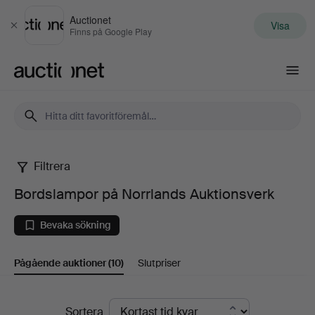
Auctionet
Visa
Stäng
Finns på Google Play
Auctionet.com
Filtrera
Bordslampor
Bordslampor på Norrlands Auktionsverk
på
Bevaka sökning
Norrlands
Pågående auktioner
(10)
Slutpriser
Auktionsverk
Pågående
Sortera