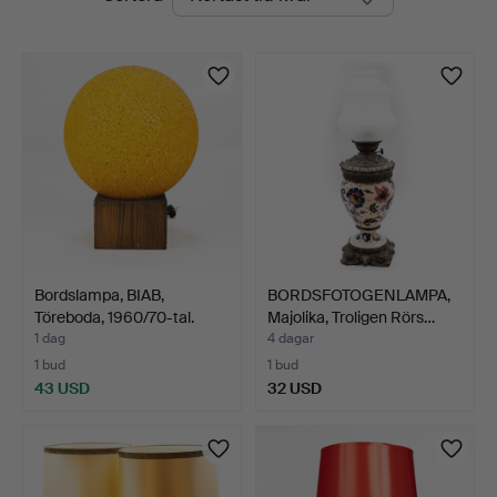
auktioner
Bordslampa, BIAB,
BORDSFOTOGENLAMPA,
Töreboda, 1960/70-tal.
Majolika, Troligen Rörs…
1 dag
4 dagar
1 bud
1 bud
43 USD
32 USD