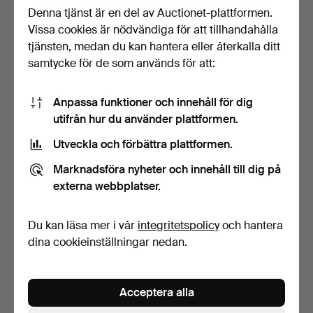
Denna tjänst är en del av Auctionet-plattformen.
Vissa cookies är nödvändiga för att tillhandahålla
BORDSLAMPA, "Luxo"
BORDSLAMPA, Engelsk stil,
metall, Pileprodukter L…
Mässing, Vit skä…
tjänsten, medan du kan hantera eller återkalla ditt
5 dagar
5 dagar
samtycke för de som används för att:
Värdering
Värdering
106 USD
106 USD
Anpassa funktioner och innehåll för dig
utifrån hur du använder plattformen.
Utveckla och förbättra plattformen.
Marknadsföra nyheter och innehåll till dig på
externa webbplatser.
Du kan läsa mer i vår
integritetspolicy
och hantera
dina cookieinställningar nedan.
Lampa 1960-tal, keramik.
BORDSLAMPOR, Blå
glasfot & glaskupa, Ett p…
Acceptera alla
7 dagar
8 dagar
Värdering
Värdering