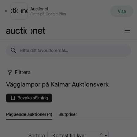
Auctionet
Visa
Stäng
Finns på Google Play
Auctionet.com
Filtrera
Vägglampor
Vägglampor på Kalmar Auktionsverk
på
Bevaka sökning
Kalmar
Pågående auktioner
(4)
Slutpriser
Auktionsverk
Pågående
Sortera