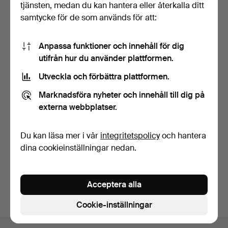
tjänsten, medan du kan hantera eller återkalla ditt
samtycke för de som används för att:
Anpassa funktioner och innehåll för dig
utifrån hur du använder plattformen.
Utveckla och förbättra plattformen.
VÄGGLAMPA, metall/glas.
VÄGGLAMPA, metall.
Marknadsföra nyheter och innehåll till dig på
7 dagar
7 dagar
externa webbplatser.
Värdering
Värdering
53 USD
43 USD
Du kan läsa mer i vår
integritetspolicy
och hantera
dina cookieinställningar nedan.
Bevaka sökning
Du kan också söka i
vårt arkiv med avslutade auktioner
.
Acceptera alla
Cookie-inställningar
Sidfotsnavigation