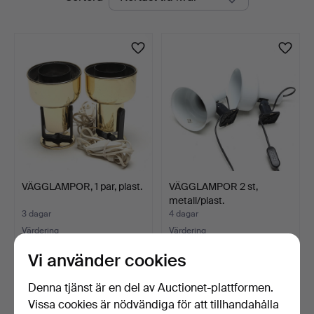
auktioner
VÄGGLAMPOR, 1 par, plast.
VÄGGLAMPOR 2 st,
metall/plast.
3 dagar
4 dagar
Värdering
Värdering
53 USD
64 USD
Vi använder cookies
Denna tjänst är en del av Auctionet-plattformen.
Vissa cookies är nödvändiga för att tillhandahålla