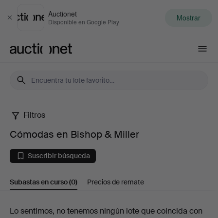
Auctionet
Mostrar
Cerrar
Disponible en Google Play
Auctionet.com
Filtros
Cómodas
Cómodas en Bishop & Miller
en
Suscribir búsqueda
Bishop
Subastas en curso
(0)
Precios de remate
&
Miller
Subastas
Lo sentimos, no tenemos ningún lote que coincida con