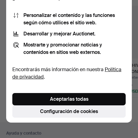
Personalizar el contenido y las funciones
según cómo utilices el sitio web.
Desarrollar y mejorar Auctionet.
Mostrarte y promocionar noticias y
contenidos en sitios web externos.
CÓMODA DE
CÓMODA ESCOCESA
ARCHI
Encontrarás más información en nuestra
Política
NOGAL DEL SIGLO
DE CAOBA DEL SIGLO
CAJON
de privacidad
.
XVIII.
XIX.
XX.
Subastado 6 ago 2026
Subastado 3 ago 2026
Subasta
13 pujas
10 pujas
1 puja
405 USD
163 USD
34 US
Aceptarlas todas
Lote
seleccionado
Configuración de cookies
Navegación
Ayuda y contacto
en