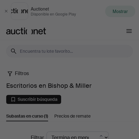
Auctionet
Mostrar
Cerrar
Disponible en Google Play
Auctionet.com
Filtros
Escritorios
Escritorios en Bishop & Miller
en
Suscribir búsqueda
Bishop
Subastas en curso
(1)
Precios de remate
&
Miller
Subastas
Filtrar