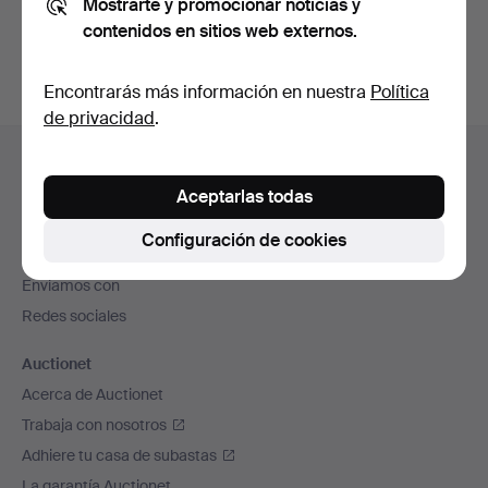
Mostrarte y promocionar noticias y
subastas concluidas
.
contenidos en sitios web externos.
Encontrarás más información en nuestra
Política
de privacidad
.
Navegación
Ayuda y contacto
en
Contacta con el servicio de atención al cliente
Aceptarlas todas
el
Todas las casas de subastas
pie
Configuración de cookies
Modos de pago
de
Enviamos con
página
Redes sociales
Auctionet
Acerca de Auctionet
Trabaja con nosotros
Adhiere tu casa de subastas
La garantía Auctionet