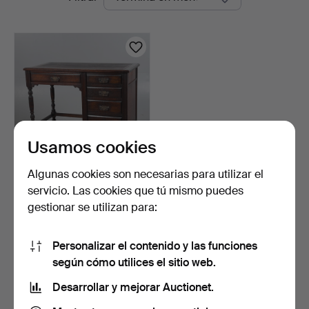
en
curso
Usamos cookies
Algunas cookies son necesarias para utilizar el
ESCRITORIO DE ROBLE
servicio. Las cookies que tú mismo puedes
DE UN PEDESTAL, CIRCA
gestionar se utilizan para:
…
4 días
Estimación
203 USD
Personalizar el contenido y las funciones
según cómo utilices el sitio web.
Suscribir búsqueda
Desarrollar y mejorar Auctionet.
También puedes buscar en
nuestro archivo de