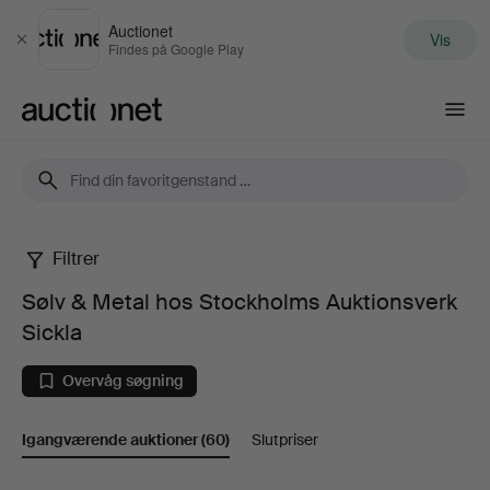
Auctionet
Vis
Luk
Findes på Google Play
Auctionet.com
Filtrer
Sølv
Sølv & Metal hos Stockholms Auktionsverk
&
Sickla
Metal
Overvåg søgning
hos
Igangværende auktioner
(60)
Slutpriser
Stockholms