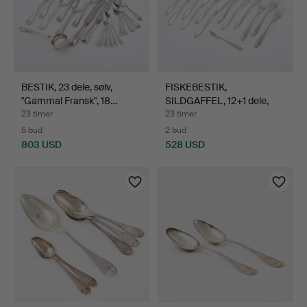
BESTIK, 23 dele, sølv,
FISKEBESTIK,
"Gammal Fransk", 18…
SILDGAFFEL, 12+1 dele,
sølv, …
23 timer
23 timer
5 bud
2 bud
803 USD
528 USD