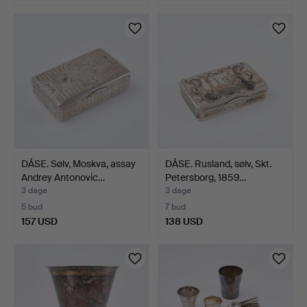
DÅSE. Sølv, Moskva, assay
DÅSE. Rusland, sølv, Skt.
Andrey Antonovic…
Petersborg, 1859…
3 dage
3 dage
5 bud
7 bud
157 USD
138 USD