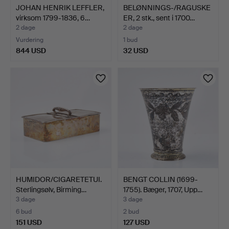
JOHAN HENRIK LEFFLER,
BELØNNINGS-/RAGUSKE
virksom 1799-1836, 6…
ER, 2 stk., sent i 1700…
2 dage
2 dage
Vurdering
1 bud
844 USD
32 USD
HUMIDOR/CIGARETETUI.
BENGT COLLIN (1699-
Sterlingsølv, Birming…
1755). Bæger, 1707, Upp…
3 dage
3 dage
6 bud
2 bud
151 USD
127 USD