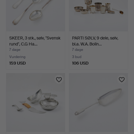
SKEER, 3 stk., sølv, "Svensk
PARTI SØLV, 9 dele, sølv,
rund", C.G Ha…
bl.a. W.A. Bolin…
7 dage
7 dage
Vurdering
3 bud
159 USD
106 USD