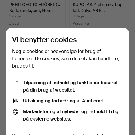
PEHR GEORG FRÖBERG.
SUPGLAS. 4 stk., sølv, høj
Kaffekande, sølv, Norr…
fod, Dufva AB S…
3 dage
3 dage
2 bud
Vurdering
370 USD
190 USD
Vi benytter cookies
Nogle cookies er nødvendige for brug af
tjenesten. De cookies, som du selv kan håndtere,
bruges til:
Tilpasning af indhold og funktioner baseret
på din brug af websitet.
Udvikling og forbedring af Auctionet.
JARDINIÈRE. Sølv,
SKRIN. Sølv, nyrokoko, CG
Markedsføring af nyheder og indhold til dig
glasindsats, svensk impo…
HALLBERG, Stockh…
4 dage
4 dage
på eksterne websites.
2 bud
2 bud
37 USD
753 USD