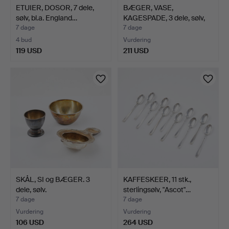
ETUIER, DOSOR, 7 dele,
BÆGER, VASE,
sølv, bl.a. England…
KAGESPADE, 3 dele, sølv,
bæge…
7 dage
7 dage
4 bud
Vurdering
119 USD
211 USD
SKÅL, SI og BÆGER. 3
KAFFESKEER, 11 stk.,
dele, sølv.
sterlingsølv, "Ascot"…
7 dage
7 dage
Vurdering
Vurdering
106 USD
264 USD