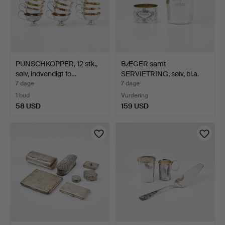
PUNSCHKOPPER, 12 stk.,
BÆGER samt
sølv, indvendigt fo…
SERVIETRING, sølv, bl.a.
GAB, S…
7 dage
7 dage
1 bud
Vurdering
58 USD
159 USD