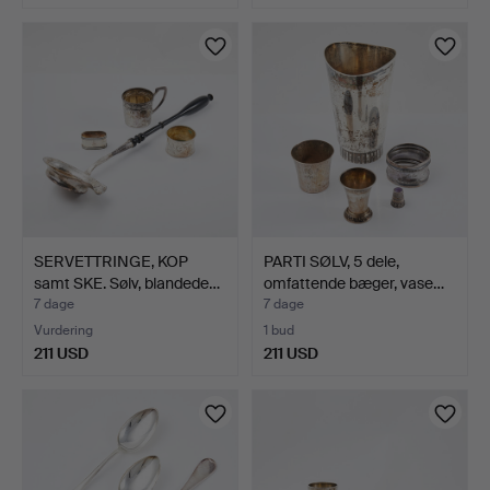
SERVETTRINGE, KOP
PARTI SØLV, 5 dele,
samt SKE. Sølv, blandede…
omfattende bæger, vase…
7 dage
7 dage
Vurdering
1 bud
211 USD
211 USD