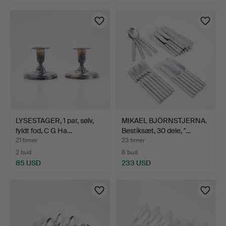
LYSESTAGER, 1 par, sølv,
MIKAEL BJÖRNSTJERNA.
fyldt fod, C G Ha…
Bestiksæt, 30 dele, "…
21 timer
23 timer
2 bud
8 bud
85 USD
233 USD