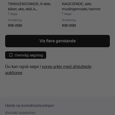
TINNGENSTANDE, 6 dele,
KAGESPADE, sølv,
kåser, ske, skål, k…
muslingemodel, hamret
dek…
7 dage
7 dage
Vurdering
Vurdering
106 USD
106 USD
Vis flere genstande
Overvåg søgning
Du kan også søge i
vores arkiv med afsluttede
auktioner
.
Sidefodsnavigation
Hjælp og kontaktoplysninger
Kontakt supporten