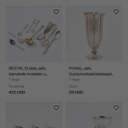
BESTIK, 13 dele, sølv,
POKAL, sølv,
blandede modeller o…
Guldsmedsaktiebolaget,
Stockh…
7 dage
7 dage
Vurdering
1 bud
422 USD
211 USD