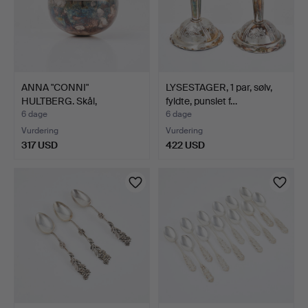
ANNA "CONNI"
LYSESTAGER, 1 par, sølv,
HULTBERG. Skål,
fyldte, punslet f…
sterlingsølv …
6 dage
6 dage
Vurdering
Vurdering
317 USD
422 USD