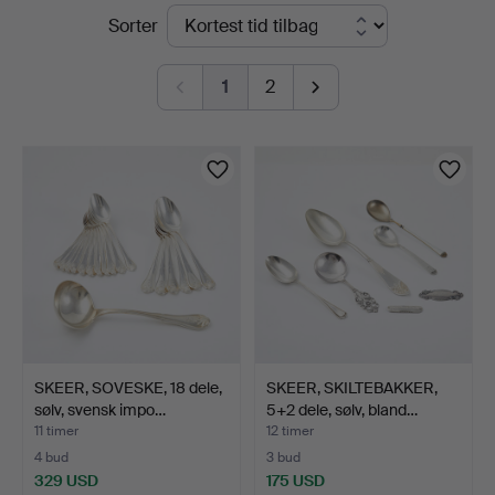
Igangværende
Sorter
Auktionsverk
auktioner
Sickla
1
2
SKEER, SOVESKE, 18 dele,
SKEER, SKILTEBAKKER,
sølv, svensk impo…
5+2 dele, sølv, bland…
11 timer
12 timer
4 bud
3 bud
329 USD
175 USD