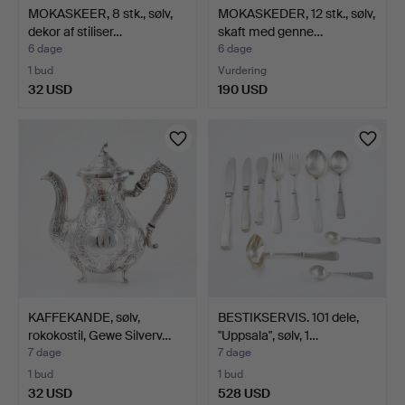
MOKASKEER, 8 stk., sølv,
MOKASKEDER, 12 stk., sølv,
dekor af stiliser…
skaft med genne…
6 dage
6 dage
1 bud
Vurdering
32 USD
190 USD
KAFFEKANDE, sølv,
BESTIKSERVIS. 101 dele,
rokokostil, Gewe Silverv…
"Uppsala", sølv, 1…
7 dage
7 dage
1 bud
1 bud
32 USD
528 USD