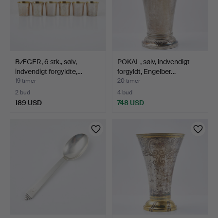
BÆGER, 6 stk., sølv,
POKAL, sølv, indvendigt
indvendigt forgyldte,…
forgyldt, Engelber…
19 timer
20 timer
2 bud
4 bud
189 USD
748 USD