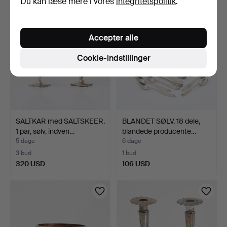
Du kan læse mere i vores
integritetspolitik
.
Accepter alle
Cookie-indstillinger
SALTKAR med SALTSKEER.
BLANDET SØLV. 18 dele,
1 par, sølv, indven…
blandede producente…
5 dage
6 dage
3 bud
1 bud
320 USD
106 USD