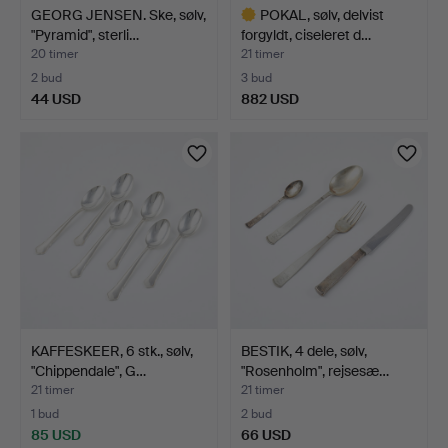
GEORG JENSEN. Ske, sølv,
POKAL, sølv, delvist
"Pyramid", sterli…
forgyldt, ciseleret d…
20 timer
21 timer
2 bud
3 bud
44 USD
882 USD
Udvalgt
genstand
KAFFESKEER, 6 stk., sølv,
BESTIK, 4 dele, sølv,
"Chippendale", G…
"Rosenholm", rejsesæ…
21 timer
21 timer
1 bud
2 bud
85 USD
66 USD