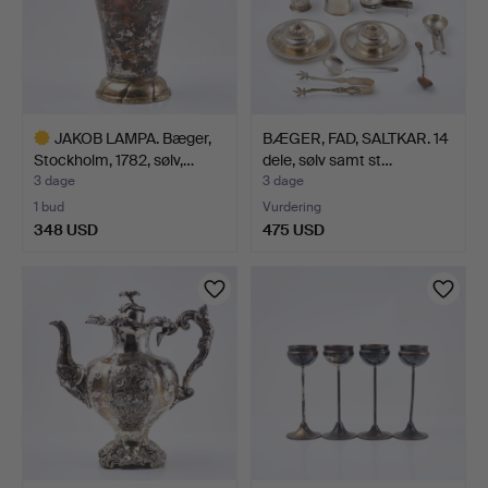
JAKOB LAMPA. Bæger,
BÆGER, FAD, SALTKAR. 14
Stockholm, 1782, sølv,…
dele, sølv samt st…
3 dage
3 dage
1 bud
Vurdering
348 USD
475 USD
Udvalgt
genstand