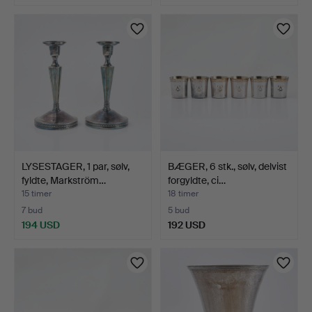
LYSESTAGER, 1 par, sølv,
BÆGER, 6 stk., sølv, delvist
fyldte, Markström…
forgyldte, ci…
15 timer
18 timer
7 bud
5 bud
194 USD
192 USD