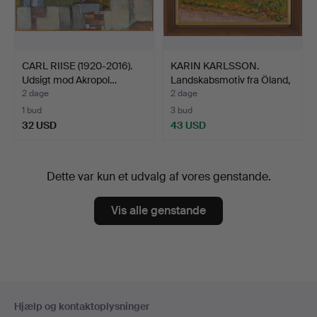
CARL RIISE (1920-2016).
KARIN KARLSSON.
Udsigt mod Akropol…
Landskabsmotiv fra Öland,
…
2 dage
2 dage
1 bud
3 bud
32 USD
43 USD
Dette var kun et udvalg af vores genstande.
Vis alle genstande
Sidefodsnavigation
Hjælp og kontaktoplysninger