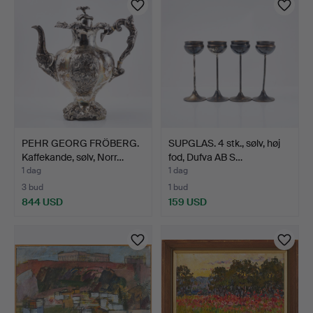
genstand
PEHR GEORG FRÖBERG.
SUPGLAS. 4 stk., sølv, høj
Kaffekande, sølv, Norr…
fod, Dufva AB S…
1 dag
1 dag
3 bud
1 bud
844 USD
159 USD