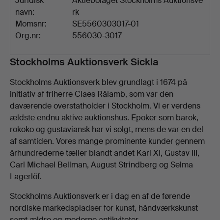
Juridisk
Aktiebolaget Stockholms Auktionsve
navn:
rk
Momsnr:
SE5560303017-01
Org.nr:
556030-3017
Beskrivelse
Stockholms Auktionsverk Sickla
Stockholms Auktionsverk blev grundlagt i 1674 på
initiativ af friherre Claes Rålamb, som var den
daværende overstatholder i Stockholm. Vi er verdens
ældste endnu aktive auktionshus. Epoker som barok,
rokoko og gustaviansk har vi solgt, mens de var en del
af samtiden. Vores mange prominente kunder gennem
århundrederne tæller blandt andet Karl XI, Gustav III,
Carl Michael Bellman, August Strindberg og Selma
Lagerlöf.
Stockholms Auktionsverk er i dag en af de førende
nordiske markedspladser for kunst, håndværkskunst
samt ældre og moderne antikviteter.