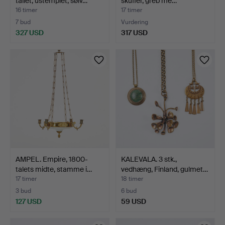
tallet, ustemplet, sølv…
skuffer, greb me…
16 timer
17 timer
7 bud
Vurdering
327 USD
317 USD
AMPEL. Empire, 1800-
KALEVALA. 3 stk.,
talets midte, stamme i…
vedhæng, Finland, gulmet…
17 timer
18 timer
3 bud
6 bud
127 USD
59 USD