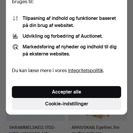
bruges til:
Tilpasning af indhold og funktioner baseret
på din brug af websitet.
GLASSERVICE, 56+2,
HAY, "AAC21", stole, 2 stk.,
"Helga", Orrefors, 1900…
sort læder, k…
Udvikling og forbedring af Auctionet.
43 min.
1 tim. 20 min.
Markedsføring af nyheder og indhold til dig
2 bud
3 bud
37 USD
317 USD
på eksterne websites.
Du kan læse mere i vores
integritetspolitik
.
Accepter alle
Cookie-indstillinger
SKRAMMELSKED. 1700-
ARKIVSKAB. Egefiner, fire