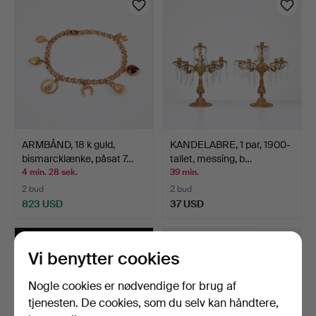
ARMBÅND, 18 k guld,
KANDELABRE, 1 par, 1900-
bismarcklænke, påsat 7…
tallet, messing, b…
4 min. 28 sek.
39 min.
2 bud
2 bud
823 USD
37 USD
Vi benytter cookies
Nogle cookies er nødvendige for brug af
tjenesten. De cookies, som du selv kan håndtere,