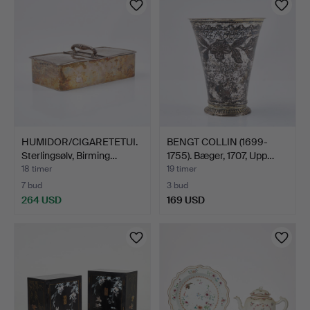
HUMIDOR/CIGARETETUI.
BENGT COLLIN (1699-
Sterlingsølv, Birming…
1755). Bæger, 1707, Upp…
18 timer
19 timer
7 bud
3 bud
264 USD
169 USD