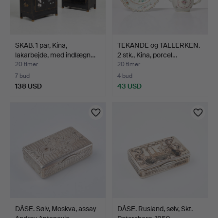
SKAB. 1 par, Kina,
TEKANDE og TALLERKEN.
lakarbejde, med indlægn…
2 stk., Kina, porcel…
20 timer
20 timer
7 bud
4 bud
138 USD
43 USD
DÅSE. Sølv, Moskva, assay
DÅSE. Rusland, sølv, Skt.