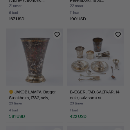
Andrey Antonovic…
Petersborg, 1859…
21 timer
22 timer
6 bud
11 bud
167 USD
190 USD
JAKOB LAMPA. Bæger,
BÆGER, FAD, SALTKAR. 14
Stockholm, 1782, sølv,…
dele, sølv samt st…
23 timer
23 timer
4 bud
1 bud
581 USD
422 USD
Udvalgt