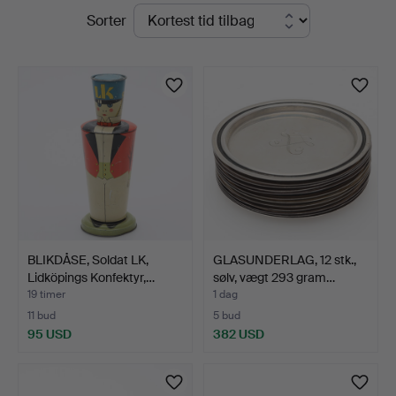
Igangværende
Sorter
Vänersborg
auktioner
BLIKDÅSE, Soldat LK,
GLASUNDERLAG, 12 stk.,
Lidköpings Konfektyr,…
sølv, vægt 293 gram…
19 timer
1 dag
11 bud
5 bud
95 USD
382 USD