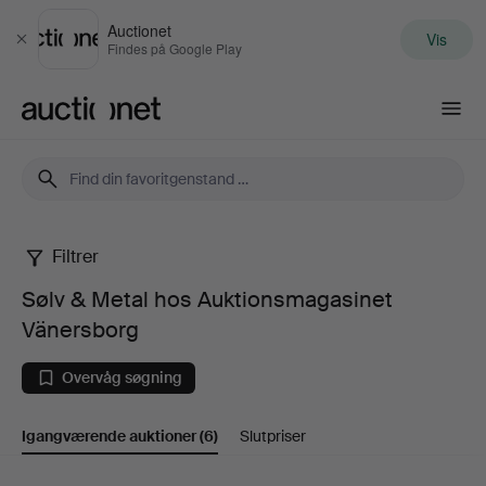
Auctionet
Vis
Luk
Findes på Google Play
Auctionet.com
Filtrer
Sølv
Sølv & Metal hos Auktionsmagasinet
&
Vänersborg
Metal
Overvåg søgning
hos
Igangværende auktioner
(6)
Slutpriser
Auktionsmagasinet