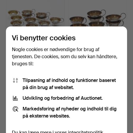
Vi benytter cookies
Nogle cookies er nødvendige for brug af
PUNCHKRUS, 12 stk., sølv,
PUNCHKRUS, 7 stk., sølv,
tjenesten. De cookies, som du selv kan håndtere,
forgyldt indersi…
hamret overflade …
bruges til:
1 dag
2 dage
3 bud
1 bud
637 USD
180 USD
Tilpasning af indhold og funktioner baseret
på din brug af websitet.
Udvikling og forbedring af Auctionet.
Markedsføring af nyheder og indhold til dig
på eksterne websites.
Du kan læse mere i vores
integritetspolitik
.