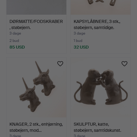
DØRMATTE/FODSKRABER
KAPSYLÅBNERE, 3 stk.,
, støbejern.
støbejern, samtidige.
3 dage
3 dage
2 bud
1 bud
85 USD
32 USD
KNAGER, 2 stk., enhjørning,
SKULPTUR, katte,
støbejern, mod…
støbejern, samtidskunst.
3 dage
3 dage