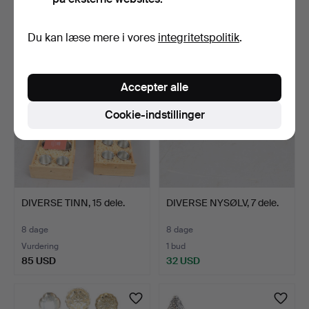
Vurdering
2 bud
85 USD
37 USD
Du kan læse mere i vores
integritetspolitik
.
Accepter alle
Cookie-indstillinger
DIVERSE TINN, 15 dele.
DIVERSE NYSØLV, 7 dele.
8 dage
8 dage
Vurdering
1 bud
85 USD
32 USD