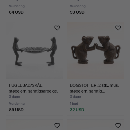
Vurdering
Vurdering
64 USD
53 USD
FUGLEBAD/SKÅL,
BOGSTØTTER, 2 stk., mus,
støbejern, samtidsarbejde.
støbejern, samtid…
3 dage
3 dage
Vurdering
1 bud
85 USD
32 USD