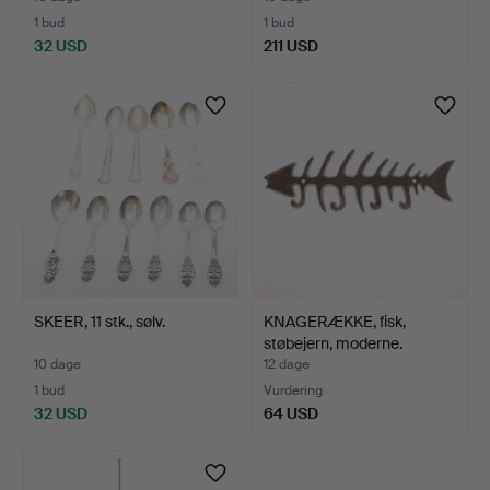
1 bud
1 bud
32 USD
211 USD
SKEER, 11 stk., sølv.
KNAGERÆKKE, fisk,
støbejern, moderne.
10 dage
12 dage
1 bud
Vurdering
32 USD
64 USD