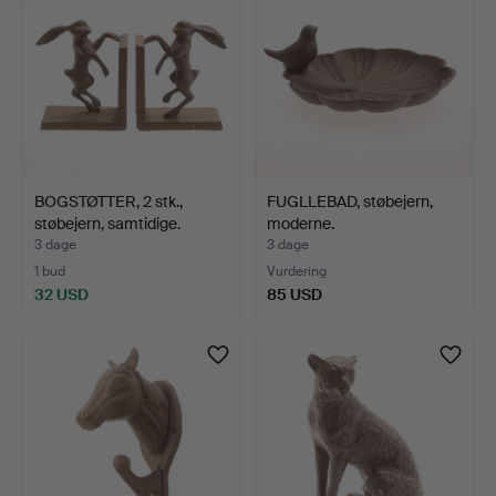
BOGSTØTTER, 2 stk.,
FUGLLEBAD, støbejern,
støbejern, samtidige.
moderne.
3 dage
3 dage
1 bud
Vurdering
32 USD
85 USD