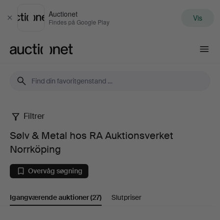
Auctionet
Vis
Luk
Findes på Google Play
Auctionet.com
Filtrer
Sølv
Sølv & Metal hos RA Auktionsverket
&
Norrköping
Metal
Overvåg søgning
hos
Igangværende auktioner
(27)
Slutpriser
RA