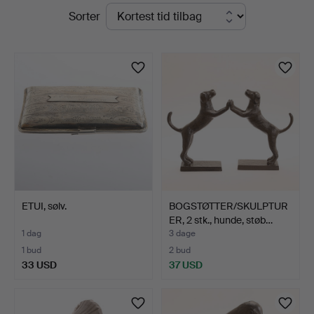
Igangværende
Sorter
Auktionsverket
auktioner
Norrköping
ETUI, sølv.
BOGSTØTTER/SKULPTUR
ER, 2 stk., hunde, støb…
1 dag
3 dage
1 bud
2 bud
33 USD
37 USD