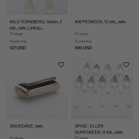
NILS TORNBERG. Skeer, 2
KAFFESKEER, 12 stk., sølv.
stk., sølv, Linköp…
10 dage
10 dage
Vurdering
Vurdering
127 USD
106 USD
SNUSDÅSE, sølv.
SPISE- ELLER
SUPESKEER, 9 stk., sølv.
1800…
10 dage
10 dage