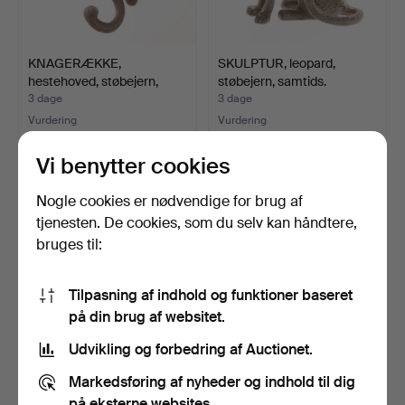
KNAGERÆKKE,
SKULPTUR, leopard,
hestehoved, støbejern,
støbejern, samtids.
moderne.
3 dage
3 dage
Vurdering
Vurdering
64 USD
64 USD
Vi benytter cookies
Nogle cookies er nødvendige for brug af
tjenesten. De cookies, som du selv kan håndtere,
bruges til:
Tilpasning af indhold og funktioner baseret
på din brug af websitet.
Udvikling og forbedring af Auctionet.
SKULPTUR, kat, støbejern,
MUNK, messing, ekivok,
Markedsføring af nyheder og indhold til dig
samtids.
muligvis Bersbo, 19…
på eksterne websites.
3 dage
5 dage