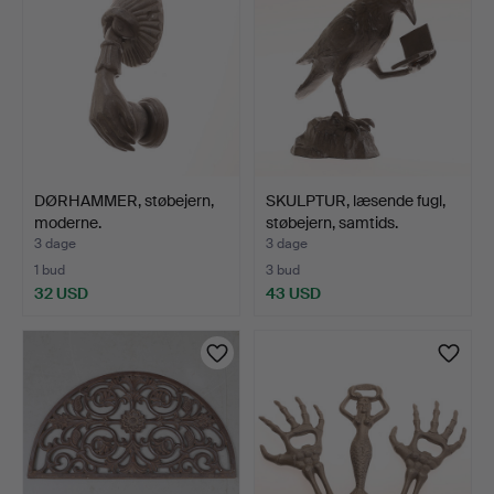
DØRHAMMER, støbejern,
SKULPTUR, læsende fugl,
moderne.
støbejern, samtids.
3 dage
3 dage
1 bud
3 bud
32 USD
43 USD