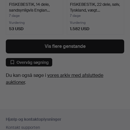
FISKEBESTIK, 14 dele,
FISKEBESTIK, 22 dele, sølv,
sandsynligvis Englan…
Tyskland, vægt…
7 dage
7 dage
Vurdering
Vurdering
53 USD
1.582 USD
Vis flere genstande
Overvåg søgning
Du kan også søge i
vores arkiv med afsluttede
auktioner
.
Sidefodsnavigation
Hjælp og kontaktoplysninger
Kontakt supporten