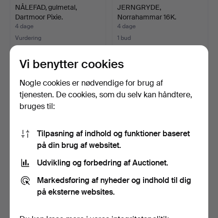
NÅLEFAD, gulmetal,
JERNGRYDE,
Dartmoor Pixie.
Norrahammar 16K.
4 dage
4 dage
Vurdering
1 bud
53 USD
32 USD
Vi benytter cookies
Nogle cookies er nødvendige for brug af
tjenesten. De cookies, som du selv kan håndtere,
bruges til:
Tilpasning af indhold og funktioner baseret
på din brug af websitet.
Udvikling og forbedring af Auctionet.
MUNKPANDE, kobber,
VINKØLER, tin, Sverige,
Markedsføring af nyheder og indhold til dig
1800-tallet.
1930-tallet.
4 dage
4 dage
på eksterne websites.
Vurdering
1 bud
53 USD
32 USD