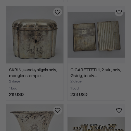
SKRIN, sandsynligvis sølv,
CIGARETTETUI, 2 stk., sølv,
mangler stemple…
Østrig, totalv…
2 dage
2 dage
1 bud
1 bud
211 USD
233 USD