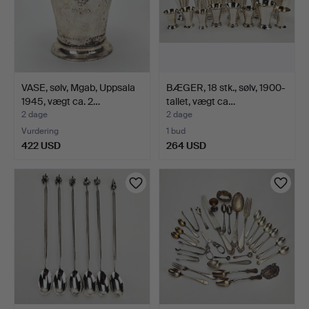
VASE, sølv, Mgab, Uppsala
BÆGER, 18 stk., sølv, 1900-
1945, vægt ca. 2…
tallet, vægt ca…
2 dage
2 dage
Vurdering
1 bud
422 USD
264 USD