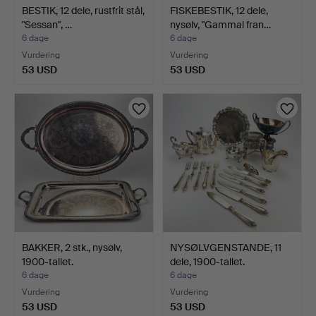
BESTIK, 12 dele, rustfrit stål,
FISKEBESTIK, 12 dele,
"Sessan", …
nysølv, "Gammal fran…
6 dage
6 dage
Vurdering
Vurdering
53 USD
53 USD
BAKKER, 2 stk., nysølv,
NYSØLVGENSTANDE, 11
1900-tallet.
dele, 1900-tallet.
6 dage
6 dage
Vurdering
Vurdering
53 USD
53 USD