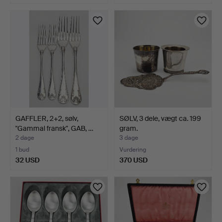
GAFFLER, 2+2, sølv,
SØLV, 3 dele, vægt ca. 199
"Gammal fransk", GAB, …
gram.
2 dage
3 dage
1 bud
Vurdering
32 USD
370 USD