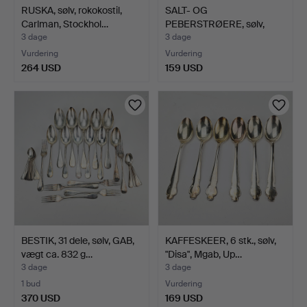
RUSKA, sølv, rokokostil,
SALT- OG
Carlman, Stockhol…
PEBERSTRØERE, sølv,
rokokostil, E…
3 dage
3 dage
Vurdering
Vurdering
264 USD
159 USD
BESTIK, 31 dele, sølv, GAB,
KAFFESKEER, 6 stk., sølv,
vægt ca. 832 g…
"Disa", Mgab, Up…
3 dage
3 dage
1 bud
Vurdering
370 USD
169 USD