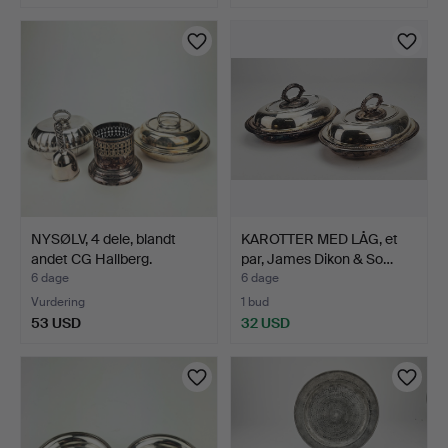
NYSØLV, 4 dele, blandt
KAROTTER MED LÅG, et
andet CG Hallberg.
par, James Dikon & So…
6 dage
6 dage
Vurdering
1 bud
53 USD
32 USD