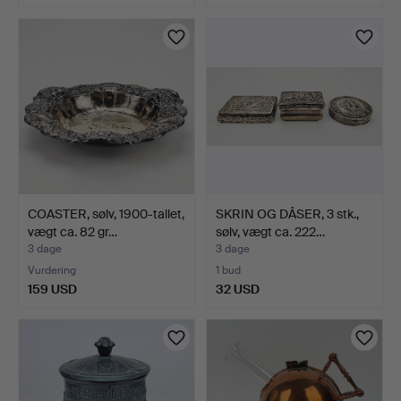
COASTER, sølv, 1900-tallet,
SKRIN OG DÅSER, 3 stk.,
vægt ca. 82 gr…
sølv, vægt ca. 222…
3 dage
3 dage
Vurdering
1 bud
159 USD
32 USD