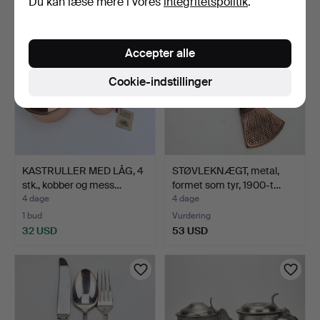
Du kan læse mere i vores
integritetspolitik
.
Accepter alle
Cookie-indstillinger
KASTRULLER MED LÅG, 4
STØVLEKNÆGT, metal,
stk., kobber og mess…
formet som tyr, 1900-t…
4 dage
4 dage
1 bud
Vurdering
32 USD
53 USD