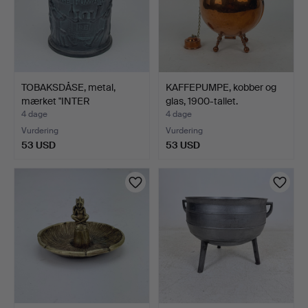
TOBAKSDÅSE, metal,
KAFFEPUMPE, kobber og
mærket "INTER
glas, 1900-tallet.
BIBENDUM,…
4 dage
4 dage
Vurdering
Vurdering
53 USD
53 USD