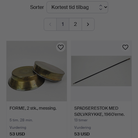
Igangværende
Sorter
Thörner
auktioner
&
1
2
Ek
FORME, 2 stk., messing.
SPADSERESTOK MED
SØLVKRYKKE, 1960'erne.
5 tim. 28 min.
13 timer
Vurdering
Vurdering
53 USD
53 USD