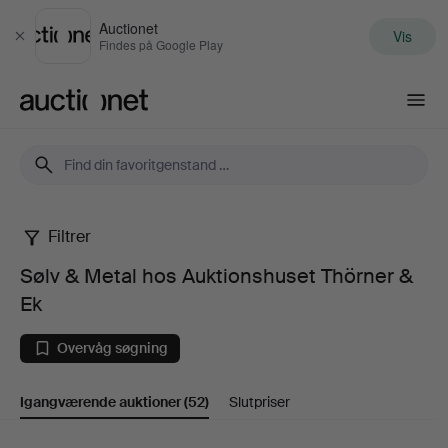
Auctionet
Vis
Luk
Findes på Google Play
Auctionet.com
Filtrer
Sølv
Sølv & Metal hos Auktionshuset Thörner &
&
Ek
Metal
Overvåg søgning
hos
Igangværende auktioner
(52)
Slutpriser
Auktionshuset