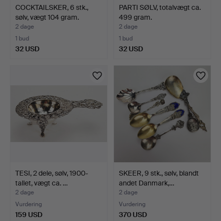
COCKTAILSKER, 6 stk.,
PARTI SØLV, totalvægt ca.
sølv, vægt 104 gram.
499 gram.
2 dage
2 dage
1 bud
1 bud
32 USD
32 USD
TESI, 2 dele, sølv, 1900-
SKEER, 9 stk., sølv, blandt
tallet, vægt ca. …
andet Danmark,…
2 dage
2 dage
Vurdering
Vurdering
159 USD
370 USD