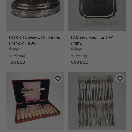
KLOSCH, nysølv, Christofle,
FAD, sølv, vægt ca. 294
Frankrig, 1800…
gram.
6 dage
6 dage
Vurdering
Vurdering
106 USD
359 USD