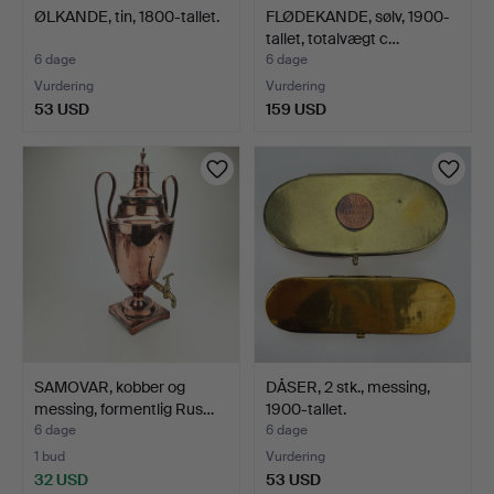
ØLKANDE, tin, 1800-tallet.
FLØDEKANDE, sølv, 1900-
tallet, totalvægt c…
6 dage
6 dage
Vurdering
Vurdering
53 USD
159 USD
SAMOVAR, kobber og
DÅSER, 2 stk., messing,
messing, formentlig Rus…
1900-tallet.
6 dage
6 dage
1 bud
Vurdering
32 USD
53 USD