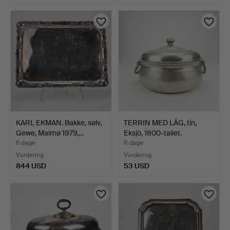
KARL EKMAN. Bakke, sølv,
TERRIN MED LÅG, tin,
Gewe, Malmø 1979,…
Eksjö, 1800-tallet.
6 dage
6 dage
Vurdering
Vurdering
844 USD
53 USD