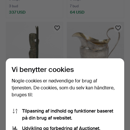
3 bud
7 bud
337 USD
64 USD
Vi benytter cookies
Nogle cookies er nødvendige for brug af
OSCAR ANTONSSON.
KANNE, sølv, 1842.
tjenesten. De cookies, som du selv kan håndtere,
Skulptur, bronze, Athena …
bruges til:
3 dage
3 dage
6 bud
3 bud
166 USD
106 USD
Tilpasning af indhold og funktioner baseret
på din brug af websitet.
Udvikling og forbedring af Auctionet.