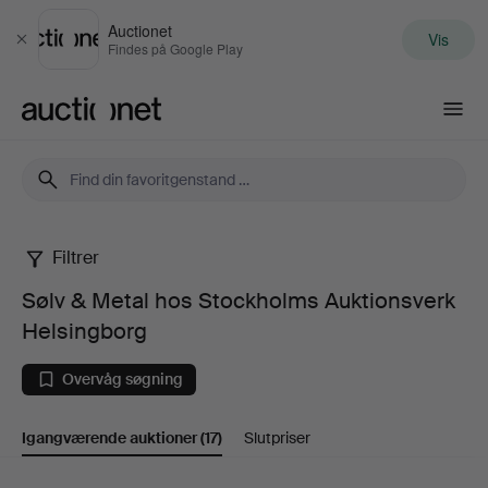
Auctionet
Vis
Luk
Findes på Google Play
Auctionet.com
Filtrer
Sølv
Sølv & Metal hos Stockholms Auktionsverk
&
Helsingborg
Metal
Overvåg søgning
hos
Igangværende auktioner
(17)
Slutpriser
Stockholms