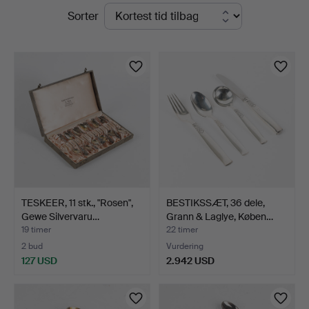
Igangværende
Sorter
Auktionsverk
auktioner
Helsingborg
TESKEER, 11 stk., "Rosen",
BESTIKSSÆT, 36 dele,
Gewe Silvervaru…
Grann & Laglye, Køben…
19 timer
22 timer
2 bud
Vurdering
127 USD
2.942 USD