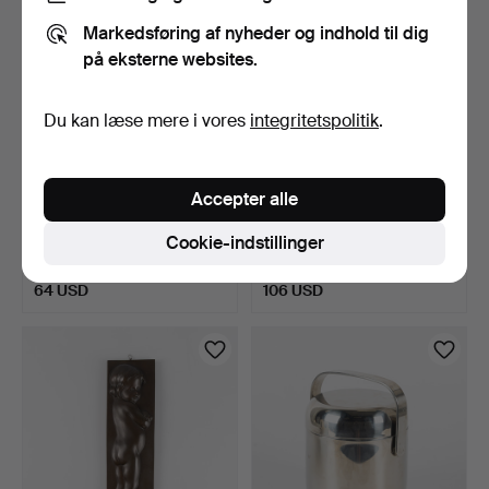
Markedsføring af nyheder og indhold til dig
på eksterne websites.
Du kan læse mere i vores
integritetspolitik
.
Accepter alle
MOKASKEDER, 12 stk.,
PAR BLÆKHUSE,
forgyldt sterlingsølv…
"Equestrian style", England,
Cookie-indstillinger
…
3 dage
5 dage
2 bud
Vurdering
64 USD
106 USD