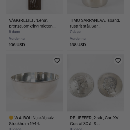
VÄGGRELIEF, "Lena",
TIMO SARPANEVA. Ispand,
bronze, omkring midten…
rustfrit stål, Sar…
5 dage
7 dage
Vurdering
Vurdering
106 USD
158 USD
W.A. BOLIN, skål, sølv,
RELIEFFER, 2 stk., Carl XVI
Stockholm 1944.
Gustaf 30 år &…
10 dage
10 dage