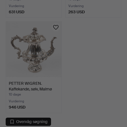
Vurdering
Vurdering
631 USD
263 USD
Udvalgt
genstand
PETTER WIGREN.
Kaffekande, sølv, Malmø
185…
10 dage
Vurdering
946 USD
Overvåg søgning