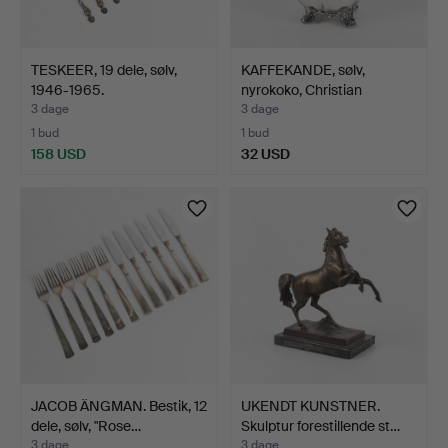
TESKEER, 19 dele, sølv,
KAFFEKANDE, sølv,
1946-1965.
nyrokoko, Christian
Hamm…
3 dage
3 dage
1 bud
1 bud
158 USD
32 USD
JACOB ÄNGMAN. Bestik, 12
UKENDT KUNSTNER.
dele, sølv, "Rose…
Skulptur forestillende st…
3 dage
3 dage