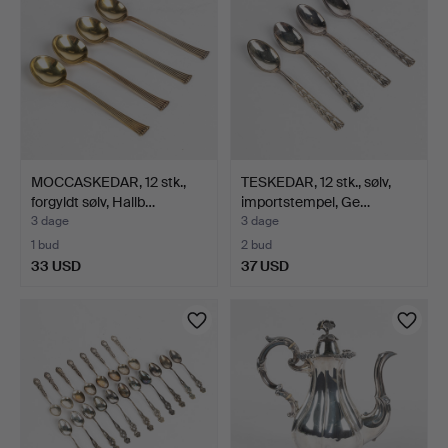
MOCCASKEDAR, 12 stk.,
TESKEDAR, 12 stk., sølv,
forgyldt sølv, Hallb…
importstempel, Ge…
3 dage
3 dage
1 bud
2 bud
33 USD
37 USD