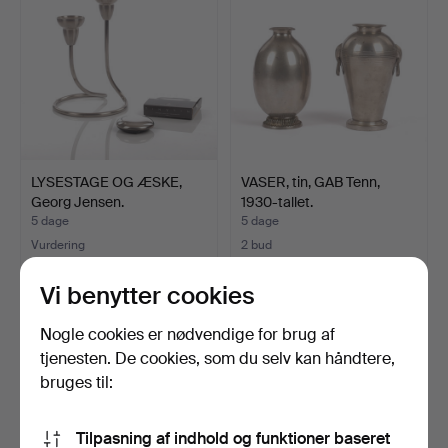
LYSESTAGE OG ÆSKE,
VASER, tin, GAB Tenn,
Georg Jensen.
1930-tallet.
5 dage
5 dage
Vurdering
2 bud
64 USD
37 USD
Vi benytter cookies
Nogle cookies er nødvendige for brug af
tjenesten. De cookies, som du selv kan håndtere,
bruges til:
Tilpasning af indhold og funktioner baseret