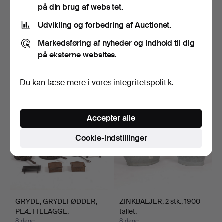
på din brug af websitet.
Udvikling og forbedring af Auctionet.
BORDSDEKORATIONER,
BALJE OG SPAND, 2 stk.,
Markedsføring af nyheder og indhold til dig
fugle, 2 stk., patinere…
zink, 1900-tallet.
på eksterne websites.
5 dage
8 dage
Vurdering
Vurdering
43 USD
53 USD
Du kan læse mere i vores
integritetspolitik
.
Accepter alle
Cookie-indstillinger
GRYDE, GRYDEFØDDER,
ZINKBALJER, 2 stk., 1900-
PLÆTTELAGGE,
tallet.
MUNKEPAND…
8 dage
8 dage