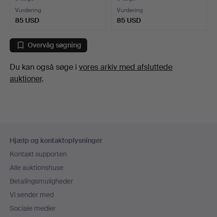
Vurdering
Vurdering
85 USD
85 USD
Overvåg søgning
Du kan også søge i
vores arkiv med afsluttede
auktioner
.
Sidefodsnavigation
Hjælp og kontaktoplysninger
Kontakt supporten
Alle auktionshuse
Betalingsmuligheder
Vi sender med
Sociale medier