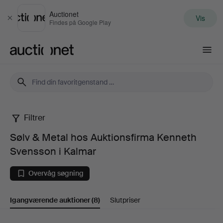
Auctionet
Vis
Luk
Findes på Google Play
Auctionet.com
Filtrer
Sølv
Sølv & Metal hos Auktionsfirma Kenneth
&
Svensson i Kalmar
Metal
Overvåg søgning
hos
Igangværende auktioner
(8)
Slutpriser
Auktionsfirma