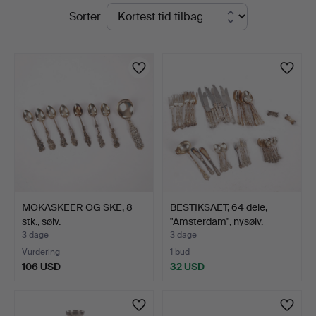
Igangværende
Sorter
Kenneth
auktioner
Svensson
i
Kalmar
MOKASKEER OG SKE, 8
BESTIKSAET, 64 dele,
stk., sølv.
"Amsterdam", nysølv.
3 dage
3 dage
Vurdering
1 bud
106 USD
32 USD