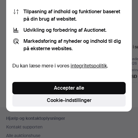
Tilpasning af indhold og funktioner baseret
på din brug af websitet.
Udvikling og forbedring af Auctionet.
Markedsføring af nyheder og indhold til dig
Karaffel i glas og tin.
Ugle og påfugl i
Ring i s
på eksterne websites.
filigranssølv.
Opnåede hammerslag 4
Opnåede hammerslag 3
Opnåede
aug 2026
aug 2026
jul 2026
Du kan læse mere i vores
integritetspolitik
.
Vurdering
5 bud
Vurderin
70 USD
220 USD
81 USD
Accepter alle
Cookie-indstillinger
Sidefodsnavigation
Hjælp og kontaktoplysninger
Kontakt supporten
Alle auktionshuse