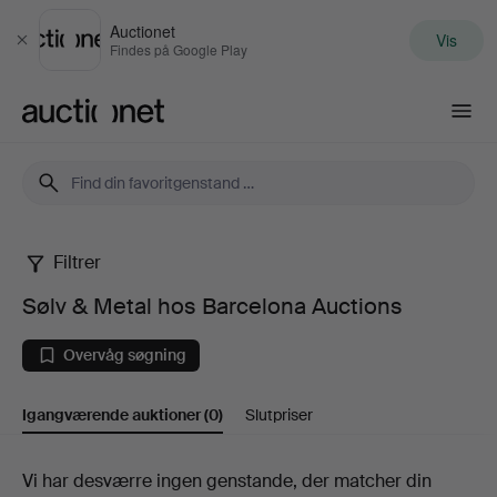
Auctionet
Vis
Luk
Findes på Google Play
Auctionet.com
Filtrer
Sølv
Sølv & Metal hos Barcelona Auctions
&
Overvåg søgning
Metal
Igangværende auktioner
(0)
Slutpriser
hos
Barcelona
Igangværende
Vi har desværre ingen genstande, der matcher din