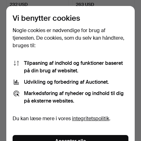
232 USD
263 USD
Vi benytter cookies
Nogle cookies er nødvendige for brug af
tjenesten. De cookies, som du selv kan håndtere,
bruges til:
Tilpasning af indhold og funktioner baseret
på din brug af websitet.
Udvikling og forbedring af Auctionet.
LILLE BLÆKHUS, 833
JACOB ÄNGMAN.
SØLV & GLAS, JOHAN
BESTIKSAET, 98 DELE,
Markedsføring af nyheder og indhold til dig
GEOR…
SØLV, "…
4 dage
4 dage
på eksterne websites.
Vurdering
1 bud
211 USD
32 USD
Du kan læse mere i vores
integritetspolitik
.