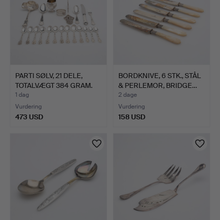
PARTI SØLV, 21 DELE,
BORDKNIVE, 6 STK., STÅL
TOTALVÆGT 384 GRAM.
& PERLEMOR, BRIDGE…
1 dag
2 dage
Vurdering
Vurdering
473 USD
158 USD