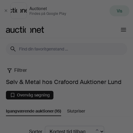
Auctionet
Vis
Luk
Findes på Google Play
Auctionet.com
Filtrer
Sølv
Sølv & Metal hos Crafoord Auktioner Lund
&
Overvåg søgning
Metal
Igangværende auktioner
(16)
Slutpriser
hos
Crafoord
Igangværende
Sorter