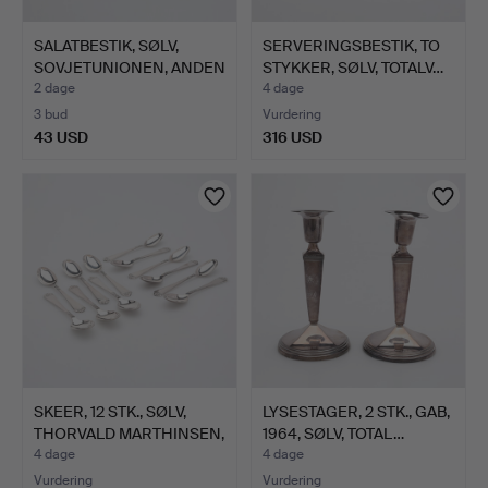
SALATBESTIK, SØLV,
SERVERINGSBESTIK, TO
SOVJETUNIONEN, ANDEN
STYKKER, SØLV, TOTALV…
HA…
2 dage
4 dage
3 bud
Vurdering
43 USD
316 USD
SKEER, 12 STK., SØLV,
LYSESTAGER, 2 STK., GAB,
THORVALD MARTHINSEN,
1964, SØLV, TOTAL…
…
4 dage
4 dage
Vurdering
Vurdering