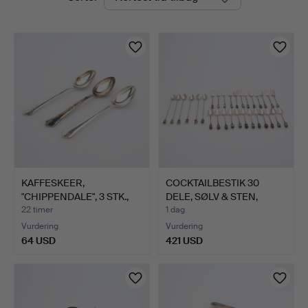
auktioner
Auktioner
Lund
KAFFESKEER,
COCKTAILBESTIK 30
"CHIPPENDALE", 3 STK.,
DELE, SØLV & STEN,
SØLV.
TOTAL…
22 timer
1 dag
Vurdering
Vurdering
64 USD
421 USD