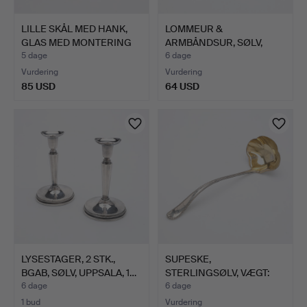
LILLE SKÅL MED HANK,
LOMMEUR &
GLAS MED MONTERING
ARMBÅNDSUR, SØLV,
AF…
TOTALVÆGT 105 …
5 dage
6 dage
Vurdering
Vurdering
85 USD
64 USD
LYSESTAGER, 2 STK.,
SUPESKE,
BGAB, SØLV, UPPSALA, 1…
STERLINGSØLV, VÆGT:
226 GRAM.
6 dage
6 dage
1 bud
Vurdering