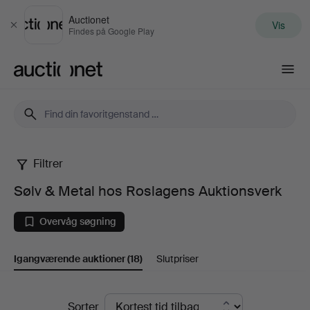
Auctionet
Vis
Luk
Findes på Google Play
Auctionet.com
Filtrer
Sølv
Sølv & Metal hos Roslagens Auktionsverk
&
Overvåg søgning
Metal
Igangværende auktioner
(18)
Slutpriser
hos
Roslagens
Igangværende
Sorter