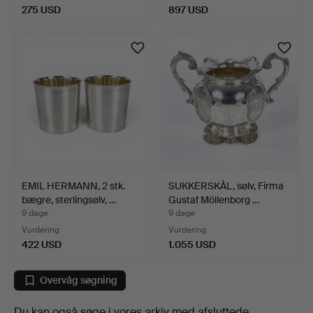
275 USD
897 USD
EMIL HERMANN, 2 stk.
SUKKERSKÅL, sølv, Firma
bægre, sterlingsølv, …
Gustaf Möllenborg …
9 dage
9 dage
Vurdering
Vurdering
422 USD
1.055 USD
Overvåg søgning
Du kan også søge i
vores arkiv med afsluttede