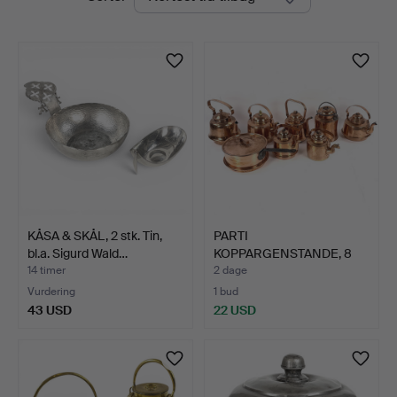
auktioner
Auktionsverk
KÅSA & SKÅL, 2 stk. Tin,
PARTI
bl.a. Sigurd Wald…
KOPPARGENSTANDE, 8
dele, bl.a. Skult…
14 timer
2 dage
Vurdering
1 bud
43 USD
22 USD