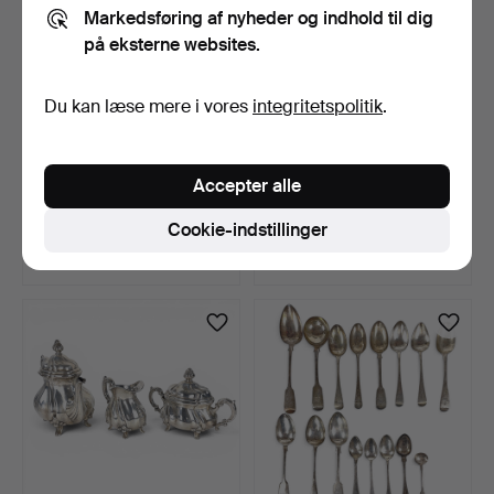
Markedsføring af nyheder og indhold til dig
på eksterne websites.
Du kan læse mere i vores
integritetspolitik
.
FIGUR, patineret metal,
SOVSEØSE, sterlingsølv,
Accepter alle
fodboldspiller.
Thorvald Nielsen M…
7 dage
8 dage
Cookie-indstillinger
Vurdering
Vurdering
85 USD
127 USD