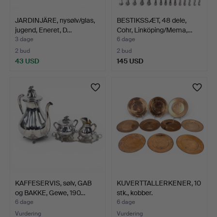
JARDINJÄRE, nysølv/glas,
BESTIKSSÆT, 48 dele,
jugend, Eneret, D…
Cohr, Linköping/Mema,…
3 dage
6 dage
2 bud
2 bud
43 USD
145 USD
KAFFESERVIS, sølv, GAB
KUVERTTALLERKENER, 10
og BAKKE, Gewe, 190…
stk., kobber.
6 dage
6 dage
Vurdering
Vurdering