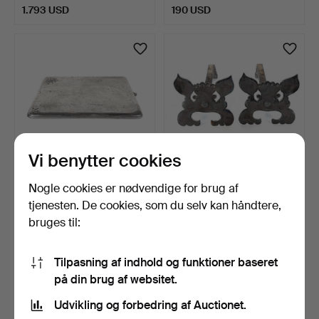
1.793 USD
190 USD
Vi benytter cookies
Nogle cookies er nødvendige for brug af
SEDELKLEMME, sølv 900
ILDBUKKE, et par,
med cabochonslebet s…
smedejern, Wägerths
tjenesten. De cookies, som du selv kan håndtere,
Kons…
6 dage
6 dage
bruges til:
3 bud
2 bud
85 USD
32 USD
Tilpasning af indhold og funktioner baseret
på din brug af websitet.
Udvikling og forbedring af Auctionet.