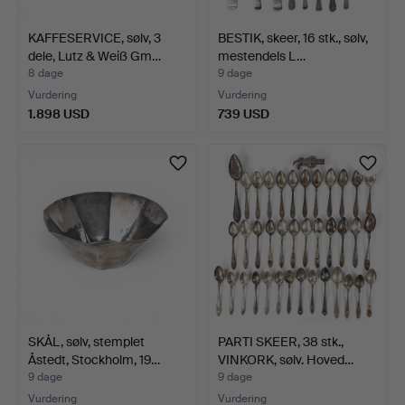
KAFFESERVICE, sølv, 3
BESTIK, skeer, 16 stk., sølv,
dele, Lutz & Weiß Gm…
mestendels L…
8 dage
9 dage
Vurdering
Vurdering
1.898 USD
739 USD
SKÅL, sølv, stemplet
PARTI SKEER, 38 stk.,
Åstedt, Stockholm, 19…
VINKORK, sølv. Hoved…
9 dage
9 dage
Vurdering
Vurdering