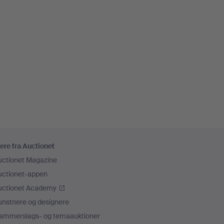
ere fra Auctionet
uctionet Magazine
uctionet-appen
uctionet Academy
unstnere og designere
ammerslags- og temaauktioner