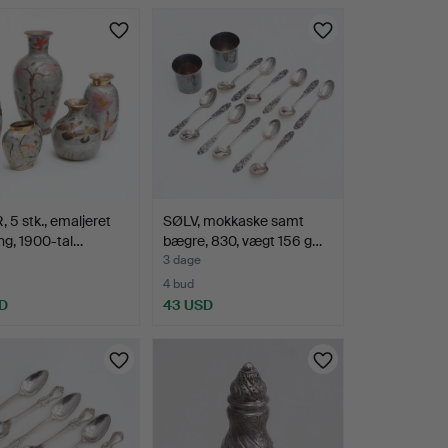
 5 stk., emaljeret
SØLV, mokkaske samt
g, 1900-tal…
bægre, 830, vægt 156 g…
3 dage
4 bud
D
43 USD