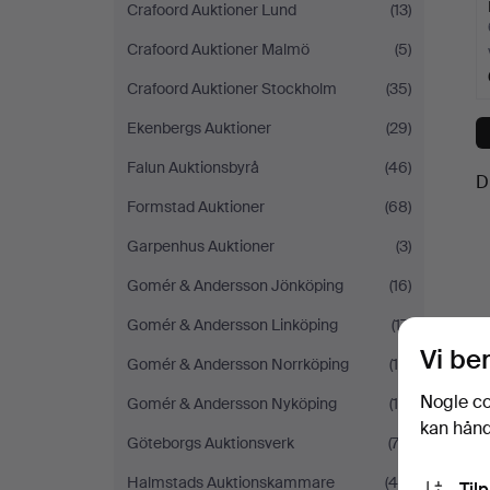
Crafoord Auktioner Lund
(13)
Crafoord Auktioner Malmö
(5)
Crafoord Auktioner Stockholm
(35)
Ekenbergs Auktioner
(29)
Falun Auktionsbyrå
(46)
D
Formstad Auktioner
(68)
Garpenhus Auktioner
(3)
Gomér & Andersson Jönköping
(16)
Gomér & Andersson Linköping
(17)
Vi be
Gomér & Andersson Norrköping
(10)
Nogle co
Gomér & Andersson Nyköping
(14)
kan håndt
Göteborgs Auktionsverk
(73)
Halmstads Auktionskammare
(46)
Til