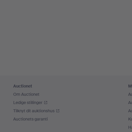
Auctionet
M
Om Auctionet
A
Ledige stillinger
A
Tilknyt dit auktionshus
A
Auctionets garanti
K
H