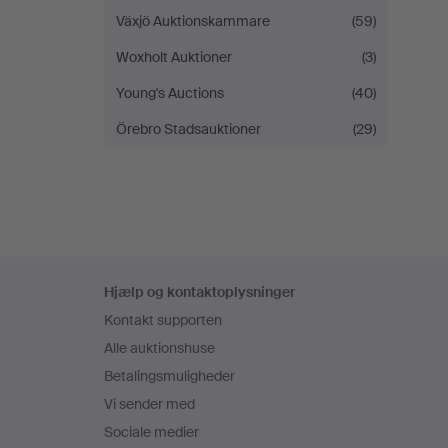
Växjö Auktionskammare
(59)
Woxholt Auktioner
(3)
Young's Auctions
(40)
Örebro Stadsauktioner
(29)
Sidefodsnavigation
Hjælp og kontaktoplysninger
Kontakt supporten
Alle auktionshuse
Betalingsmuligheder
Vi sender med
Sociale medier