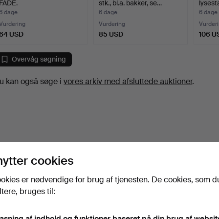
FADE.
stk., bl.a. bakker, se…
lysest
6 dage
6 dage
6 dage
Vurdering
Vurdering
Vurder
64 USD
85 USD
106 U
Overvåg søgning
u kan også søge i
vores arkiv med afsluttede auktioner
.
nytter cookies
okies er nødvendige for brug af tjenesten. De cookies, som d
ere, bruges til:
pasning af indhold og funktioner baseret på din brug af websit