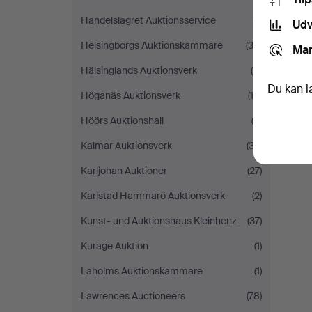
Handelslagret Auktionsservice
(7)
Udv
Helsingborgs Auktionskammare
(35)
Mar
Hälsinglands Auktionsverk
(11)
Du kan l
Höganäs Auktionsverk
(16)
Höörs Auktionshall
(9)
Kalmar Auktionsverk
(32)
Karljohan Auktioner
(27)
Karlstad Hammarö Auktionsverk
(2)
Kunst- und Auktionshaus Kleinhenz
(37)
Kurage Auktion
(1)
Laholms Auktionskammare
(1)
Lawrences Auctioneers
(78)