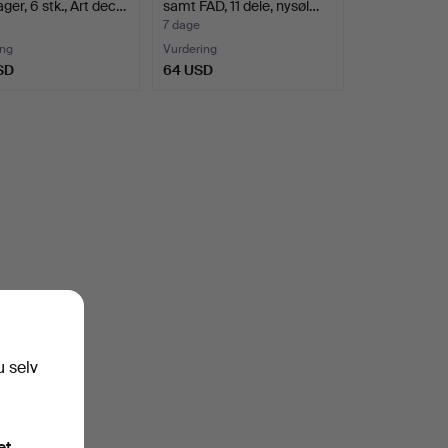
ager, 6 stk., Art dec…
samt FAD, 11 dele, nysøl…
7 dage
ing
Vurdering
SD
64 USD
u selv
et.