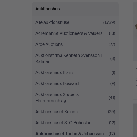
&
Auktionshus
Johansson
Alle auktionshuse
(1.739)
Acreman St Auctioneers & Valuers
(13)
Arce Auctions
(27)
Auktionsfirma Kenneth Svensson i
(8)
Kalmar
Auktionshaus Blank
(1)
Auktionshaus Bossard
(9)
Auktionshaus Stuber's
(41)
Hammerschlag
Auktionshuset Kolonn
(29)
Auktionshuset STO Bohuslän
(12)
Auktionshuset Thelin & Johansson
(12)