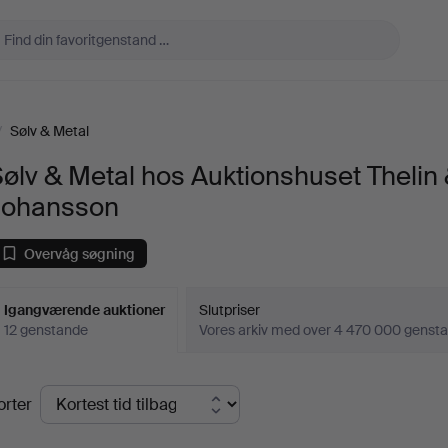
/
Sølv & Metal
ølv & Metal hos Auktionshuset Thelin
Johansson
Overvåg søgning
Igangværende auktioner
Slutpriser
12 genstande
Vores arkiv med over 4 470 000 genst
Igangværende
orter
uktioner