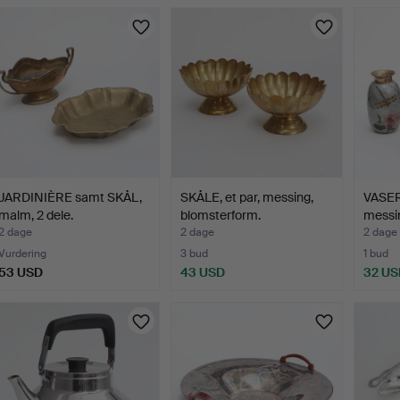
JARDINIÈRE samt SKÅL,
SKÅLE, et par, messing,
VASER,
malm, 2 dele.
blomsterform.
messin
2 dage
2 dage
2 dage
Vurdering
3 bud
1 bud
53 USD
43 USD
32 US