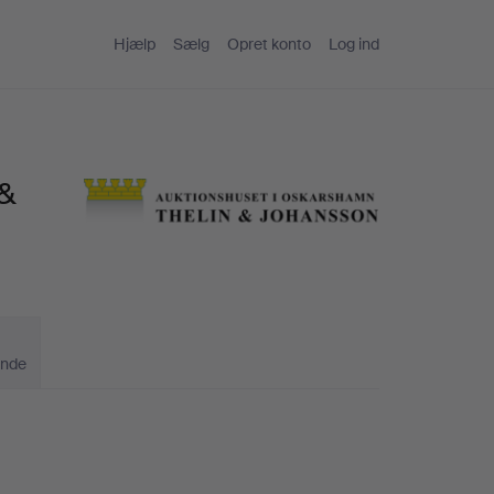
Hjælp
Sælg
Opret konto
Log ind
 &
ande