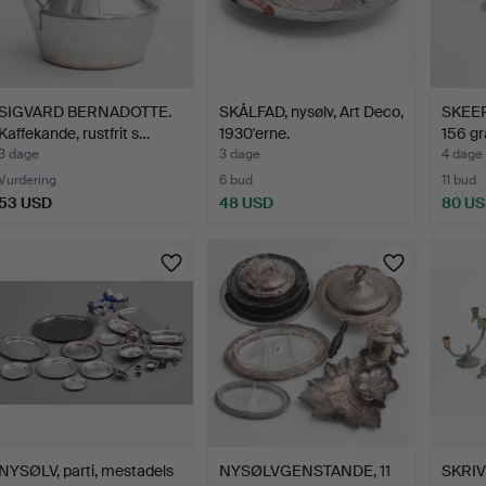
SIGVARD BERNADOTTE.
SKÅLFAD, nysølv, Art Deco,
SKEER,
Kaffekande, rustfrit s…
1930'erne.
156 g
3 dage
3 dage
4 dage
Vurdering
6 bud
11 bud
53 USD
48 USD
80 U
NYSØLV, parti, mestadels
NYSØLVGENSTANDE, 11
SKRIV