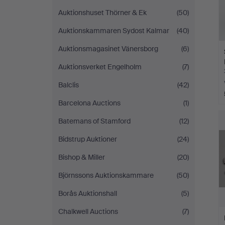
Auktionshuset Thörner & Ek
(50)
Auktionskammaren Sydost Kalmar
(40)
Auktionsmagasinet Vänersborg
(6)
Auktionsverket Engelholm
(7)
Balclis
(42)
Barcelona Auctions
(1)
Batemans of Stamford
(12)
Bidstrup Auktioner
(24)
Bishop & Miller
(20)
Björnssons Auktionskammare
(50)
Borås Auktionshall
(5)
Chalkwell Auctions
(7)