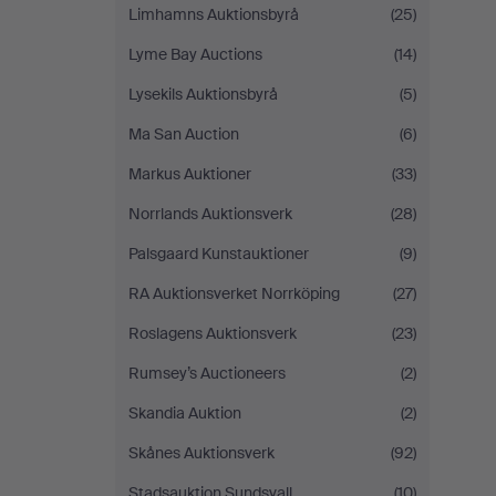
Limhamns Auktionsbyrå
(25)
Lyme Bay Auctions
(14)
Lysekils Auktionsbyrå
(5)
Ma San Auction
(6)
Markus Auktioner
(33)
Norrlands Auktionsverk
(28)
Palsgaard Kunstauktioner
(9)
RA Auktionsverket Norrköping
(27)
Roslagens Auktionsverk
(23)
Rumsey’s Auctioneers
(2)
Skandia Auktion
(2)
Skånes Auktionsverk
(92)
Stadsauktion Sundsvall
(10)