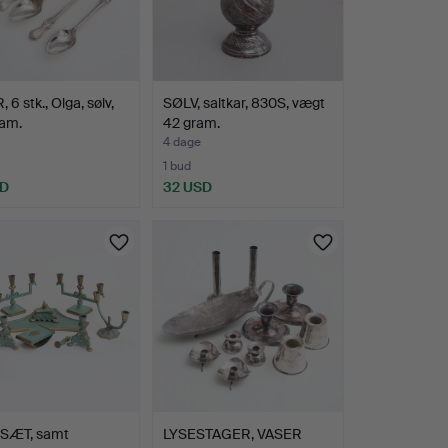
 6 stk., Olga, sølv,
SØLV, saltkar, 830S, vægt
ram.
42 gram.
4 dage
1 bud
SD
32 USD
SÆT, samt
LYSESTAGER, VASER