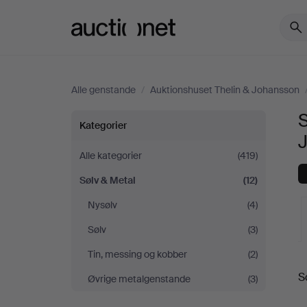
Auctionet.com
Alle genstande
/
Auktionshuset Thelin & Johansson
S
Sølv
Kategorier
&
Alle kategorier
(419)
Sølv & Metal
(12)
Metal
Nysølv
(4)
hos
Sølv
(3)
Auktionshuset
Tin, messing og kobber
(2)
S
Øvrige metalgenstande
(3)
Thelin
a