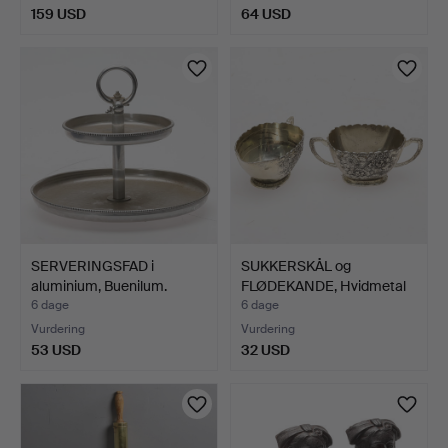
159 USD
64 USD
SERVERINGSFAD i
SUKKERSKÅL og
aluminium, Buenilum.
FLØDEKANDE, Hvidmetal
med re…
6 dage
6 dage
Vurdering
Vurdering
53 USD
32 USD