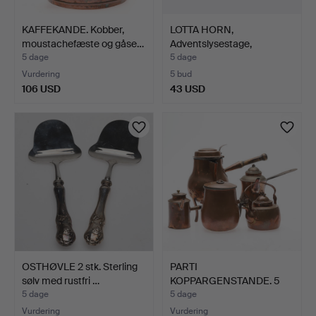
KAFFEKANDE. Kobber,
LOTTA HORN,
moustachefæste og gåse…
Adventslysestage,
"Nocturnus" …
5 dage
5 dage
Vurdering
5 bud
106 USD
43 USD
OSTHØVLE 2 stk. Sterling
PARTI
sølv med rustfri …
KOPPARGENSTANDE. 5
stk. 1800/1900-ta…
5 dage
5 dage
Vurdering
Vurdering