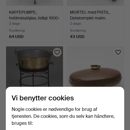
KAFFEPUMPE,
MORTEL med PISTIL.
hvidmetal/glas, tidligt 1900-
Dybstemplet malm.
t…
2 dage
2 dage
Vurdering
Vurdering
64 USD
43 USD
Vi benytter cookies
Nogle cookies er nødvendige for brug af
MESSING- &
SENGVARMER. Kobber &
KOPPARBALJE, på
messing, 1800/1900-ta…
tjenesten. De cookies, som du selv kan håndtere,
benstativ, 2 de…
2 dage
3 dage
bruges til:
Vurdering
Vurdering