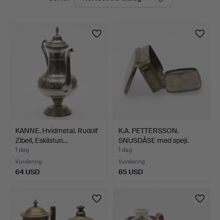
auktioner
Stadsauktioner
KANNE. Hvidmetal. Rudolf
K.A. PETTERSSON.
Zibell, Eskilstun…
SNUSDÅSE med spejl.
Messi…
1 dag
1 dag
Vurdering
Vurdering
64 USD
85 USD