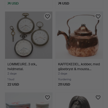
74 USD
74 USD
LOMMEURE. 3 stk.,
KAFFEKEDEL, kobber, med
hvidmetal.
gåsebryst & mousta…
2 dage
2 dage
1 bud
Vurdering
22 USD
211 USD