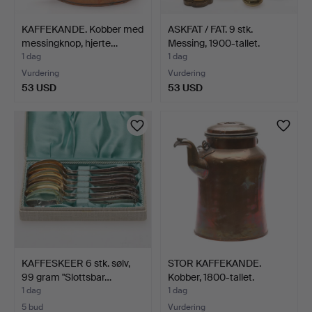
KAFFEKANDE. Kobber med
ASKFAT / FAT. 9 stk.
messingknop, hjerte…
Messing, 1900-tallet.
1 dag
1 dag
Vurdering
Vurdering
53 USD
53 USD
KAFFESKEER 6 stk. sølv,
STOR KAFFEKANDE.
99 gram "Slottsbar…
Kobber, 1800-tallet.
1 dag
1 dag
5 bud
Vurdering