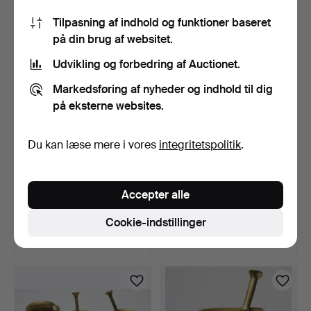
64 USD
53 USD
Tilpasning af indhold og funktioner baseret
på din brug af websitet.
Udvikling og forbedring af Auctionet.
Markedsføring af nyheder og indhold til dig
på eksterne websites.
Du kan læse mere i vores
integritetspolitik
.
PARTI METALGENSTANDE.
JACOB ÄNGMAN for GAB,
Accepter alle
8 dele. Hvidmetal/pl…
DÅSE model 198, Pati…
3 dage
3 dage
Cookie-indstillinger
Vurdering
1 bud
64 USD
22 USD