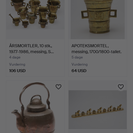
ÅRSMORTLER, 10 stk.,
APOTEKSMORTEL,
1977-1986, messing, S…
messing, 1700/1800-tallet.
4 dage
5 dage
Vurdering
Vurdering
106 USD
64 USD