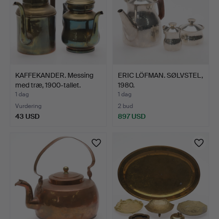
KAFFEKANDER. Messing
ERIC LÖFMAN. SØLVSTEL,
med træ, 1900-tallet.
1980.
1 dag
1 dag
Vurdering
2 bud
43 USD
897 USD