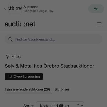
Auctionet
Vis
Luk
Findes på Google Play
Auctionet.com
Filtrer
Sølv
Sølv & Metal hos Örebro Stadsauktioner
&
Overvåg søgning
Metal
Igangværende auktioner
(29)
Slutpriser
hos
Örebro
Igangværende
Sorter