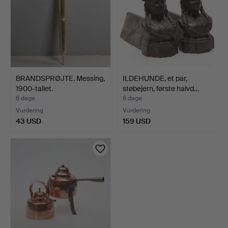
BRANDSPRØJTE. Messing,
ILDEHUNDE, et par,
1900-tallet.
støbejern, første halvd…
6 dage
6 dage
Vurdering
Vurdering
43 USD
159 USD