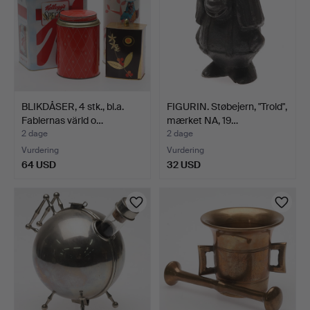
BLIKDÅSER, 4 stk., bl.a.
FIGURIN. Støbejern, "Trold",
Fablernas värld o…
mærket NA, 19…
2 dage
2 dage
Vurdering
Vurdering
64 USD
32 USD