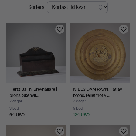
Pågående
Sortera
auktioner
Hertz Ballin: Brevhållare i
NIELS DAM RAVN. Fat av
brons, Skønvir…
brons, reliefmotiv …
2 dagar
3 dagar
3 bud
9 bud
64 USD
124 USD