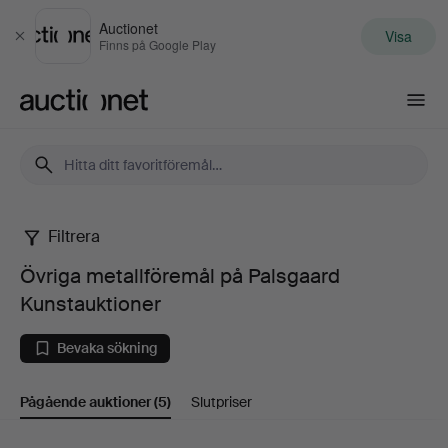
Auctionet
Visa
Stäng
Finns på Google Play
Auctionet.com
Filtrera
Övriga
Övriga metallföremål på Palsgaard
metallföremål
Kunstauktioner
på
Bevaka sökning
Palsgaard
Pågående auktioner
(5)
Slutpriser
Kunstauktioner