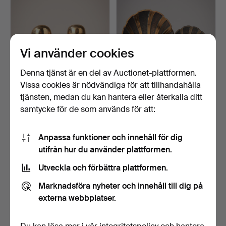
Vi använder cookies
Denna tjänst är en del av Auctionet-plattformen.
Vissa cookies är nödvändiga för att tillhandahålla
ERLING ANDERSEN
NIELS DAM RAVN. Två fat
tjänsten, medan du kan hantera eller återkalla ditt
(F.1937). "Optimist" och "…
av brons dekorerad…
samtycke för de som används för att:
3 dagar
3 dagar
12 bud
6 bud
372 USD
186 USD
Anpassa funktioner och innehåll för dig
utifrån hur du använder plattformen.
Utveckla och förbättra plattformen.
Marknadsföra nyheter och innehåll till dig på
externa webbplatser.