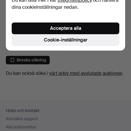
Du kan läsa mer i vår
integritetspolicy
och hantera
dina cookieinställningar nedan.
Tre stora koppargrytor,
1900-tal, (3).
Acceptera alla
6 dagar
Värdering
Cookie-inställningar
310 USD
Bevaka sökning
Du kan också söka i
vårt arkiv med avslutade auktioner
.
Sidfotsnavigation
Hjälp och kontakt
Kontakta support
Alla auktionshus