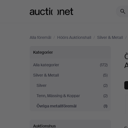
Auctionet.com
Alla föremål
/
Höörs Auktionshall
/
Silver & Metall
/
Övriga
Kategorier
Ö
metallföremål
A
Alla kategorier
(172)
Silver & Metall
(5)
på
Silver
(2)
Höörs
Tenn, Mässing & Koppar
(2)
Auktionshall
Övriga metallföremål
(1)
Auktionshus