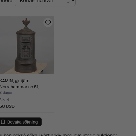
ortera
uktioner
KAMIN, gjutjärn,
Norrahammar no 51,
1900-t…
8 dagar
3 bud
58 USD
Bevaka sökning
u kan också söka i
vårt arkiv med avslutade auktioner
.