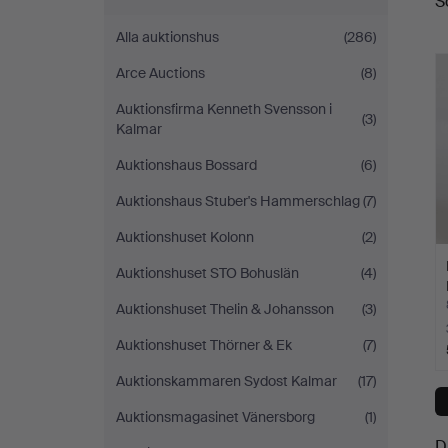
S
a
Alla auktionshus
(286)
Arce Auctions
(8)
Auktionsfirma Kenneth Svensson i
(3)
Kalmar
Auktionshaus Bossard
(6)
Auktionshaus Stuber's Hammerschlag
(7)
Auktionshuset Kolonn
(2)
Auktionshuset STO Bohuslän
(4)
Auktionshuset Thelin & Johansson
(3)
Auktionshuset Thörner & Ek
(7)
Auktionskammaren Sydost Kalmar
(17)
Auktionsmagasinet Vänersborg
(1)
D