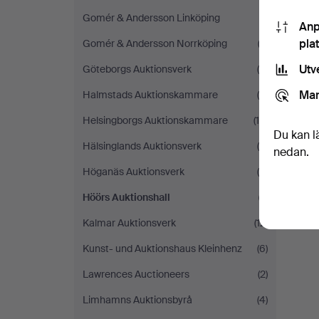
Gomér & Andersson Linköping
(1)
Anp
pla
Gomér & Andersson Norrköping
(3)
Utv
Göteborgs Auktionsverk
(5)
Mar
Halmstads Auktionskammare
(8)
Helsingborgs Auktionskammare
(18)
Du kan l
Hälsinglands Auktionsverk
(8)
nedan.
Höganäs Auktionsverk
(5)
Höörs Auktionshall
(1)
Kalmar Auktionsverk
(12)
Kunst- und Auktionshaus Kleinhenz
(6)
Lawrences Auctioneers
(2)
Limhamns Auktionsbyrå
(4)