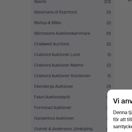
Balclis
(23)
Batemans of Stamford
(3)
Bishop & Miller
(2)
Björnssons Auktionskammare
(9)
Chalkwell Auctions
(2)
Crafoord Auktioner Lund
(1)
Crafoord Auktioner Malmö
(2)
Crafoord Auktioner Stockholm
(1)
Ekenbergs Auktioner
(3)
Falun Auktionsbyrå
(8)
Vi an
Formstad Auktioner
(9)
Denna tj
Garpenhus Auktioner
(2)
för att t
samtycke
Gomér & Andersson Jönköping
(5)