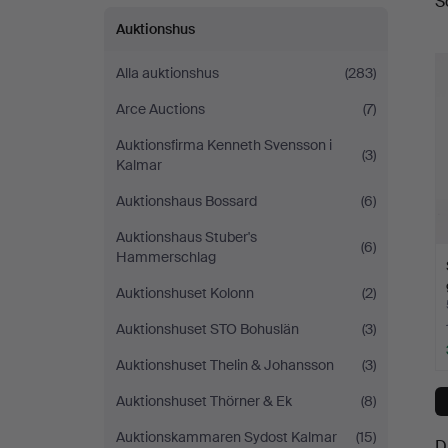
S
a
5
Auktionshus
Alla auktionshus
(283)
Arce Auctions
(7)
Auktionsfirma Kenneth Svensson i
(3)
Kalmar
Auktionshaus Bossard
(6)
Auktionshaus Stuber's
(6)
Hammerschlag
Auktionshuset Kolonn
(2)
Auktionshuset STO Bohuslän
(3)
Auktionshuset Thelin & Johansson
(3)
Auktionshuset Thörner & Ek
(8)
Auktionskammaren Sydost Kalmar
(15)
D