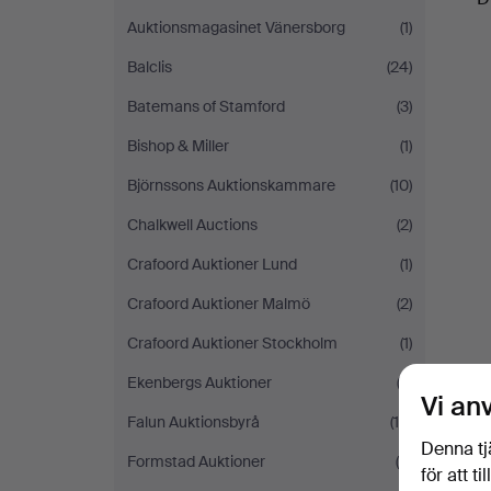
Auktionsmagasinet Vänersborg
(1)
Balclis
(24)
Batemans of Stamford
(3)
Bishop & Miller
(1)
Björnssons Auktionskammare
(10)
Chalkwell Auctions
(2)
Crafoord Auktioner Lund
(1)
Crafoord Auktioner Malmö
(2)
Crafoord Auktioner Stockholm
(1)
Ekenbergs Auktioner
(2)
Vi an
Falun Auktionsbyrå
(10)
Denna tj
Formstad Auktioner
(9)
för att t