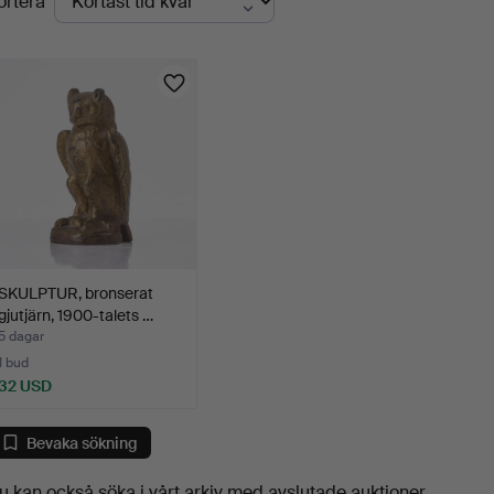
ortera
uktioner
SKULPTUR, bronserat
gjutjärn, 1900-talets …
5 dagar
1 bud
32 USD
Bevaka sökning
u kan också söka i
vårt arkiv med avslutade auktioner
.