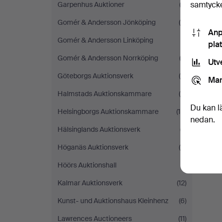
samtycke
Garpenhus Auktioner
(2)
Gomér & Andersson Jönköping
(5)
Anp
Gomér & Andersson Linköping
(1)
pla
Gomér & Andersson Norrköping
(3)
Utv
Göteborgs Auktionsverk
(5)
Mar
Halmstads Auktionskammare
(8)
Du kan l
Helsingborgs Auktionskammare
(15)
nedan.
Hälsinglands Auktionsverk
(7)
Höganäs Auktionsverk
(4)
Höörs Auktionshall
(1)
Kalmar Auktionsverk
(12)
Kunst- und Auktionshaus Kleinhenz
(6)
Lawrences Auctioneers
(11)