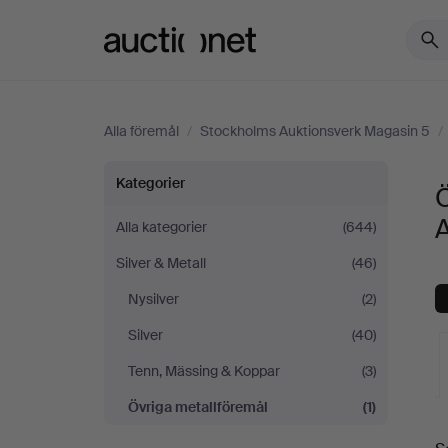
Auctionet.com
Alla föremål
/
Stockholms Auktionsverk Magasin 5
/
Övriga
Kategorier
metallföremål
Alla kategorier
(644)
Silver & Metall
(46)
på
Nysilver
(2)
Stockholms
Silver
(40)
Auktionsverk
Tenn, Mässing & Koppar
(3)
Övriga metallföremål
(1)
Magasin