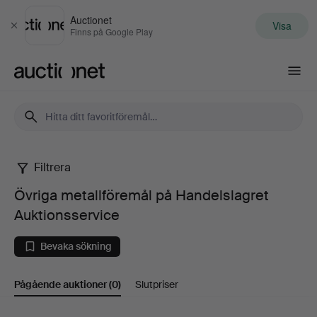
Auctionet
Visa
Stäng
Finns på Google Play
Auctionet.com
Filtrera
Övriga
Övriga metallföremål på Handelslagret
metallföremål
Auktionsservice
på
Bevaka sökning
Handelslagret
Pågående auktioner
(0)
Slutpriser
Auktionsservice