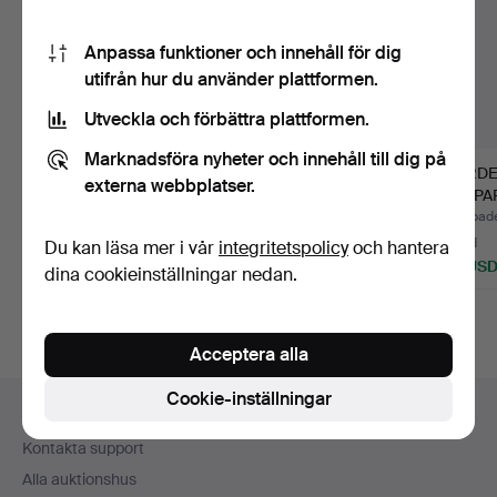
Anpassa funktioner och innehåll för dig
utifrån hur du använder plattformen.
Utveckla och förbättra plattformen.
Marknadsföra nyheter och innehåll till dig på
BÄGARE, s.k
FOLKE ARSTRÖM.
RÖRDE
externa webbplatser.
lassibägare, Indien.
BESTICKSERVIS, 36
KOPPART
delar, " …
2020-
Klubbades 5 aug 2026
Klubbades 31 jul 2026
Klubbade
Värdering
4 bud
3 bud
Du kan läsa mer i vår
integritetspolicy
och hantera
64 USD
95 USD
43 US
dina cookieinställningar nedan.
Acceptera alla
Sidfotsnavigation
Cookie-inställningar
Hjälp och kontakt
Kontakta support
Alla auktionshus