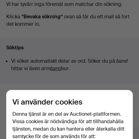
Pågående
Vi har tyvärr inga föremål som matchar din sökning.
auktioner
Klicka
“Bevaka sökning”
ovan så får du ett mail så fort
det kommer in.
Söktips
Vi söker automatiskt delar av ord. Söker du på
band
hittar vi även
arm
band
sur
.
Här är föremål från vårt arkiv som
Vi använder cookies
matchar din sökning
Denna tjänst är en del av Auctionet-plattformen.
Visa alla föremål
Vissa cookies är nödvändiga för att tillhandahålla
tjänsten, medan du kan hantera eller återkalla ditt
samtycke för de som används för att: