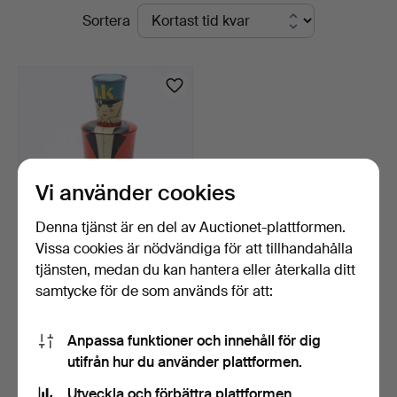
Pågående
Sortera
auktioner
Vi använder cookies
Denna tjänst är en del av Auctionet-plattformen.
Vissa cookies är nödvändiga för att tillhandahålla
PLÅTBURK, Soldat LK,
tjänsten, medan du kan hantera eller återkalla ditt
Lidköpings Konfektyr,…
samtycke för de som används för att:
1 dag
11 bud
95 USD
Anpassa funktioner och innehåll för dig
utifrån hur du använder plattformen.
Bevaka sökning
Utveckla och förbättra plattformen.