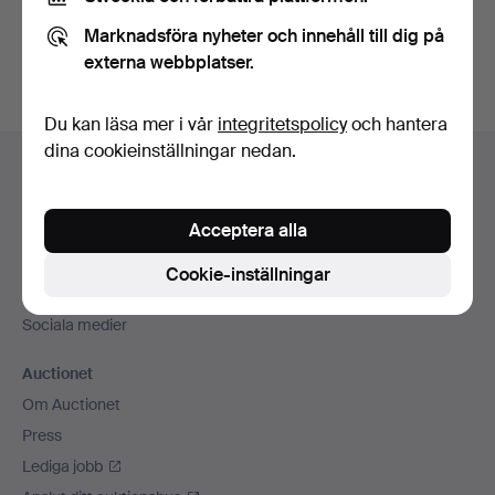
Du kan också söka i
vårt arkiv med avslutade auktioner
.
Marknadsföra nyheter och innehåll till dig på
externa webbplatser.
Du kan läsa mer i vår
integritetspolicy
och hantera
Sidfotsnavigation
dina cookieinställningar nedan.
Hjälp och kontakt
Kontakta support
Acceptera alla
Alla auktionshus
Betalningsalternativ
Cookie-inställningar
Vi skickar med
Sociala medier
Auctionet
Om Auctionet
Press
Lediga jobb