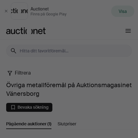
Auctionet
Visa
Stäng
Finns på Google Play
Auctionet.com
Filtrera
Övriga
Övriga metallföremål på Auktionsmagasinet
metallföremål
Vänersborg
på
Bevaka sökning
Auktionsmagasinet
Pågående auktioner
(1)
Slutpriser
Vänersborg