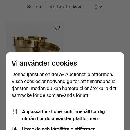
Pågående
Sortera
Stockholm
auktioner
Vi använder cookies
Denna tjänst är en del av Auctionet-plattformen.
Vissa cookies är nödvändiga för att tillhandahålla
SKULTUNA MÄSSING. 6
tjänsten, medan du kan hantera eller återkalla ditt
delar. ytterfoder "Flo…
samtycke för de som används för att:
4 dagar
2 bud
58 USD
Anpassa funktioner och innehåll för dig
utifrån hur du använder plattformen.
Bevaka sökning
Utveckla och förbättra plattformen.