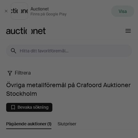
Auctionet
Visa
Stäng
Finns på Google Play
Auctionet.com
Filtrera
Övriga
Övriga metallföremål på Crafoord Auktioner
metallföremål
Stockholm
på
Bevaka sökning
Crafoord
Pågående auktioner
(1)
Slutpriser
Auktioner