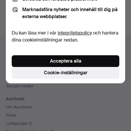
Du kan också söka i
vårt arkiv med avslutade auktioner
.
Marknadsföra nyheter och innehåll till dig på
externa webbplatser.
Du kan läsa mer i vår
integritetspolicy
och hantera
Sidfotsnavigation
dina cookieinställningar nedan.
Hjälp och kontakt
Kontakta support
Acceptera alla
Alla auktionshus
Betalningsalternativ
Cookie-inställningar
Vi skickar med
Sociala medier
Auctionet
Om Auctionet
Press
Lediga jobb