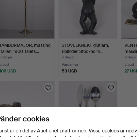
TAMBURMAJOR, mässing,
STÖVELKNEKT, gjutjärn,
VENTIL
Italien, 1900-talets…
Bolinder, Stockholm…
mässin
3 dagar
6 dagar
8 daga
5 bud
Värdering
2 bud
106 USD
53 USD
27 US
vänder cookies
änst är en del av Auctionet-plattformen. Vissa cookies är nöd