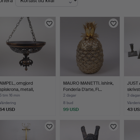
ortera
uktioner
AMPEL, omgjord
MAURO MANETTI. ishink,
JUST
spiskrona, metall,
Fonderia D'arte, Fl…
skrivs
1900/200…
de…
5 tim 16 min
2 dagar
3 daga
Värdering
8 bud
Värderi
64 USD
99 USD
43 U