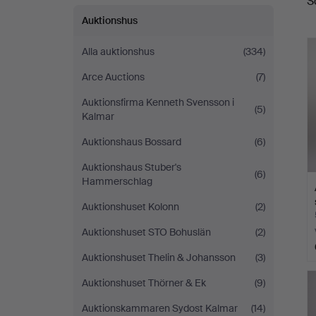
S
a
Auktionshus
Alla auktionshus
(334)
Arce Auctions
(7)
Auktionsfirma Kenneth Svensson i
(5)
Kalmar
Auktionshaus Bossard
(6)
Auktionshaus Stuber's
(6)
Hammerschlag
Auktionshuset Kolonn
(2)
Auktionshuset STO Bohuslän
(2)
Auktionshuset Thelin & Johansson
(3)
Auktionshuset Thörner & Ek
(9)
Auktionskammaren Sydost Kalmar
(14)