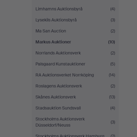
Limhamns Auktionsbyrå
(4)
Lysekils Auktionsbyrå
(3)
Ma San Auction
(2)
Markus Auktioner
(10)
Norrlands Auktionsverk
(2)
Palsgaard Kunstauktioner
(5)
RA Auktionsverket Norrköping
(14)
Roslagens Auktionsverk
(2)
Skånes Auktionsverk
(13)
Stadsauktion Sundsvall
(4)
Stockholms Auktionsverk
(3)
Düsseldorf/Neuss
Stockholms Auktionsverk Hamburg
(2)