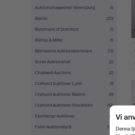
Auktionsmagasinet Vänersborg
(1)
Balclis
(20)
Batemans of Stamford
(1)
Bishop & Miller
(1)
Björnssons Auktionskammare
(13)
Borås Auktionshall
(2)
Chalkwell Auctions
(2)
Crafoord Auktioner Lund
(1)
Crafoord Auktioner Malmö
(3)
Crafoord Auktioner Stockholm
(15)
Vi an
Ekenbergs Auktioner
(3)
Falun Auktionsbyrå
(15)
Denna tj