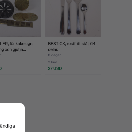
ER, för kakelugn,
BESTICK, rostfritt stål, 64
g och gjutjä…
delar.
r
8 dagar
2 bud
D
27 USD
vändiga