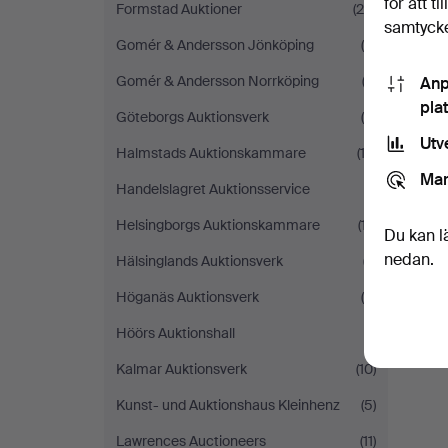
för att t
Formstad Auktioner
(29)
samtycke
Gomér & Andersson Jönköping
(5)
Gomér & Andersson Norrköping
(3)
Anp
pla
Göteborgs Auktionsverk
(5)
Utv
Halmstads Auktionskammare
(12)
Mar
Handelslagret Auktionsservice
(1)
D
Helsingborgs Auktionskammare
(17)
Du kan l
nedan.
Hälsinglands Auktionsverk
(7)
Höganäs Auktionsverk
(4)
Höörs Auktionshall
(1)
Kalmar Auktionsverk
(10)
Kunst- und Auktionshaus Kleinhenz
(5)
Lawrences Auctioneers
(11)