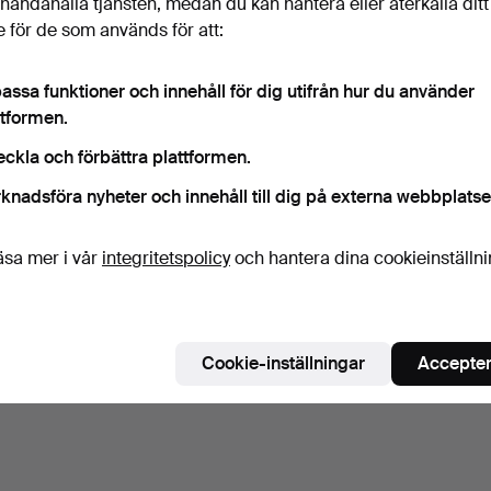
illhandahålla tjänsten, medan du kan hantera eller återkalla ditt
 för de som används för att:
NÖTKNÄCKARE i form av
BESTICK, Åhlens/Tempo,
drake, metall, 1900-…
20 delar.
8 dagar
12 dagar
assa funktioner och innehåll för dig utifrån hur du använder
Värdering
Värdering
ttformen.
43 USD
43 USD
eckla och förbättra plattformen.
Bevaka sökning
knadsföra nyheter och innehåll till dig på externa webbplatse
u kan också söka i
vårt arkiv med avslutade auktioner
.
äsa mer i vår
integritetspolicy
och hantera dina cookieinställn
Cookie-inställningar
Accepter