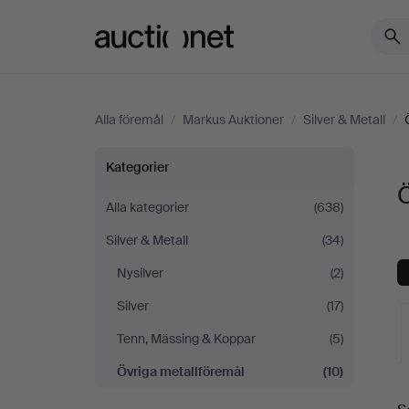
Auctionet.com
Alla föremål
/
Markus Auktioner
/
Silver & Metall
/
Övriga
Kategorier
Ö
metallföremål
Alla kategorier
(638)
Silver & Metall
(34)
på
Nysilver
(2)
Markus
Silver
(17)
Auktioner
Tenn, Mässing & Koppar
(5)
Övriga metallföremål
(10)