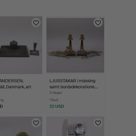
 ANDERSEN.
LJUSSTAKAR i mässing
täll, Danmark, art
samt bordsdekoratione…
r
3 dagar
ng
1 bud
SD
22 USD