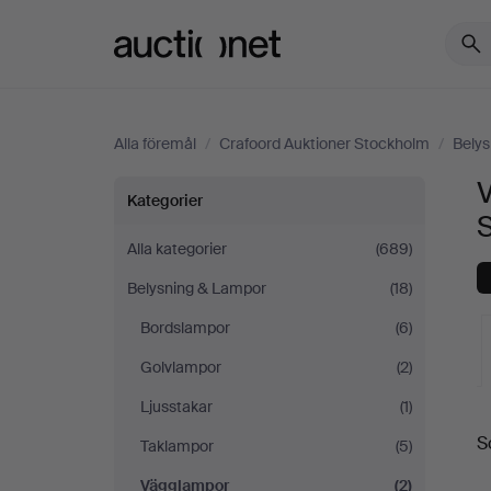
Auctionet.com
Alla föremål
/
Crafoord Auktioner Stockholm
/
Bely
Vägglampor
Kategorier
på
Alla kategorier
(689)
Belysning & Lampor
(18)
Crafoord
Bordslampor
(6)
Auktioner
Golvlampor
(2)
Stockholm
Ljusstakar
(1)
S
Taklampor
(5)
a
Vägglampor
(2)