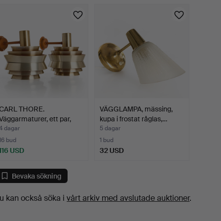
CARL THORE.
VÄGGLAMPA, mässing,
Väggarmaturer, ett par,
kupa i frostat råglas,…
Granha…
4 dagar
5 dagar
16 bud
1 bud
116 USD
32 USD
Bevaka sökning
u kan också söka i
vårt arkiv med avslutade auktioner
.