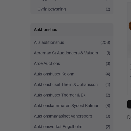
Övrig belysning
(2)
Auktionshus
Alla auktionshus
(208)
Acreman St Auctioneers & Valuers
(1)
Arce Auctions
(3)
Auktionshuset Kolonn
(4)
Auktionshuset Thelin & Johansson
(4)
Auktionshuset Thörner & Ek
(2)
Auktionskammaren Sydost Kalmar
(8)
Auktionsmagasinet Vänersborg
(3)
D
Auktionsverket Engelholm
(2)