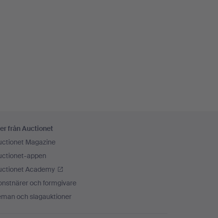
er från Auctionet
uctionet Magazine
uctionet-appen
uctionet Academy
onstnärer och formgivare
eman och slagauktioner