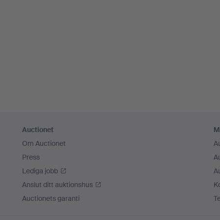
Auctionet
M
Om Auctionet
A
Press
A
Lediga jobb
A
Anslut ditt auktionshus
K
Auctionets garanti
T