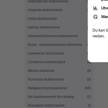
Hälsinglands Auktionsverk
(4)
Utv
Höganäs Auktionsverk
(2)
Mar
Höörs Auktionshall
(1)
Kalmar Auktionsverk
(4)
Du kan l
nedan.
Karlstad Hammarö Auktionsverk
(1)
Kunst- und Auktionshaus Kleinhenz
(2)
Lawrences Auctioneers
(5)
Limhamns Auktionsbyrå
(2)
Markus Auktioner
(3)
Norrlands Auktionsverk
(3)
Palsgaard Kunstauktioner
(48)
RA Auktionsverket Norrköping
(2)
Roslagens Auktionsverk
(1)