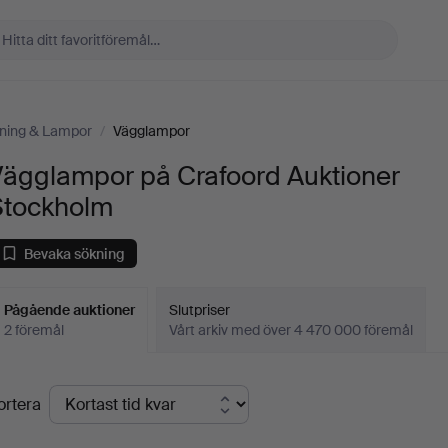
sning & Lampor
/
Vägglampor
Vägglampor på Crafoord Auktioner
Stockholm
Bevaka sökning
Pågående auktioner
Slutpriser
2 föremål
Vårt arkiv med över 4 470 000 föremål
Pågående
ortera
uktioner