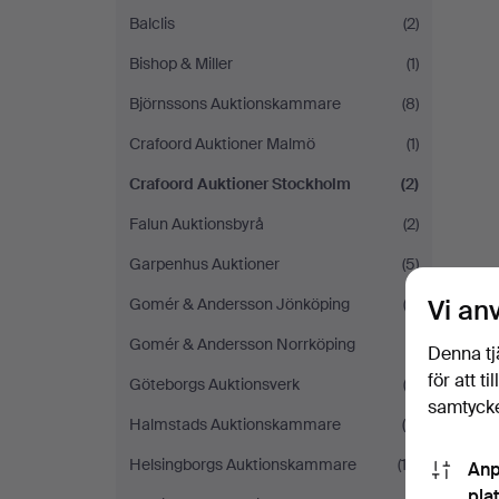
Balclis
(2)
Bishop & Miller
(1)
Björnssons Auktionskammare
(8)
Crafoord Auktioner Malmö
(1)
Crafoord Auktioner Stockholm
(2)
Falun Auktionsbyrå
(2)
Garpenhus Auktioner
(5)
Vi an
Gomér & Andersson Jönköping
(2)
Gomér & Andersson Norrköping
(1)
Denna tj
för att t
Göteborgs Auktionsverk
(2)
samtycke
Halmstads Auktionskammare
(4)
Helsingborgs Auktionskammare
(13)
Anp
pla