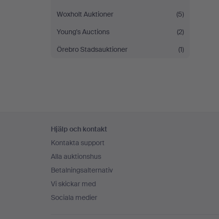
Woxholt Auktioner
(5)
Young's Auctions
(2)
Örebro Stadsauktioner
(1)
Sidfotsnavigation
Hjälp och kontakt
Kontakta support
Alla auktionshus
Betalningsalternativ
Vi skickar med
Sociala medier